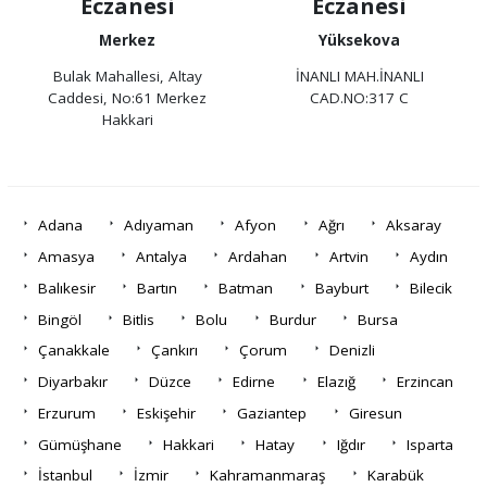
Eczanesi
Eczanesi
Merkez
Yüksekova
Bulak Mahallesi, Altay
İNANLI MAH.İNANLI
Caddesi, No:61 Merkez
CAD.NO:317 C
Hakkari
Adana
Adıyaman
Afyon
Ağrı
Aksaray
Amasya
Antalya
Ardahan
Artvin
Aydın
Balıkesir
Bartın
Batman
Bayburt
Bilecik
Bingöl
Bitlis
Bolu
Burdur
Bursa
Çanakkale
Çankırı
Çorum
Denizli
Diyarbakır
Düzce
Edirne
Elazığ
Erzincan
Erzurum
Eskişehir
Gaziantep
Giresun
Gümüşhane
Hakkari
Hatay
Iğdır
Isparta
İstanbul
İzmir
Kahramanmaraş
Karabük