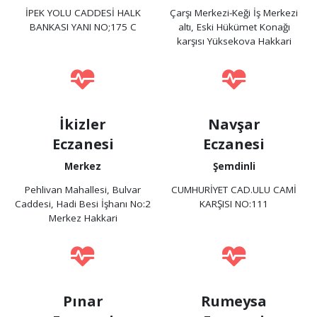
İPEK YOLU CADDESİ HALK
Çarşı Merkezi-Keği İş Merkezi
BANKASI YANI NO;175 C
altı, Eski Hükümet Konağı
karşısı Yüksekova Hakkari
İkizler
Navşar
Eczanesi
Eczanesi
Merkez
Şemdinli
Pehlivan Mahallesi, Bulvar
CUMHURİYET CAD.ULU CAMİ
Caddesi, Hadi Besi İşhanı No:2
KARŞISI NO:111
Merkez Hakkari
Pınar
Rumeysa