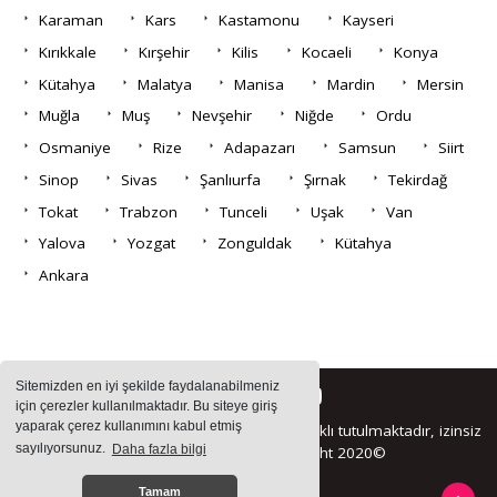
Karaman
Kars
Kastamonu
Kayseri
Kırıkkale
Kırşehir
Kilis
Kocaeli
Konya
Kütahya
Malatya
Manisa
Mardin
Mersin
Muğla
Muş
Nevşehir
Niğde
Ordu
Osmaniye
Rize
Adapazarı
Samsun
Siirt
Sinop
Sivas
Şanlıurfa
Şırnak
Tekirdağ
Tokat
Trabzon
Tunceli
Uşak
Van
Yalova
Yozgat
Zonguldak
Kütahya
Ankara
Sitemizden en iyi şekilde faydalanabilmeniz
için çerezler kullanılmaktadır. Bu siteye giriş
yaparak çerez kullanımını kabul etmiş
Sitemizde bulunan içeriklerin tüm hakları saklı tutulmaktadır, izinsiz
sayılıyorsunuz.
Daha fazla bilgi
içerikler kullanılamaz. Copyright 2020©
Tamam