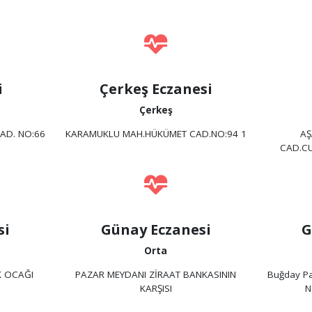
i
Çerkeş Eczanesi
Çerkeş
AD. NO:66
KARAMUKLU MAH.HÜKÜMET CAD.NO:94 1
AŞ
CAD.CU
si
Günay Eczanesi
G
Orta
K OCAĞI
PAZAR MEYDANI ZİRAAT BANKASININ
Buğday Pa
KARŞISI
N