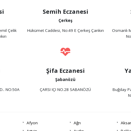
si
Semih Eczanesi
Çerkeş
mil Çelik
Hükümet Caddesi, No:49 E Çerkeş Çankırı
Osmanlı M
kırı
No
i
Şifa Eczanesi
Y
Şabanözü
.. NO:50A
ÇARSI IÇI NO.28 SABANÖZÜ
Buğday Pa
N
Afyon
Ağrı
Aksa