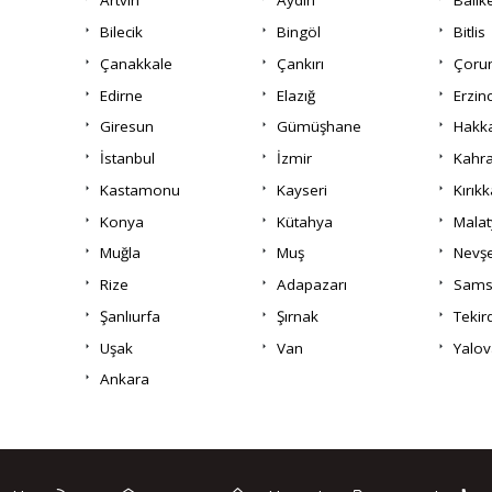
Artvin
Aydın
Balık
Bilecik
Bingöl
Bitlis
Çanakkale
Çankırı
Çor
Edirne
Elazığ
Erzin
Giresun
Gümüşhane
Hakka
İstanbul
İzmir
Kahr
Kastamonu
Kayseri
Kırıkk
Konya
Kütahya
Malat
Muğla
Muş
Nevşe
Rize
Adapazarı
Sams
Şanlıurfa
Şırnak
Tekir
Uşak
Van
Yalov
Ankara