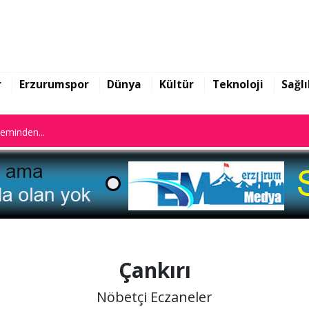
n istifa etti
leminden...
r
Erzurumspor
Dünya
Kültür
Teknoloji
Sağlı
n istifa etti
leminden...
Çankırı
Nöbetçi Eczaneler