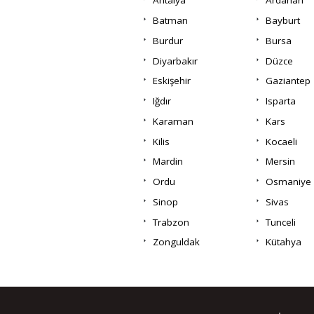
Antalya
Ardahan
Batman
Bayburt
Burdur
Bursa
Diyarbakır
Düzce
Eskişehir
Gaziantep
Iğdır
Isparta
Karaman
Kars
Kilis
Kocaeli
Mardin
Mersin
Ordu
Osmaniye
Sinop
Sivas
Trabzon
Tunceli
Zonguldak
Kütahya