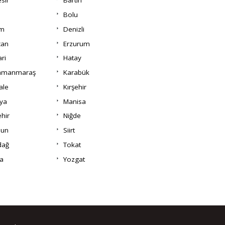
esir
Bartın
Bolu
um
Denizli
can
Erzurum
ri
Hatay
amanmaraş
Karabük
ale
Kırşehir
ya
Manisa
hir
Niğde
un
Siirt
dağ
Tokat
a
Yozgat