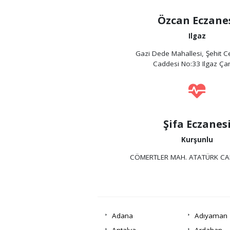
Özcan Eczane
Ilgaz
Gazi Dede Mahallesi, Şehit Ce
Caddesi No:33 Ilgaz Çan
Şifa Eczanes
Kurşunlu
CÖMERTLER MAH. ATATÜRK CAD
Adana
Adıyaman