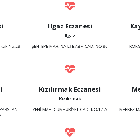
si
Ilgaz Eczanesi
Ka
Ilgaz
okak No:23
ŞENTEPE MAH. NAİLİ BABA CAD. NO:80
KORG
i
Kızılırmak Eczanesi
Me
Kızılırmak
LPARSLAN
YENİ MAH. CUMHURİYET CAD. NO:17 A
MERKEZ M
A