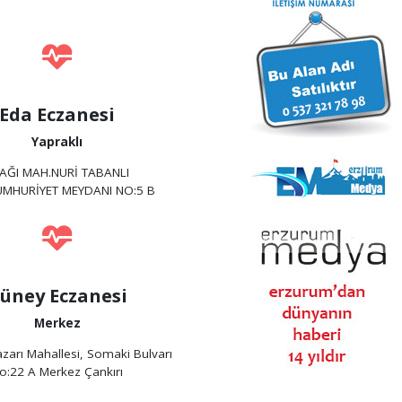
Eda Eczanesi
Yapraklı
AĞI MAH.NURİ TABANLI
MHURİYET MEYDANI NO:5 B
üney Eczanesi
Merkez
zarı Mahallesi, Somaki Bulvarı
o:22 A Merkez Çankırı