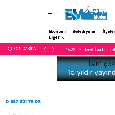
16:06 - Görbil Özcan partisinde
16:30 - M. Hanefi İspirli'nin ka
Ekonomi
Belediyeler
İlçele
Diğer
16:06 - Görbil Özcan partisinde
SON DAKİKA
16:30 - M. Hanefi İspirli'nin ka