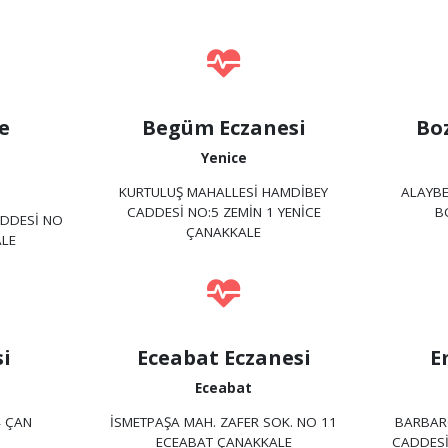
e
Begüm Eczanesi
Bo
Yenice
KURTULUŞ MAHALLESİ HAMDİBEY
ALAYBE
CADDESİ NO:5 ZEMİN 1 YENİCE
B
ADDESİ NO
ÇANAKKALE
ALE
si
Eceabat Eczanesi
E
Eceabat
4 ÇAN
İSMETPAŞA MAH. ZAFER SOK. NO 11
BARBAR
ECEABAT ÇANAKKALE
CADDESİ