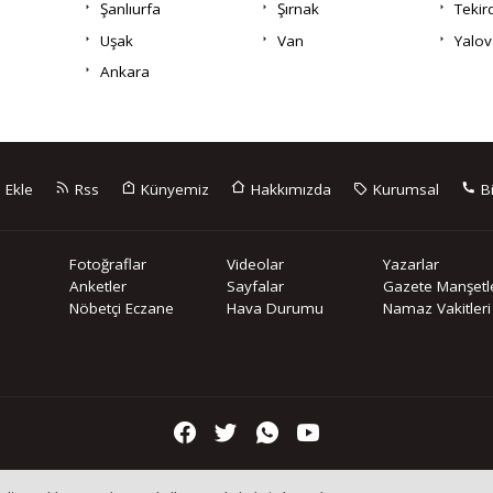
Şanlıurfa
Şırnak
Tekir
Uşak
Van
Yalov
Ankara
 Ekle
Rss
Künyemiz
Hakkımızda
Kurumsal
Bi
Fotoğraflar
Videolar
Yazarlar
Anketler
Sayfalar
Gazete Manşetle
Nöbetçi Eczane
Hava Durumu
Namaz Vakitleri
içeriklerin tüm hakları saklı tutulmaktadır, izinsiz içerikler kullanılam