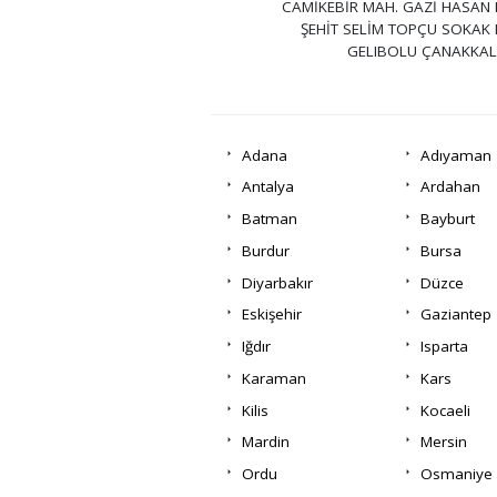
CAMİKEBİR MAH. GAZİ HASAN 
ŞEHİT SELİM TOPÇU SOKAK 
GELIBOLU ÇANAKKAL
Adana
Adıyaman
Antalya
Ardahan
Batman
Bayburt
Burdur
Bursa
Diyarbakır
Düzce
Eskişehir
Gaziantep
Iğdır
Isparta
Karaman
Kars
Kilis
Kocaeli
Mardin
Mersin
Ordu
Osmaniye