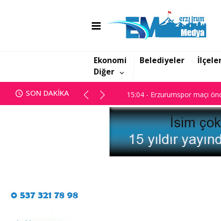
14:45 - Başsavcılık; "Yanan dos
15:04 - Erzurumspor maçı önc
Ekonomi
Belediyeler
İlçele
Diğer
14:45 - Başsavcılık; "Yanan dos
SON DAKİKA
15:04 - Erzurumspor maçı önc