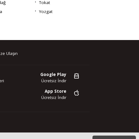
dağ
Tokat
a
Yozgat
ze Ulaşın
Google Play
ri
Ücretsiz İndir
App Store
Ücretsiz İndir
az. Copyright 2020©