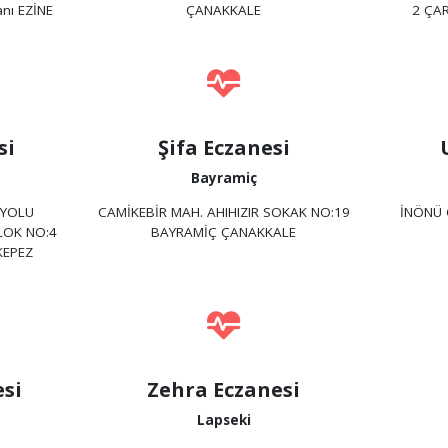
anı EZİNE
ÇANAKKALE
2 ÇA
si
Şifa Eczanesi
Bayramiç
 YOLU
CAMİKEBİR MAH. AHIHIZIR SOKAK NO:19
İNÖNÜ 
BLOK NO:4
BAYRAMİÇ ÇANAKKALE
KEPEZ
si
Zehra Eczanesi
Lapseki