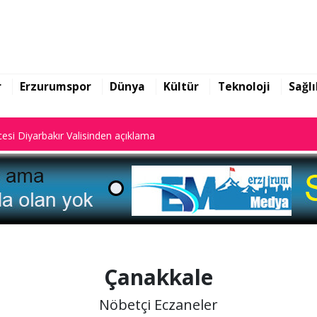
yalar dijital sistemde kayıtlı."
esi Diyarbakır Valisinden açıklama
r
Erzurumspor
Dünya
Kültür
Teknoloji
Sağlı
yalar dijital sistemde kayıtlı."
esi Diyarbakır Valisinden açıklama
Çanakkale
Nöbetçi Eczaneler