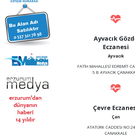
Ayvacık Gözd
Eczanesi
Ayvacık
FATİH MAHALLESİ EDREMİT C
:5 B AYVACIK ÇANAKK
Çevre Eczane
Çan
ATATÜRK CADDESI NO:2
ÇANAKKALE