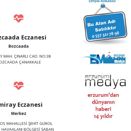
zcaada Eczanesi
Bozcaada
Y MAH. ÇINARLI CAD. NO:38
OZCAADA ÇANAKKALE
miray Eczanesi
Merkez
OS MAHALLESİ ŞEHİT GÜROL
 HAVAALANI BÖLGESİ ŞABAN