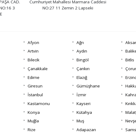
PAŞA CAD.
Cumhuriyet Mahallesi Marmara Caddesi
NO:16 3
NO:27 11 Zemin 2 Lapseki
E
Afyon
Ağrı
Aksa
Artvin
Aydın
Balık
Bilecik
Bingöl
Bitlis
Çanakkale
Çankırı
Çor
Edirne
Elazığ
Erzin
Giresun
Gümüşhane
Hakka
İstanbul
İzmir
Kahr
Kastamonu
Kayseri
Kırıkk
Konya
Kütahya
Malat
Muğla
Muş
Nevşe
Rize
Adapazarı
Sams