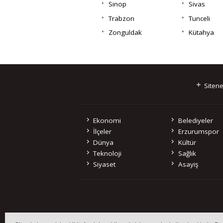
Sinop
Sivas
Trabzon
Tunceli
Zonguldak
Kütahya
Sitene
Ekonomi
Belediyeler
İlçeler
Erzurumspor
Dünya
Kültür
Teknoloji
Sağlık
Siyaset
Asayiş
Sitemizde bulunan 