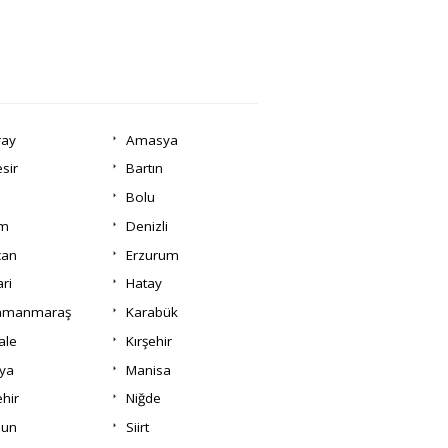
ray
Amasya
esir
Bartın
Bolu
um
Denizli
can
Erzurum
ri
Hatay
amanmaraş
Karabük
ale
Kırşehir
ya
Manisa
hir
Niğde
un
Siirt