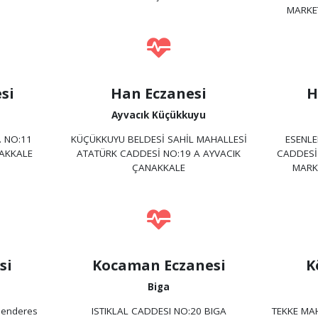
MARKE
si
Han Eczanesi
H
Ayvacık Küçükkuyu
. NO:11
KÜÇÜKKUYU BELDESİ SAHİL MAHALLESİ
ESENL
NAKKALE
ATATÜRK CADDESİ NO:19 A AYVACIK
CADDESİ
ÇANAKKALE
MARK
si
Kocaman Eczanesi
K
Biga
Menderes
ISTIKLAL CADDESI NO:20 BIGA
TEKKE MA