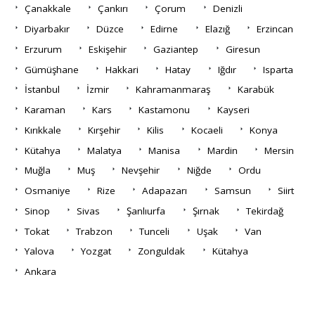
Çanakkale
Çankırı
Çorum
Denizli
Diyarbakır
Düzce
Edirne
Elazığ
Erzincan
Erzurum
Eskişehir
Gaziantep
Giresun
Gümüşhane
Hakkari
Hatay
Iğdır
Isparta
İstanbul
İzmir
Kahramanmaraş
Karabük
Karaman
Kars
Kastamonu
Kayseri
Kırıkkale
Kırşehir
Kilis
Kocaeli
Konya
Kütahya
Malatya
Manisa
Mardin
Mersin
Muğla
Muş
Nevşehir
Niğde
Ordu
Osmaniye
Rize
Adapazarı
Samsun
Siirt
Sinop
Sivas
Şanlıurfa
Şırnak
Tekirdağ
Tokat
Trabzon
Tunceli
Uşak
Van
Yalova
Yozgat
Zonguldak
Kütahya
Ankara