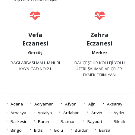
Vefa
Zehra
Eczanesi
Eczanesi
Gercüş
Merkez
BAGLARBASI MAH. M.NURI
BAHÇEŞEHİR KOLLEJİ YOLU
KAYA CAD.NO:21
ÜZERİ ŞAHMAR VE ÇELEBİ
EKMEK FIRINI YANI
Adana
Adıyaman
Afyon
Ağrı
Aksaray
Amasya
Antalya
Ardahan
Artvin
Aydın
Balıkesir
Bartın
Batman
Bayburt
Bilecik
Bingöl
Bitlis
Bolu
Burdur
Bursa