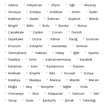
Adana
Adıyaman
Afyon
Ağrı
Aksaray
Amasya
Antalya
Ardahan
Artvin
Aydın
Balıkesir
Bartın
Batman
Bayburt
Bilecik
Bingöl
Bitlis
Bolu
Burdur
Bursa
Çanakkale
Çankırı
Çorum
Denizli
Diyarbakır
Düzce
Edirne
Elazığ
Erzincan
Erzurum
Eskişehir
Gaziantep
Giresun
Gümüşhane
Hakkari
Hatay
Iğdır
Isparta
İstanbul
İzmir
Kahramanmaraş
Karabük
Karaman
Kars
Kastamonu
Kayseri
Kırıkkale
Kırşehir
Kilis
Kocaeli
Konya
Kütahya
Malatya
Manisa
Mardin
Mersin
Muğla
Muş
Nevşehir
Niğde
Ordu
Osmaniye
Rize
Adapazarı
Samsun
Siirt
Sinop
Sivas
Şanlıurfa
Şırnak
Tekirdağ