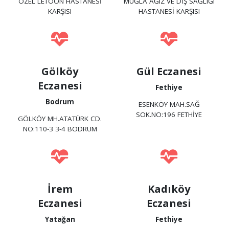
ÖZEL LETOON HASTANESİ
MUĞLA AĞIZ VE DİŞ SAĞLIĞI
KARŞISI
HASTANESİ KARŞISI
Gölköy
Gül Eczanesi
Eczanesi
Fethiye
Bodrum
ESENKÖY MAH.SAĞ
SOK.NO:196 FETHİYE
GÖLKÖY MH.ATATÜRK CD.
NO:110-3 3-4 BODRUM
İrem
Kadıköy
Eczanesi
Eczanesi
Yatağan
Fethiye