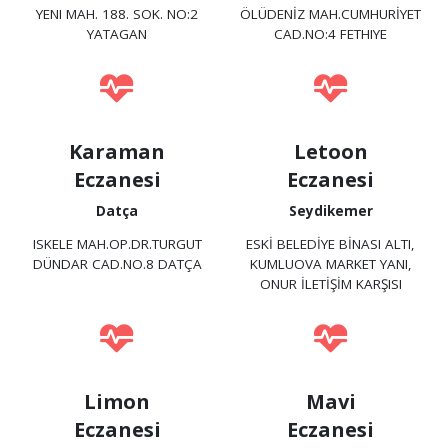
YENI MAH. 188. SOK. NO:2
ÖLÜDENİZ MAH.CUMHURİYET
YATAGAN
CAD.NO:4 FETHIYE
Karaman
Letoon
Eczanesi
Eczanesi
Datça
Seydikemer
ISKELE MAH.OP.DR.TURGUT
ESKİ BELEDİYE BİNASI ALTI,
DÜNDAR CAD.NO.8 DATÇA
KUMLUOVA MARKET YANI,
ONUR İLETİŞİM KARŞISI
Limon
Mavi
Eczanesi
Eczanesi