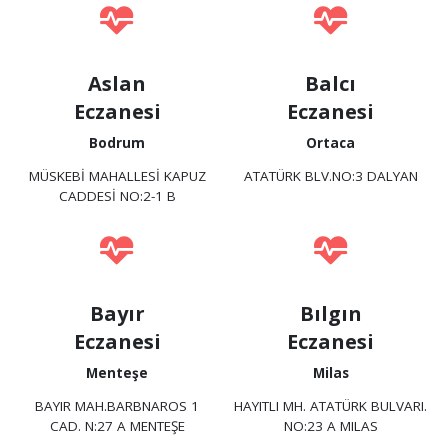
Aslan
Balcı
Eczanesi
Eczanesi
Bodrum
Ortaca
MÜSKEBİ MAHALLESİ KAPUZ
ATATÜRK BLV.NO:3 DALYAN
CADDESİ NO:2-1 B
Bayır
Bılgın
Eczanesi
Eczanesi
Menteşe
Milas
BAYIR MAH.BARBNAROS 1
HAYITLI MH. ATATÜRK BULVARI.
CAD. N:27 A MENTEŞE
NO:23 A MILAS