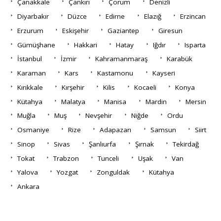
Çanakkale
Çankırı
Çorum
Denizli
Diyarbakır
Düzce
Edirne
Elazığ
Erzincan
Erzurum
Eskişehir
Gaziantep
Giresun
Gümüşhane
Hakkari
Hatay
Iğdır
Isparta
İstanbul
İzmir
Kahramanmaraş
Karabük
Karaman
Kars
Kastamonu
Kayseri
Kırıkkale
Kırşehir
Kilis
Kocaeli
Konya
Kütahya
Malatya
Manisa
Mardin
Mersin
Muğla
Muş
Nevşehir
Niğde
Ordu
Osmaniye
Rize
Adapazarı
Samsun
Siirt
Sinop
Sivas
Şanlıurfa
Şırnak
Tekirdağ
Tokat
Trabzon
Tunceli
Uşak
Van
Yalova
Yozgat
Zonguldak
Kütahya
Ankara