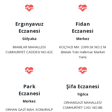
Ergınyavuz
Fidan
Eczanesi
Eczanesi
Gölyaka
Merkez
IMAMLAR MAHALLESI
KOÇYAZI MH. 2399.SK NO:2 M
CUMHURIYET CADDESI NO.42C
(Metek Toki Halkmar Market
Yanı)
Park
Şifa Eczanesi
Eczanesi
Yığılca
Merkez
ORHANGAZİ MAHALLESİ
CUMHURİYET CAD. NO.8B
ORHAN GAZİ MAH. KONURALP