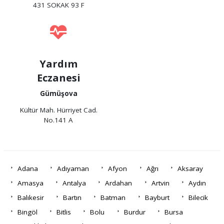
431 SOKAK 93 F
Yardım
Eczanesi
Gümüşova
Kültür Mah. Hürriyet Cad.
No.141 A
Adana
Adıyaman
Afyon
Ağrı
Aksaray
Amasya
Antalya
Ardahan
Artvin
Aydın
Balıkesir
Bartın
Batman
Bayburt
Bilecik
Bingöl
Bitlis
Bolu
Burdur
Bursa