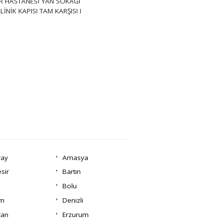
R HASTANESİ YAN SOKAĞI
LİNİK KAPISI TAM KARŞISI I
ray
Amasya
esir
Bartın
Bolu
um
Denizli
can
Erzurum