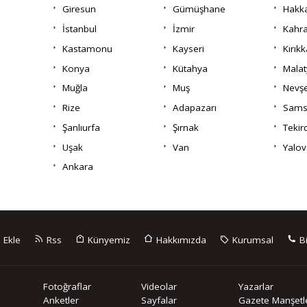
Giresun
Gümüşhane
Hakka
İstanbul
İzmir
Kahr
Kastamonu
Kayseri
Kırıkk
Konya
Kütahya
Malat
Muğla
Muş
Nevşe
Rize
Adapazarı
Sams
Şanlıurfa
Şırnak
Tekir
Uşak
Van
Yalov
Ankara
 Ekle
Rss
Künyemiz
Hakkımızda
Kurumsal
Bi
Fotoğraflar
Videolar
Yazarlar
Anketler
Sayfalar
Gazete Manşetle