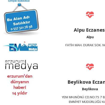
Alpu Eczanes
Alpu
FATİH MAH. DURAK SOK. N
Beylikova Ecza
Beylikova
YENI MH.INÖNÜ CD.NO:75 7 
EMNİYET MÜDÜRLÜĞÜ KA