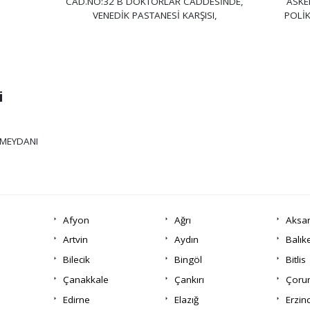
CAD.NO:32 B DOKTORLAR CADDESİNDE,
ASKE
VENEDİK PASTANESİ KARŞISI,
POLİK
i
 MEYDANI
Afyon
Ağrı
Aksa
Artvin
Aydın
Balık
Bilecik
Bingöl
Bitlis
Çanakkale
Çankırı
Çor
Edirne
Elazığ
Erzin