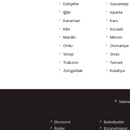
Eskişehir
Gaziantep
Iğdır
Isparta
Karaman
Kars
Kilis
Kocaeli
Mardin
Mersin
Ordu
Osmaniye
Sinop
Sivas
Trabzon
Tunceli
Zonguldak
Kütahya
Sitene
Ekonomi
Belediyeler
İlçeler
Erzurumspor