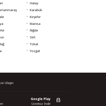
ri
Hatay
amanmaraş
Karabük
ale
Kırşehir
ya
Manisa
hir
Niğde
un
Siirt
dağ
Tokat
a
Yozgat
ze Ulaşın
Google Play
ri
Ücretsiz İndir