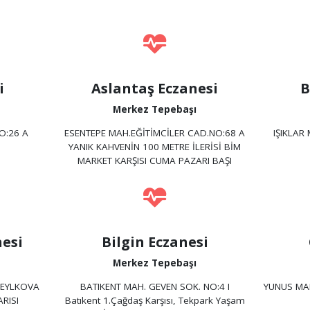
i
Aslantaş Eczanesi
B
Merkez Tepebaşı
O:26 A
ESENTEPE MAH.EĞİTİMCİLER CAD.NO:68 A
IŞIKLAR
YANIK KAHVENİN 100 METRE İLERİSİ BİM
MARKET KARŞISI CUMA PAZARI BAŞI
nesi
Bilgin Eczanesi
Merkez Tepebaşı
BEYLKOVA
BATIKENT MAH. GEVEN SOK. NO:4 I
YUNUS MA
RISI
Batıkent 1.Çağdaş Karşısı, Tekpark Yaşam