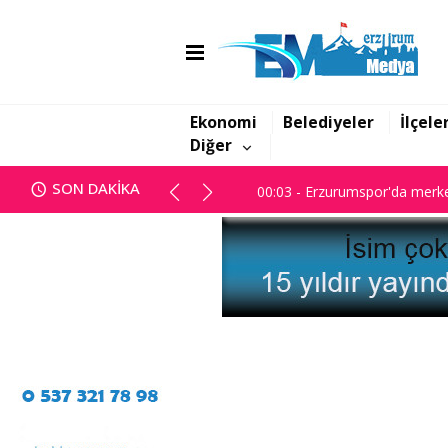
00:03 - Erzurumspor'da merke
Ekonomi
Belediyeler
İlçele
Diğer
00:03 - Erzurumspor'da merke
SON DAKİKA
00:03 - Erzurumspor'da merke