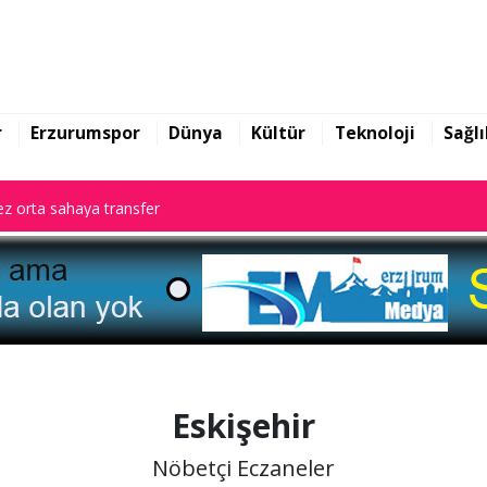
z orta sahaya transfer
r
Erzurumspor
Dünya
Kültür
Teknoloji
Sağlı
z orta sahaya transfer
z orta sahaya transfer
Eskişehir
Nöbetçi Eczaneler