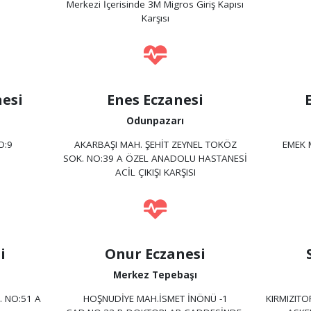
Merkezi İçerisinde 3M Migros Giriş Kapısı
Karşısı
esi
Enes Eczanesi
Odunpazarı
O:9
AKARBAŞI MAH. ŞEHİT ZEYNEL TOKÖZ
EMEK 
SOK. NO:39 A ÖZEL ANADOLU HASTANESİ
ACİL ÇIKIŞI KARŞISI
i
Onur Eczanesi
Merkez Tepebaşı
 NO:51 A
HOŞNUDİYE MAH.İSMET İNÖNÜ -1
KIRMIZITO