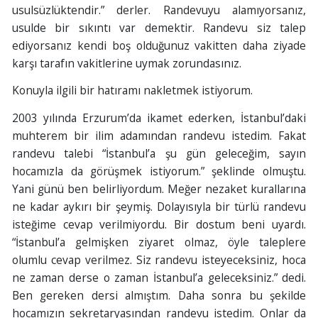
usulsüzlüktendir.” derler. Randevuyu alamıyorsanız,
usulde bir sıkıntı var demektir. Randevu siz talep
ediyorsanız kendi boş olduğunuz vakitten daha ziyade
karşı tarafın vakitlerine uymak zorundasınız.
Konuyla ilgili bir hatıramı nakletmek istiyorum.
2003 yılında Erzurum’da ikamet ederken, İstanbul’daki
muhterem bir ilim adamından randevu istedim. Fakat
randevu talebi “İstanbul’a şu gün geleceğim, sayın
hocamızla da görüşmek istiyorum.” şeklinde olmuştu.
Yani günü ben belirliyordum. Meğer nezaket kurallarına
ne kadar aykırı bir şeymiş. Dolayısıyla bir türlü randevu
isteğime cevap verilmiyordu. Bir dostum beni uyardı.
“İstanbul’a gelmişken ziyaret olmaz, öyle taleplere
olumlu cevap verilmez. Siz randevu isteyeceksiniz, hoca
ne zaman derse o zaman İstanbul’a geleceksiniz.” dedi.
Ben gereken dersi almıştım. Daha sonra bu şekilde
hocamızın sekretaryasından randevu istedim. Onlar da