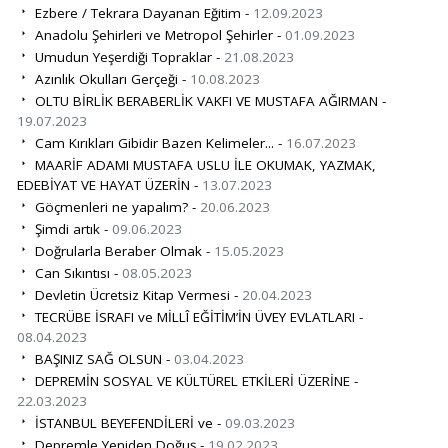
Ezbere / Tekrara Dayanan Eğitim -
12.09.2023
Anadolu Şehirleri ve Metropol Şehirler -
01.09.2023
Umudun Yeşerdiği Topraklar -
21.08.2023
Azınlık Okulları Gerçeği -
10.08.2023
OLTU BİRLİK BERABERLİK VAKFI VE MUSTAFA AĞIRMAN -
19.07.2023
Cam Kırıkları Gibidir Bazen Kelimeler... -
16.07.2023
MAARİF ADAMI MUSTAFA USLU İLE OKUMAK, YAZMAK,
EDEBİYAT VE HAYAT ÜZERİN -
13.07.2023
Göçmenleri ne yapalım? -
20.06.2023
Şimdi artık -
09.06.2023
Doğrularla Beraber Olmak -
15.05.2023
Can Sıkıntısı -
08.05.2023
Devletin Ücretsiz Kitap Vermesi -
20.04.2023
TECRÜBE İSRAFI ve MİLLÎ EĞİTİM’İN ÜVEY EVLATLARI -
08.04.2023
BAŞINIZ SAĞ OLSUN -
03.04.2023
DEPREMİN SOSYAL VE KÜLTÜREL ETKİLERİ ÜZERİNE -
22.03.2023
İSTANBUL BEYEFENDİLERİ ve -
09.03.2023
Depremle Yeniden Doğuş -
19.02.2023