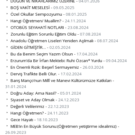
DÜĞÜN VE NİKÂHLARIMIZ ÜZERİNE -
04.01.2026
BOŞ VAKİT MESELESİ -
09.05.2025
Özel Okullar Sempozyumu -
08.01.2025
Hangi Öğretmen/ Muallim? -
24.11.2024
OTOBÜS SEYAHATİ NOTLARI -
23.08.2024
Zorunlu Eğitim Sorunlu Eğitim Oldu -
07.08.2024
Anadolu Öğretmen Liseleri Yeniden Açılmalı -
08.07.2024
GİDEN GİTMİŞTİR… -
02.05.2024
Bu da Benim Seçim Yazım Olsun -
17.04.2024
Erzurum’da Bir İrfan Mektebi: Ruhi Özcan* Yurdu -
09.04.2024
En Önemli Rızık: Beşerî Sermayemiz -
26.03.2024
Derviş Trafikte Belli Olur. -
17.02.2024
Barış Manço’nun Millî ve Manevi Kültürümüze Katkıları -
31.01.2024
Doğru Aday: Ama Nasıl? -
05.01.2024
Siyaset ve Aday Olmak -
24.12.2023
Değerli Velilerimiz -
22.12.2023
Hangi Öğretmen? -
24.11.2023
Gece Hayatı -
18.10.2023
MEB’in En Büyük Sorunu:(Öğretmen yetiştirme idealimiz) -
26.09.2023