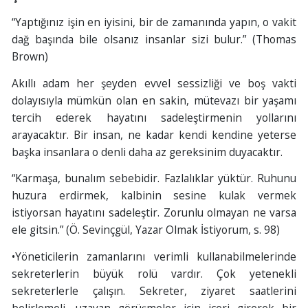
“Yaptığınız işin en iyisini, bir de zamanında yapın, o vakit
dağ başında bile olsanız insanlar sizi bulur.” (Thomas
Brown)
Akıllı adam her şeyden evvel sessizliği ve boş vakti
dolayısıyla mümkün olan en sakin, mütevazı bir yaşamı
tercih ederek hayatını sadeleştirmenin yollarını
arayacaktır. Bir insan, ne kadar kendi kendine yeterse
başka insanlara o denli daha az gereksinim duyacaktır.
“Karmaşa, bunalım sebebidir. Fazlalıklar yüktür. Ruhunu
huzura erdirmek, kalbinin sesine kulak vermek
istiyorsan hayatını sadeleştir. Zorunlu olmayan ne varsa
ele gitsin.” (Ö. Sevinçgül, Yazar Olmak İstiyorum, s. 98)
•Yöneticilerin zamanlarını verimli kullanabilmelerinde
sekreterlerin büyük rolü vardır. Çok yetenekli
sekreterlerle çalışın. Sekreter, ziyaret saatlerini
belirlemeli, uzayan görüşmeler için içeri girerek bir