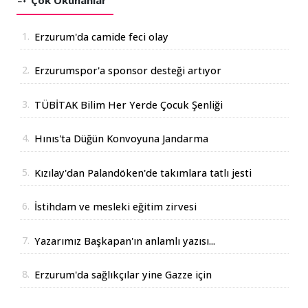
1.
Erzurum'da camide feci olay
2.
Erzurumspor'a sponsor desteği artıyor
3.
TÜBİTAK Bilim Her Yerde Çocuk Şenliği
Erzurum'da
4.
Hınıs'ta Düğün Konvoyuna Jandarma
Operasyonu
5.
Kızılay'dan Palandöken'de takımlara tatlı jesti
6.
İstihdam ve mesleki eğitim zirvesi
7.
Yazarımız Başkapan'ın anlamlı yazısı...
8.
Erzurum'da sağlıkçılar yine Gazze için
yürüdüler