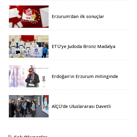
Erzurum'dan ilk sonuçlar
ETÜ’ye Judoda Bronz Madalya
Erdoğan'ın Erzurum mitinginde
katılım rekoru kırıldı
AİÇÜ’de Uluslararası Davetli
Karma Sergi Açıldı
Çok Okunanlar