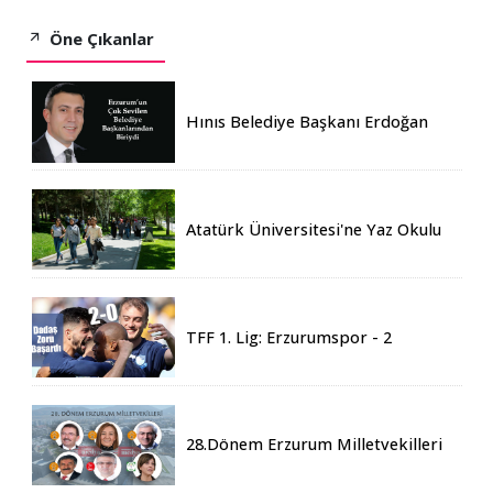
Öne Çıkanlar
Hınıs Belediye Başkanı Erdoğan
Eren vefat etti
Atatürk Üniversitesi'ne Yaz Okulu
İçin 155 Üniversiteden Öğrenci
Geldi
TFF 1. Lig: Erzurumspor - 2
Boluspor - 0
28.Dönem Erzurum Milletvekilleri
Belli Oldu