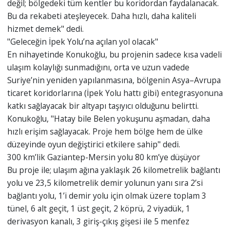
değil; bölgedeki tüm kentler bu koridordan faydalanacak.
Bu da rekabeti ateşleyecek. Daha hızlı, daha kaliteli
hizmet demek" dedi.
"Geleceğin İpek Yolu’na açılan yol olacak"
En nihayetinde Konukoğlu, bu projenin sadece kısa vadeli
ulaşım kolaylığı sunmadığını, orta ve uzun vadede
Suriye’nin yeniden yapılanmasına, bölgenin Asya–Avrupa
ticaret koridorlarına (İpek Yolu hattı gibi) entegrasyonuna
katkı sağlayacak bir altyapı taşıyıcı olduğunu belirtti.
Konukoğlu, "Hatay bile Belen yokuşunu aşmadan, daha
hızlı erişim sağlayacak. Proje hem bölge hem de ülke
düzeyinde oyun değiştirici etkilere sahip" dedi.
300 km’lik Gaziantep-Mersin yolu 80 km’ye düşüyor
Bu proje ile; ulaşım ağına yaklaşık 26 kilometrelik bağlantı
yolu ve 23,5 kilometrelik demir yolunun yanı sıra 2’si
bağlantı yolu, 1’i demir yolu için olmak üzere toplam 3
tünel, 6 alt geçit, 1 üst geçit, 2 köprü, 2 viyadük, 1
derivasyon kanalı, 3 giriş-çıkış gişesi ile 5 menfez