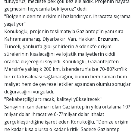
tutuyoruz; mecliste pek çok kez ele aldık. Projenin hayata
geçmesini heyecanla bekliyoruz" dedi.
"Bölgenin denize erişimini hızlandırıyor, ihracatta sıçrama
yaşatıyor"
Konukoğlu, projenin teslimatıyla Gaziantep’in yanı sıra
Kahramanmaraş, Diyarbakır, Van, Hakkari,
Erzurum
,
Tunceli, Şanlıurfa gibi şehirlerin Akdeniz’e erişim
sürelerinin kısalacağını ve lojistik maliyetlerin ciddi
oranda düşeceğini söyledi. Konukoğlu, Gaziantep’ten
Mersin’e yaklaşık 200 km, İskenderun’a ise 70-80?km’lik
bir rota kısalması sağlanacağını, bunun hem zaman hem
maliyet hem de çevresel etkiler açısından olumlu sonuçlar
doğuracağını vurguladı.
"Rekabetçiliği artıracak, kaliteyi yükseltecek"
Sanayinin can damarı olan Gaziantep’in yılda ortalama 10?
milyar dolar ihracat ve 6-7?milyar dolar ithalat
gerçekleştirdiğine işaret eden Konukoğlu, "Denize erişim
ne kadar kısa olursa o kadar kritik. Sadece Gaziantep