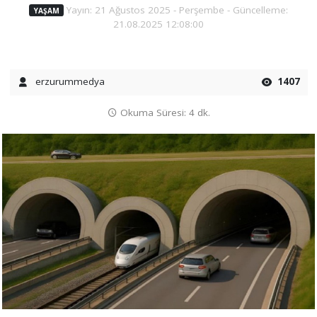
Yayın: 21 Ağustos 2025 - Perşembe - Güncelleme:
YAŞAM
21.08.2025 12:08:00
erzurummedya
1407
Okuma Süresi: 4 dk.