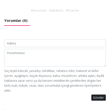
#erzurum
#akdeniz
#mersin
Yorumlar (0)
Suç teşkil edecek, yasadışı, tehditkar, rahatsız edici, hakaret ve küfür
içeren, aşağılayıcı, küçük düşürücü, kaba, müstehcen, ahlaka aykırı, kişilik
haklarına zarar verici ya da benzeri niteliklerde içeriklerden doğan her
türlü mali, hukuki, cezai, idari sorumluluk içeriği gönderen Üye/Üyeler’e
aittir.
Gönder