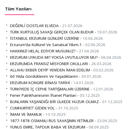
Tüm Yazıları
DEĞERLİ DOSTLAR ELVEDA -
21.07.2026
TÜRK KURTULUŞ SAVAŞI GERÇEK OLAN BUDUR -
19.07.2026
İSTANBUL ERZURUM GÜNLERİ ÜZERİNE -
10.06.2026
Erzurum’da Kültürel Ve Sanatsal Yıkım-1 -
02.06.2026
HAKKINIZI HELAL EDİYOR MUSUNUZ? -
21.04.2026
ERZURUM UYKUDA MI? YOKSA UYUTULUYOR MU? -
06.04.2026
ERZURUMDA FRANSIZ MİSYONER OKULLARI -
26.03.2026
ALLAHU EKBER DEYİP YENİDEN İMAN EDELİM -
03.02.2026
60 Yılda Gördüklerim Ve Yaşadıklarım -
29.01.2026
ERZURUM KONGRE BİNASI TARİHİ -
14.01.2026
TÜRKİYEDE İÇ CEPHE TARTIŞMALARI ÜZERİNE -
12.01.2026
Fener Patrikhanesinin İhanet Planları -
05.12.2025
BUNLARIN YAŞANDIĞI BİR ÜLKEDE HUZUR OLMAZ -
01.12.2025
CUMHURİYET’ GİDEN YOL -
31.10.2025
İMAM VE İMAMLIK -
13.10.2025
1877-1878 OSMANLI RUS SAVAŞININ YETİMLER -
23.09.2025
YUNUS EMRE, TAPDUK BABA VE ERZURUM -
08.09.2025