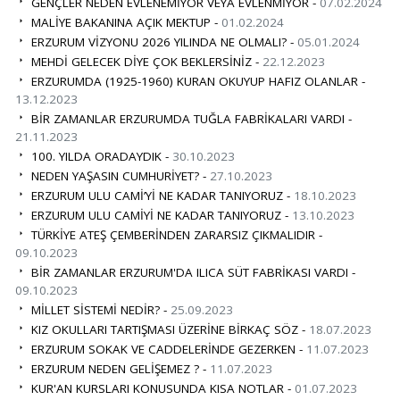
GENÇLER NEDEN EVLENEMİYOR VEYA EVLENMİYOR -
07.02.2024
MALİYE BAKANINA AÇIK MEKTUP -
01.02.2024
ERZURUM VİZYONU 2026 YILINDA NE OLMALI? -
05.01.2024
MEHDİ GELECEK DİYE ÇOK BEKLERSİNİZ -
22.12.2023
ERZURUMDA (1925-1960) KURAN OKUYUP HAFIZ OLANLAR -
13.12.2023
BİR ZAMANLAR ERZURUMDA TUĞLA FABRİKALARI VARDI -
21.11.2023
100. YILDA ORADAYDIK -
30.10.2023
NEDEN YAŞASIN CUMHURİYET? -
27.10.2023
ERZURUM ULU CAMİ’Yİ NE KADAR TANIYORUZ -
18.10.2023
ERZURUM ULU CAMİYİ NE KADAR TANIYORUZ -
13.10.2023
TÜRKİYE ATEŞ ÇEMBERİNDEN ZARARSIZ ÇIKMALIDIR -
09.10.2023
BİR ZAMANLAR ERZURUM'DA ILICA SÜT FABRİKASI VARDI -
09.10.2023
MİLLET SİSTEMİ NEDİR? -
25.09.2023
KIZ OKULLARI TARTIŞMASI ÜZERİNE BİRKAÇ SÖZ -
18.07.2023
ERZURUM SOKAK VE CADDELERİNDE GEZERKEN -
11.07.2023
ERZURUM NEDEN GELİŞEMEZ ? -
11.07.2023
KUR'AN KURSLARI KONUSUNDA KISA NOTLAR -
01.07.2023