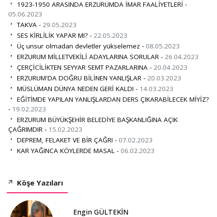
1923-1950 ARASINDA ERZURUMDA İMAR FAALİYETLERİ -
05.06.2023
TAKVA -
29.05.2023
SES KİRLİLİK YAPAR MI? -
22.05.2023
Üç unsur olmadan devletler yükselemez -
08.05.2023
ERZURUM MİLLETVEKİLİ ADAYLARINA SORULAR -
26.04.2023
ÇERÇİCİLİKTEN SEYYAR SEMT PAZARLARINA -
20.04.2023
ERZURUM'DA DOĞRU BİLİNEN YANLIŞLAR -
20.03.2023
MÜSLÜMAN DÜNYA NEDEN GERİ KALDI -
14.03.2023
EĞİTİMDE YAPILAN YANLIŞLARDAN DERS ÇIKARABİLECEK MİYİZ?
-
19.02.2023
ERZURUM BÜYÜKŞEHİR BELEDİYE BAŞKANLIĞINA AÇIK
ÇAĞRIMDIR -
15.02.2023
DEPREM, FELAKET VE BİR ÇAĞRI -
07.02.2023
KAR YAĞINCA KÖYLERDE MASAL -
06.02.2023
Köşe Yazıları
Engin GÜLTEKİN