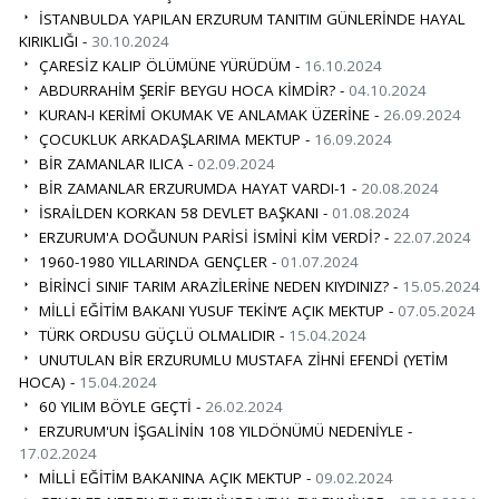
İSTANBULDA YAPILAN ERZURUM TANITIM GÜNLERİNDE HAYAL
KIRIKLIĞI -
30.10.2024
ÇARESİZ KALIP ÖLÜMÜNE YÜRÜDÜM -
16.10.2024
ABDURRAHİM ŞERİF BEYGU HOCA KİMDİR? -
04.10.2024
KURAN-I KERİMİ OKUMAK VE ANLAMAK ÜZERİNE -
26.09.2024
ÇOCUKLUK ARKADAŞLARIMA MEKTUP -
16.09.2024
BİR ZAMANLAR ILICA -
02.09.2024
BİR ZAMANLAR ERZURUMDA HAYAT VARDI-1 -
20.08.2024
İSRAİLDEN KORKAN 58 DEVLET BAŞKANI -
01.08.2024
ERZURUM'A DOĞUNUN PARİSİ İSMİNİ KİM VERDİ? -
22.07.2024
1960-1980 YILLARINDA GENÇLER -
01.07.2024
BİRİNCİ SINIF TARIM ARAZİLERİNE NEDEN KIYDINIZ? -
15.05.2024
MİLLİ EĞİTİM BAKANI YUSUF TEKİN’E AÇIK MEKTUP -
07.05.2024
TÜRK ORDUSU GÜÇLÜ OLMALIDIR -
15.04.2024
UNUTULAN BİR ERZURUMLU MUSTAFA ZİHNİ EFENDİ (YETİM
HOCA) -
15.04.2024
60 YILIM BÖYLE GEÇTİ -
26.02.2024
ERZURUM'UN İŞGALİNİN 108 YILDÖNÜMÜ NEDENİYLE -
17.02.2024
MİLLİ EĞİTİM BAKANINA AÇIK MEKTUP -
09.02.2024