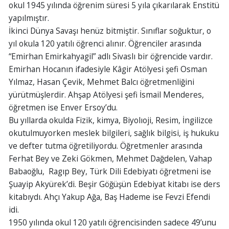
okul 1945 yılında öğrenim süresi 5 yıla çıkarılarak Enstitü
yapılmıştır.
İkinci Dünya Savaşı henüz bitmiştir. Sınıflar soğuktur, o
yıl okula 120 yatılı öğrenci alınır. Öğrenciler arasında
“Emirhan Emirkahyagil” adlı Sivaslı bir öğrencide vardır.
Emirhan Hocanın ifadesiyle Kâgir Atölyesi şefi Osman
Yılmaz, Hasan Çevik, Mehmet Balcı öğretmenliğini
yürütmüşlerdir. Ahşap Atölyesi şefi İsmail Menderes,
öğretmen ise Enver Ersoy’du.
Bu yıllarda okulda Fizik, kimya, Biyolıoji, Resim, İngilizce
okutulmuyorken meslek bilgileri, sağlık bilgisi, iş hukuku
ve defter tutma öğretiliyordu. Öğretmenler arasında
Ferhat Bey ve Zeki Gökmen, Mehmet Dağdelen, Vahap
Babaoğlu, Ragıp Bey, Türk Dili Edebiyatı öğretmeni ise
Şuayip Akyürek’di. Beşir Göğüşün Edebiyat kitabı ise ders
kitabıydı. Ahçı Yakup Ağa, Baş Hademe ise Fevzi Efendi
idi.
1950 yılında okul 120 yatılı öğrencisinden sadece 49’unu