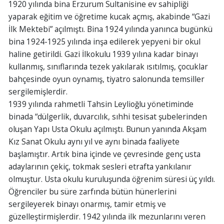
1920 yılında bina Erzurum Sultanisine ev sahipliği
yaparak eğitim ve öğretime kucak açmış, akabinde “Gazi
İlk Mektebi” açılmıştı. Bina 1924 yılında yanınca bugünkü
bina 1924-1925 yılında inşa edilerek yepyeni bir okul
haline getirildi. Gazi İlkokulu 1939 yılına kadar binayı
kullanmış, sınıflarında tezek yakılarak ısıtılmış, çocuklar
bahçesinde oyun oynamış, tiyatro salonunda temsiller
sergilemişlerdir.
1939 yılında rahmetli Tahsin Leylioğlu yönetiminde
binada “dülgerlik, duvarcılık, sıhhi tesisat şubelerinden
oluşan Yapı Usta Okulu açılmıştı. Bunun yanında Akşam
Kız Sanat Okulu aynı yıl ve aynı binada faaliyete
başlamıştır. Artık bina içinde ve çevresinde genç usta
adaylarının çekiç, tokmak sesleri etrafta yankılanır
olmuştur. Usta okulu kuruluşunda öğrenim süresi üç yıldı.
Öğrenciler bu süre zarfında bütün hünerlerini
sergileyerek binayı onarmış, tamir etmiş ve
güzelleştirmişlerdir. 1942 yılında ilk mezunlarını veren