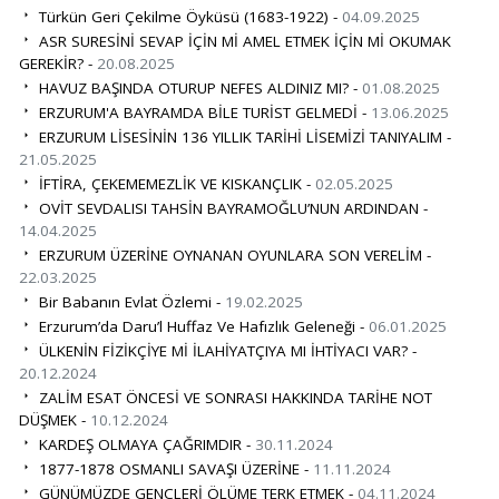
Türkün Geri Çekilme Öyküsü (1683-1922) -
04.09.2025
ASR SURESİNİ SEVAP İÇİN Mİ AMEL ETMEK İÇİN Mİ OKUMAK
GEREKİR? -
20.08.2025
HAVUZ BAŞINDA OTURUP NEFES ALDINIZ MI? -
01.08.2025
ERZURUM'A BAYRAMDA BİLE TURİST GELMEDİ -
13.06.2025
ERZURUM LİSESİNİN 136 YILLIK TARİHİ LİSEMİZİ TANIYALIM -
21.05.2025
İFTİRA, ÇEKEMEMEZLİK VE KISKANÇLIK -
02.05.2025
OVİT SEVDALISI TAHSİN BAYRAMOĞLU’NUN ARDINDAN -
14.04.2025
ERZURUM ÜZERİNE OYNANAN OYUNLARA SON VERELİM -
22.03.2025
Bir Babanın Evlat Özlemi -
19.02.2025
Erzurum’da Daru’l Huffaz Ve Hafızlık Geleneği -
06.01.2025
ÜLKENİN FİZİKÇİYE Mİ İLAHİYATÇIYA MI İHTİYACI VAR? -
20.12.2024
ZALİM ESAT ÖNCESİ VE SONRASI HAKKINDA TARİHE NOT
DÜŞMEK -
10.12.2024
KARDEŞ OLMAYA ÇAĞRIMDIR -
30.11.2024
1877-1878 OSMANLI SAVAŞI ÜZERİNE -
11.11.2024
GÜNÜMÜZDE GENÇLERİ ÖLÜME TERK ETMEK -
04.11.2024