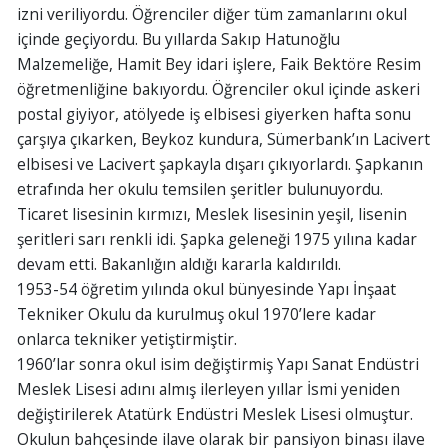
izni veriliyordu. Öğrenciler diğer tüm zamanlarını okul
içinde geçiyordu. Bu yıllarda Sakıp Hatunoğlu
Malzemeliğe, Hamit Bey idari işlere, Faik Bektöre Resim
öğretmenliğine bakıyordu. Öğrenciler okul içinde askeri
postal giyiyor, atölyede iş elbisesi giyerken hafta sonu
çarşıya çıkarken, Beykoz kundura, Sümerbank’ın Lacivert
elbisesi ve Lacivert şapkayla dışarı çıkıyorlardı. Şapkanın
etrafında her okulu temsilen şeritler bulunuyordu.
Ticaret lisesinin kırmızı, Meslek lisesinin yeşil, lisenin
şeritleri sarı renkli idi. Şapka geleneği 1975 yılına kadar
devam etti. Bakanlığın aldığı kararla kaldırıldı.
1953-54 öğretim yılında okul bünyesinde Yapı İnşaat
Tekniker Okulu da kurulmuş okul 1970’lere kadar
onlarca tekniker yetiştirmiştir.
1960’lar sonra okul isim değiştirmiş Yapı Sanat Endüstri
Meslek Lisesi adını almış ilerleyen yıllar İsmi yeniden
değiştirilerek Atatürk Endüstri Meslek Lisesi olmuştur.
Okulun bahçesinde ilave olarak bir pansiyon binası ilave