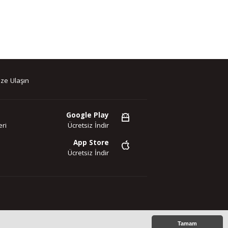
ze Ulaşın
Google Play
ri
Ücretsiz İndir
App Store
Ücretsiz İndir
az. Copyright 2020©
Tamam