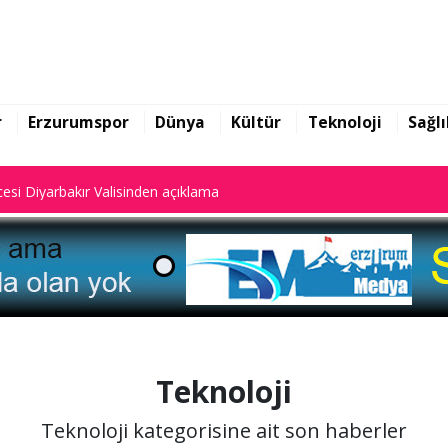
yalar dijital sistemde kayıtlı."
esi Diyarbakır Valisinden açıklama
r
Erzurumspor
Dünya
Kültür
Teknoloji
Sağlı
yalar dijital sistemde kayıtlı."
esi Diyarbakır Valisinden açıklama
Teknoloji
Teknoloji kategorisine ait son haberler