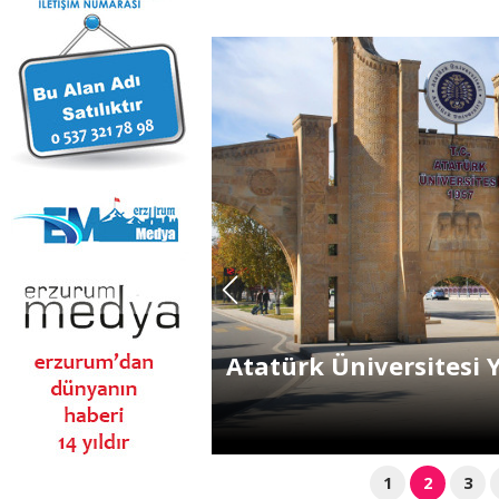
rinde Türkiye
KUDAKA ve ETSO'dan 
1
2
3