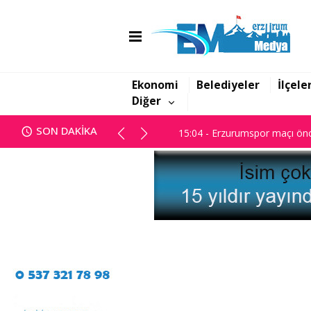
14:45 - Başsavcılık; "Yanan dos
15:04 - Erzurumspor maçı önc
Ekonomi
Belediyeler
İlçele
Diğer
14:45 - Başsavcılık; "Yanan dos
SON DAKİKA
15:04 - Erzurumspor maçı önc