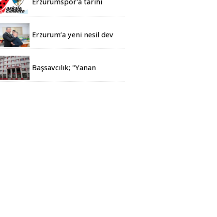
Erzurumspor'a tarihi
destek Aşkale
Çimento'dan geldi
Erzurum’a yeni nesil dev
eğitim kampüsü
Başsavcılık; "Yanan
dosyalar dijital sistemde
kayıtlı."