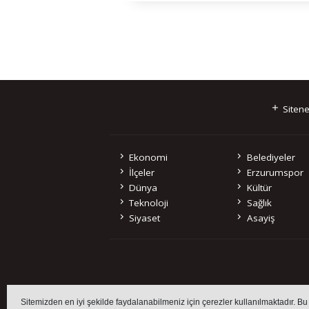
Sitene
Ekonomi
Belediyeler
İlçeler
Erzurumspor
Dünya
Kültür
Teknoloji
Sağlık
Siyaset
Asayiş
Sitemizde bulunan 
Sitemizden en iyi şekilde faydalanabilmeniz için çerezler kullanılmaktadır. Bu