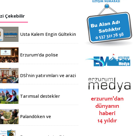
izi Çekebilir
Usta Kalem Engin Gültekin
yazılarına başladı
Erzurum’da polise
Finansal Okuryazarlık
semineri
DSİ’nin yatırımları ve arazi
toplulaştırma
Tarımsal destekler
Erzurum’da meyvesini
veriyor
O bölümden Türkiye'de 3 tane var, bir
Palandöken ve
Konaklı'daki ağaçlandırma
sahaları incelendi