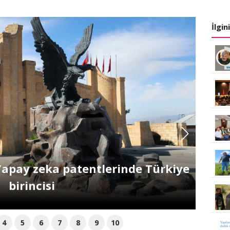
İlgin
stratejik biyoteknoloji hamlesi
4
5
6
7
8
9
10