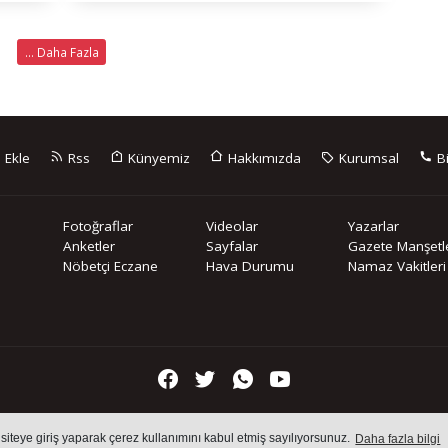
... Daha Fazla
 Ekle
Rss
Künyemiz
Hakkımızda
Kurumsal
Bi
Fotoğraflar
Videolar
Yazarlar
Anketler
Sayfalar
Gazete Manşetle
Nöbetçi Eczane
Hava Durumu
Namaz Vakitleri
içeriklerin tüm hakları saklı tutulmaktadır, izinsiz içerikler kullanılam
 siteye giriş yaparak çerez kullanımını kabul etmiş sayılıyorsunuz.
Daha fazla bilgi