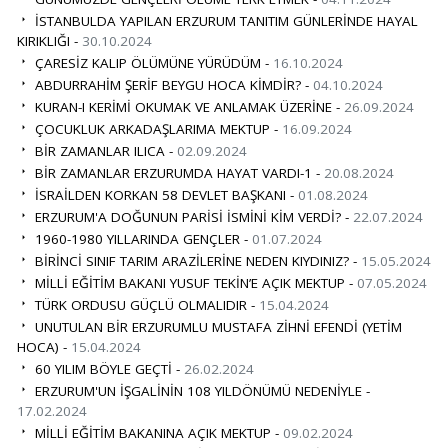
İSTANBULDA YAPILAN ERZURUM TANITIM GÜNLERİNDE HAYAL
KIRIKLIĞI -
30.10.2024
ÇARESİZ KALIP ÖLÜMÜNE YÜRÜDÜM -
16.10.2024
ABDURRAHİM ŞERİF BEYGU HOCA KİMDİR? -
04.10.2024
KURAN-I KERİMİ OKUMAK VE ANLAMAK ÜZERİNE -
26.09.2024
ÇOCUKLUK ARKADAŞLARIMA MEKTUP -
16.09.2024
BİR ZAMANLAR ILICA -
02.09.2024
BİR ZAMANLAR ERZURUMDA HAYAT VARDI-1 -
20.08.2024
İSRAİLDEN KORKAN 58 DEVLET BAŞKANI -
01.08.2024
ERZURUM'A DOĞUNUN PARİSİ İSMİNİ KİM VERDİ? -
22.07.2024
1960-1980 YILLARINDA GENÇLER -
01.07.2024
BİRİNCİ SINIF TARIM ARAZİLERİNE NEDEN KIYDINIZ? -
15.05.2024
MİLLİ EĞİTİM BAKANI YUSUF TEKİN’E AÇIK MEKTUP -
07.05.2024
TÜRK ORDUSU GÜÇLÜ OLMALIDIR -
15.04.2024
UNUTULAN BİR ERZURUMLU MUSTAFA ZİHNİ EFENDİ (YETİM
HOCA) -
15.04.2024
60 YILIM BÖYLE GEÇTİ -
26.02.2024
ERZURUM'UN İŞGALİNİN 108 YILDÖNÜMÜ NEDENİYLE -
17.02.2024
MİLLİ EĞİTİM BAKANINA AÇIK MEKTUP -
09.02.2024