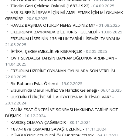
Türkün Geri Çekilme Öyküsü (1683-1922) -
04.09.2025
ASR SURESİNİ SEVAP İÇİN Mİ AMEL ETMEK İÇİN Mİ OKUMAK
GEREKİR? -
20.08.2025
HAVUZ BAŞINDA OTURUP NEFES ALDINIZ MI? -
01.08.2025
ERZURUM'A BAYRAMDA BİLE TURİST GELMEDİ -
13.06.2025
ERZURUM LİSESİNİN 136 YILLIK TARİHİ LİSEMİZİ TANIYALIM -
21.05.2025
İFTİRA, ÇEKEMEMEZLİK VE KISKANÇLIK -
02.05.2025
OVİT SEVDALISI TAHSİN BAYRAMOĞLU’NUN ARDINDAN -
14.04.2025
ERZURUM ÜZERİNE OYNANAN OYUNLARA SON VERELİM -
22.03.2025
Bir Babanın Evlat Özlemi -
19.02.2025
Erzurum’da Daru’l Huffaz Ve Hafızlık Geleneği -
06.01.2025
ÜLKENİN FİZİKÇİYE Mİ İLAHİYATÇIYA MI İHTİYACI VAR? -
20.12.2024
ZALİM ESAT ÖNCESİ VE SONRASI HAKKINDA TARİHE NOT
DÜŞMEK -
10.12.2024
KARDEŞ OLMAYA ÇAĞRIMDIR -
30.11.2024
1877-1878 OSMANLI SAVAŞI ÜZERİNE -
11.11.2024
GÜNÜMÜZDE GENÇLERİ ÖLÜME TERK ETMEK -
04.11.2024