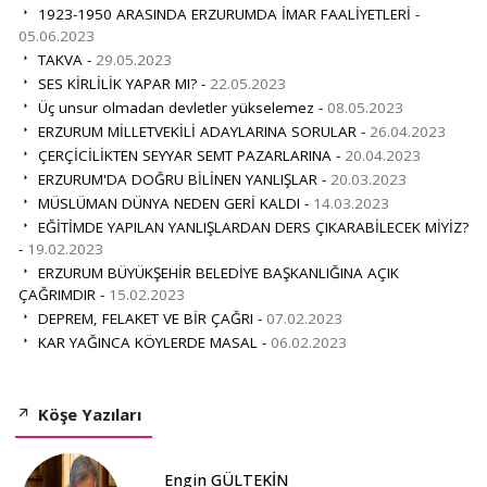
1923-1950 ARASINDA ERZURUMDA İMAR FAALİYETLERİ -
05.06.2023
TAKVA -
29.05.2023
SES KİRLİLİK YAPAR MI? -
22.05.2023
Üç unsur olmadan devletler yükselemez -
08.05.2023
ERZURUM MİLLETVEKİLİ ADAYLARINA SORULAR -
26.04.2023
ÇERÇİCİLİKTEN SEYYAR SEMT PAZARLARINA -
20.04.2023
ERZURUM'DA DOĞRU BİLİNEN YANLIŞLAR -
20.03.2023
MÜSLÜMAN DÜNYA NEDEN GERİ KALDI -
14.03.2023
EĞİTİMDE YAPILAN YANLIŞLARDAN DERS ÇIKARABİLECEK MİYİZ?
-
19.02.2023
ERZURUM BÜYÜKŞEHİR BELEDİYE BAŞKANLIĞINA AÇIK
ÇAĞRIMDIR -
15.02.2023
DEPREM, FELAKET VE BİR ÇAĞRI -
07.02.2023
KAR YAĞINCA KÖYLERDE MASAL -
06.02.2023
Köşe Yazıları
Engin GÜLTEKİN