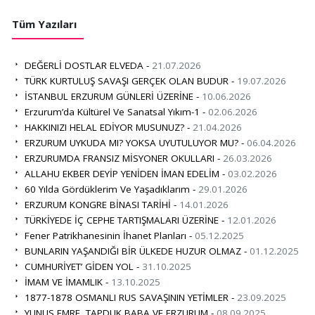
Tüm Yazıları
DEĞERLİ DOSTLAR ELVEDA -
21.07.2026
TÜRK KURTULUŞ SAVAŞI GERÇEK OLAN BUDUR -
19.07.2026
İSTANBUL ERZURUM GÜNLERİ ÜZERİNE -
10.06.2026
Erzurum’da Kültürel Ve Sanatsal Yıkım-1 -
02.06.2026
HAKKINIZI HELAL EDİYOR MUSUNUZ? -
21.04.2026
ERZURUM UYKUDA MI? YOKSA UYUTULUYOR MU? -
06.04.2026
ERZURUMDA FRANSIZ MİSYONER OKULLARI -
26.03.2026
ALLAHU EKBER DEYİP YENİDEN İMAN EDELİM -
03.02.2026
60 Yılda Gördüklerim Ve Yaşadıklarım -
29.01.2026
ERZURUM KONGRE BİNASI TARİHİ -
14.01.2026
TÜRKİYEDE İÇ CEPHE TARTIŞMALARI ÜZERİNE -
12.01.2026
Fener Patrikhanesinin İhanet Planları -
05.12.2025
BUNLARIN YAŞANDIĞI BİR ÜLKEDE HUZUR OLMAZ -
01.12.2025
CUMHURİYET’ GİDEN YOL -
31.10.2025
İMAM VE İMAMLIK -
13.10.2025
1877-1878 OSMANLI RUS SAVAŞININ YETİMLER -
23.09.2025
YUNUS EMRE, TAPDUK BABA VE ERZURUM -
08.09.2025