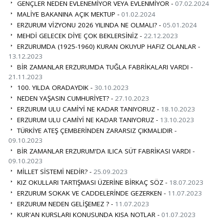
GENÇLER NEDEN EVLENEMİYOR VEYA EVLENMİYOR -
07.02.2024
MALİYE BAKANINA AÇIK MEKTUP -
01.02.2024
ERZURUM VİZYONU 2026 YILINDA NE OLMALI? -
05.01.2024
MEHDİ GELECEK DİYE ÇOK BEKLERSİNİZ -
22.12.2023
ERZURUMDA (1925-1960) KURAN OKUYUP HAFIZ OLANLAR -
13.12.2023
BİR ZAMANLAR ERZURUMDA TUĞLA FABRİKALARI VARDI -
21.11.2023
100. YILDA ORADAYDIK -
30.10.2023
NEDEN YAŞASIN CUMHURİYET? -
27.10.2023
ERZURUM ULU CAMİ’Yİ NE KADAR TANIYORUZ -
18.10.2023
ERZURUM ULU CAMİYİ NE KADAR TANIYORUZ -
13.10.2023
TÜRKİYE ATEŞ ÇEMBERİNDEN ZARARSIZ ÇIKMALIDIR -
09.10.2023
BİR ZAMANLAR ERZURUM'DA ILICA SÜT FABRİKASI VARDI -
09.10.2023
MİLLET SİSTEMİ NEDİR? -
25.09.2023
KIZ OKULLARI TARTIŞMASI ÜZERİNE BİRKAÇ SÖZ -
18.07.2023
ERZURUM SOKAK VE CADDELERİNDE GEZERKEN -
11.07.2023
ERZURUM NEDEN GELİŞEMEZ ? -
11.07.2023
KUR'AN KURSLARI KONUSUNDA KISA NOTLAR -
01.07.2023