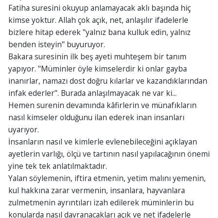
Fatiha suresini okuyup anlamayacak aklı başında hiç
kimse yoktur. Allah çok açık, net, anlaşılır ifadelerle
bizlere hitap ederek "yalnız bana kulluk edin, yalnız
benden isteyin" buyuruyor.
Bakara suresinin ilk beş ayeti muhteşem bir tanım
yapıyor. "Müminler öyle kimselerdir ki onlar gayba
inanırlar, namazı dost doğru kılarlar ve kazandıklarından
infak ederler". Burada anlaşılmayacak ne var ki...
Hemen surenin devamında kâfirlerin ve münafıkların
nasıl kimseler olduğunu ilan ederek inan insanları
uyarıyor.
İnsanların nasıl ve kimlerle evlenebileceğini açıklayan
ayetlerin varlığı, ölçü ve tartının nasıl yapılacağının önemi
yine tek tek anlatılmaktadır.
Yalan söylemenin, iftira etmenin, yetim malını yemenin,
kul hakkına zarar vermenin, insanlara, hayvanlara
zulmetmenin ayrıntıları izah edilerek müminlerin bu
konularda nasıl davranacakları açık ve net ifadelerle