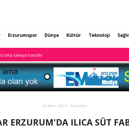
z orta sahaya transfer
r
Erzurumspor
Dünya
Kültür
Teknoloji
Sağlı
z orta sahaya transfer
z orta sahaya transfer
09 Ekim 2023 - Pazartesi
R ERZURUM'DA ILICA SÜT FAB