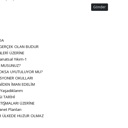
Gönder
DA
 GERÇEK OLAN BUDUR
LERİ ÜZERİNE
anatsal Yıkım-1
R MUSUNUZ?
OKSA UYUTULUYOR MU?
SYONER OKULLARI
NİDEN İMAN EDELİM
 Yaşadıklarım
I TARİHİ
TIŞMALARI ÜZERİNE
net Planları
İR ÜLKEDE HUZUR OLMAZ
L