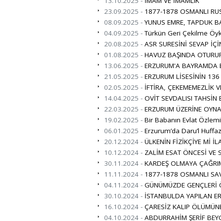
13.10.2025 -
İMAM VE İMAMLIK
23.09.2025 -
1877-1878 OSMANLI RUS
08.09.2025 -
YUNUS EMRE, TAPDUK B
04.09.2025 -
Türkün Geri Çekilme Öy
20.08.2025 -
ASR SURESİNİ SEVAP İÇİ
01.08.2025 -
HAVUZ BAŞINDA OTURUP 
13.06.2025 -
ERZURUM'A BAYRAMDA B
21.05.2025 -
ERZURUM LİSESİNİN 136 Y
02.05.2025 -
İFTİRA, ÇEKEMEMEZLİK V
14.04.2025 -
OVİT SEVDALISI TAHSİ
22.03.2025 -
ERZURUM ÜZERİNE OYNA
19.02.2025 -
Bir Babanın Evlat Özlem
06.01.2025 -
Erzurum’da Daru’l Huffaz
20.12.2024 -
ÜLKENİN FİZİKÇİYE Mİ İL
10.12.2024 -
ZALİM ESAT ÖNCESİ VE 
30.11.2024 -
KARDEŞ OLMAYA ÇAĞRI
11.11.2024 -
1877-1878 OSMANLI SAV
04.11.2024 -
GÜNÜMÜZDE GENÇLERİ Ö
30.10.2024 -
İSTANBULDA YAPILAN ER
16.10.2024 -
ÇARESİZ KALIP ÖLÜMÜN
04.10.2024 -
ABDURRAHİM ŞERİF BEY