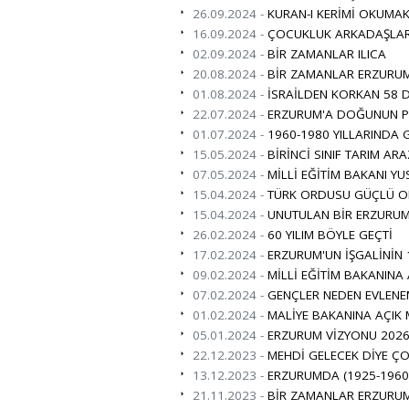
26.09.2024 -
KURAN-I KERİMİ OKUMAK
16.09.2024 -
ÇOCUKLUK ARKADAŞLAR
02.09.2024 -
BİR ZAMANLAR ILICA
20.08.2024 -
BİR ZAMANLAR ERZURUM
01.08.2024 -
İSRAİLDEN KORKAN 58 D
22.07.2024 -
ERZURUM'A DOĞUNUN PAR
01.07.2024 -
1960-1980 YILLARINDA 
15.05.2024 -
BİRİNCİ SINIF TARIM ARA
07.05.2024 -
MİLLİ EĞİTİM BAKANI YU
15.04.2024 -
TÜRK ORDUSU GÜÇLÜ O
15.04.2024 -
UNUTULAN BİR ERZURUML
26.02.2024 -
60 YILIM BÖYLE GEÇTİ
17.02.2024 -
ERZURUM'UN İŞGALİNİN 
09.02.2024 -
MİLLİ EĞİTİM BAKANINA
07.02.2024 -
GENÇLER NEDEN EVLENE
01.02.2024 -
MALİYE BAKANINA AÇIK
05.01.2024 -
ERZURUM VİZYONU 2026 
22.12.2023 -
MEHDİ GELECEK DİYE ÇO
13.12.2023 -
ERZURUMDA (1925-1960
21.11.2023 -
BİR ZAMANLAR ERZURUM