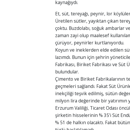
kaynağıydı.
Et, süt, tereyağı, peynir, lor köylül
Üretilen sütler, yayıktan çıkan terey
çoktu. Buzdolabı, soğuk ambarlar v
zaman zayi olup maalesef kullanılam
çürüyor, peynirler kurtlanıyordu.
Koyun ve ineklerden elde edilen süt
lazımdı. Bunun için şehrin yönetic
Fabrikası, Biriket Fabrikası ve Süt 
bulundular.
Çimento ve Biriket Fabrikalarının te
geçmeleri sağlandı. Fakat Süt Ürünl
inekçiliği teşvik edilmiş, sütün değe
milyon lira değerinde bir yatırımın
Erzurum Valiliği, Ticaret Odası önc
şirketin hisselerinin % 35’i Süt E
% 51 de halkın olacaktı. Fakat bütün
türlü başlatılamadı.