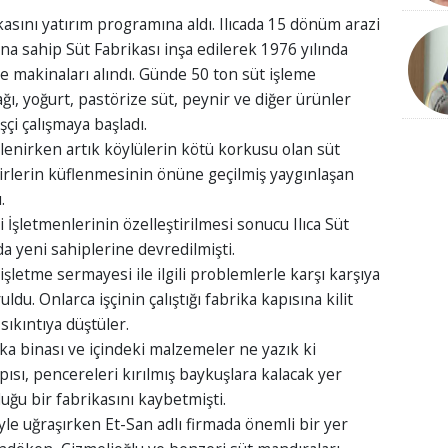
asını yatırım programına aldı. Ilıcada 15 dönüm arazi
a sahip Süt Fabrikası inşa edilerek 1976 yılında
me makinaları alındı. Günde 50 ton süt işleme
ı, yoğurt, pastörize süt, peynir ve diğer ürünler
şçi çalışmaya başladı.
şlenirken artık köylülerin kötü korkusu olan süt
irlerin küflenmesinin önüne geçilmiş yaygınlaşan
.
 İşletmenlerinin özelleştirilmesi sonucu Ilıca Süt
da yeni sahiplerine devredilmişti.
işletme sermayesi ile ilgili problemlerle karşı karşıya
du. Onlarca işçinin çalıştığı fabrika kapısına kilit
sıkıntıya düştüler.
rika binası ve içindeki malzemeler ne yazık ki
ısı, pencereleri kırılmış baykuşlara kalacak yer
ğu bir fabrikasını kaybetmişti.
yle uğraşırken Et-San adlı firmada önemli bir yer