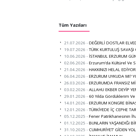
Tüm Yazıları
21.07.2026 -
DEĞERLİ DOSTLAR ELVE
19.07.2026 -
TÜRK KURTULUŞ SAVAŞI
10.06.2026 -
İSTANBUL ERZURUM GÜN
02.06.2026 -
Erzurum’da Kültürel Ve S
21.04.2026 -
HAKKINIZI HELAL EDİYO
06.04.2026 -
ERZURUM UYKUDA MI? Y
26.03.2026 -
ERZURUMDA FRANSIZ Mİ
03.02.2026 -
ALLAHU EKBER DEYİP YE
29.01.2026 -
60 Yılda Gördüklerim Ve
14.01.2026 -
ERZURUM KONGRE BİNAS
12.01.2026 -
TÜRKİYEDE İÇ CEPHE TAR
05.12.2025 -
Fener Patrikhanesinin İha
01.12.2025 -
BUNLARIN YAŞANDIĞI B
31.10.2025 -
CUMHURİYET’ GİDEN YO