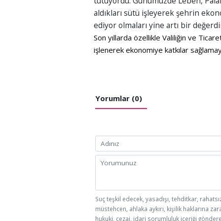
tutuyordu. Günümüzde Leben, Palan
aldıkları sütü işleyerek şehrin e
ediyor olmaları yine artı bir değerdi
Son yıllarda özellikle Valiliğin ve Tica
işlenerek ekonomiye katkılar sağlama
Yorumlar (0)
Suç teşkil edecek, yasadışı, tehditkar, rahatsı
müstehcen, ahlaka aykırı, kişilik haklarına zar
hukuki, cezai, idari sorumluluk içeriği göndere