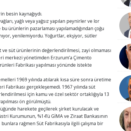
erin besin kaynağıydı.
ağları, yağlı veya yağsız yapılan peynirler ve lor
e bu ürünlerin pazarlaması yapılamadığından çoğu
ıyor, yenilemiyordu. Yoğurtlar, ekşiyor, sütler
 ve süt ürünlerinin değerlendirilmesi, zayi olmaması
ileri merkezi yönetimden Erzurum’a Çimento
Ürünleri Fabrikası yapılması yönünde istekte
melleri 1969 yılında atılarak kısa süre sonra üretime
eri Fabrikası gerçekleşemedi. 1967 yılında süt
rlendirilmesi için kamu ve özel sektör ortaklığıyla 13
 yapılması ön görülmüştü.
ülüğünde harekete geçilerek şirket kurulacak ve
ndüstri Kurumunun, %14’ü GİMA ve Ziraat Bankasının
 bunlara rağmen Süt Fabrikasıyla ilgili çalışma bir