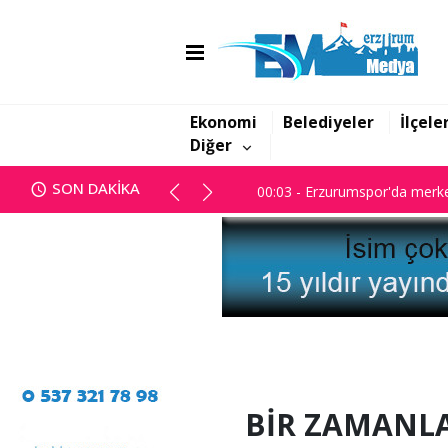
00:03 - Erzurumspor'da merke
Ekonomi
Belediyeler
İlçele
Diğer
00:03 - Erzurumspor'da merke
SON DAKİKA
00:03 - Erzurumspor'da merke
BİR ZAMANLA