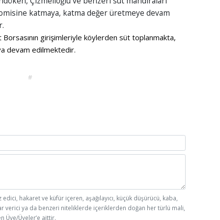
döken, Çizmelioğlu ve benzeri süt mandıraları
konomisine katmaya, katma değer üretmeye devam
r.
ret Borsasının girişimleriyle köylerden süt toplanmakta,
ya devam edilmektedir.
#
z edici, hakaret ve küfür içeren, aşağılayıcı, küçük düşürücü, kaba,
ar verici ya da benzeri niteliklerde içeriklerden doğan her türlü mali,
n Üye/Üyeler’e aittir.