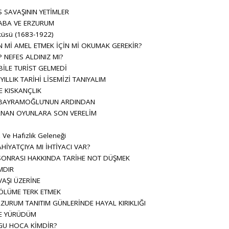
 SAVAŞININ YETİMLER
ABA VE ERZURUM
küsü (1683-1922)
N Mİ AMEL ETMEK İÇİN Mİ OKUMAK GEREKİR?
NEFES ALDINIZ MI?
İLE TURİST GELMEDİ
ILLIK TARİHİ LİSEMİZİ TANIYALIM
E KISKANÇLIK
N BAYRAMOĞLU’NUN ARDINDAN
NAN OYUNLARA SON VERELİM
i
 Ve Hafızlık Geleneği
AHİYATÇIYA MI İHTİYACI VAR?
SONRASI HAKKINDA TARİHE NOT DÜŞMEK
MDIR
AŞI ÜZERİNE
LÜME TERK ETMEK
ZURUM TANITIM GÜNLERİNDE HAYAL KIRIKLIĞI
E YÜRÜDÜM
GU HOCA KİMDİR?