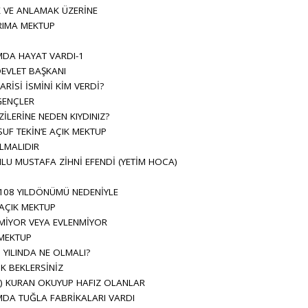
 VE ANLAMAK ÜZERİNE
IMA MEKTUP
DA HAYAT VARDI-1
EVLET BAŞKANI
İSİ İSMİNİ KİM VERDİ?
GENÇLER
ZİLERİNE NEDEN KIYDINIZ?
SUF TEKİN’E AÇIK MEKTUP
LMALIDIR
U MUSTAFA ZİHNİ EFENDİ (YETİM HOCA)
108 YILDÖNÜMÜ NEDENİYLE
 AÇIK MEKTUP
MİYOR VEYA EVLENMİYOR
 MEKTUP
YILINDA NE OLMALI?
K BEKLERSİNİZ
) KURAN OKUYUP HAFIZ OLANLAR
DA TUĞLA FABRİKALARI VARDI