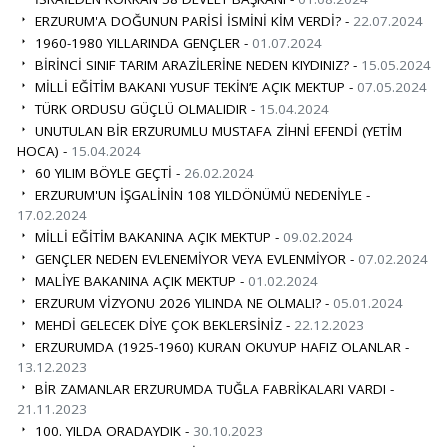
ERZURUM'A DOĞUNUN PARİSİ İSMİNİ KİM VERDİ? -
22.07.2024
1960-1980 YILLARINDA GENÇLER -
01.07.2024
BİRİNCİ SINIF TARIM ARAZİLERİNE NEDEN KIYDINIZ? -
15.05.2024
MİLLİ EĞİTİM BAKANI YUSUF TEKİN’E AÇIK MEKTUP -
07.05.2024
TÜRK ORDUSU GÜÇLÜ OLMALIDIR -
15.04.2024
UNUTULAN BİR ERZURUMLU MUSTAFA ZİHNİ EFENDİ (YETİM
HOCA) -
15.04.2024
60 YILIM BÖYLE GEÇTİ -
26.02.2024
ERZURUM'UN İŞGALİNİN 108 YILDÖNÜMÜ NEDENİYLE -
17.02.2024
MİLLİ EĞİTİM BAKANINA AÇIK MEKTUP -
09.02.2024
GENÇLER NEDEN EVLENEMİYOR VEYA EVLENMİYOR -
07.02.2024
MALİYE BAKANINA AÇIK MEKTUP -
01.02.2024
ERZURUM VİZYONU 2026 YILINDA NE OLMALI? -
05.01.2024
MEHDİ GELECEK DİYE ÇOK BEKLERSİNİZ -
22.12.2023
ERZURUMDA (1925-1960) KURAN OKUYUP HAFIZ OLANLAR -
13.12.2023
BİR ZAMANLAR ERZURUMDA TUĞLA FABRİKALARI VARDI -
21.11.2023
100. YILDA ORADAYDIK -
30.10.2023