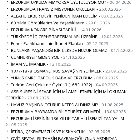
ERZURUM UYKUDA MI? YOKSA UYUTULUYOR MU? -
06.04.2026
ERZURUMDA FRANSIZ MİSYONER OKULLARI -
26.03.2026
ALLAHU EKBER DEYİP YENİDEN İMAN EDELİM -
03.02.2026
60 Yılda Gördüklerim Ve Yaşadıklarım -
29.01.2026
ERZURUM KONGRE BİNASI TARİHİ -
14.01.2026
TÜRKİYEDE İÇ CEPHE TARTIŞMALARI ÜZERİNE -
12.01.2026
Fener Patrikhanesinin İhanet Planları -
05.12.2025
BUNLARIN YAŞANDIĞI BİR ÜLKEDE HUZUR OLMAZ -
01.12.2025
CUMHURİYET’ GİDEN YOL -
31.10.2025
İMAM VE İMAMLIK -
13.10.2025
1877-1878 OSMANLI RUS SAVAŞININ YETİMLER -
23.09.2025
YUNUS EMRE, TAPDUK BABA VE ERZURUM -
08.09.2025
Türkün Geri Çekilme Öyküsü (1683-1922) -
04.09.2025
ASR SURESİNİ SEVAP İÇİN Mİ AMEL ETMEK İÇİN Mİ OKUMAK
GEREKİR? -
20.08.2025
HAVUZ BAŞINDA OTURUP NEFES ALDINIZ MI? -
01.08.2025
ERZURUM'A BAYRAMDA BİLE TURİST GELMEDİ -
13.06.2025
ERZURUM LİSESİNİN 136 YILLIK TARİHİ LİSEMİZİ TANIYALIM -
21.05.2025
İFTİRA, ÇEKEMEMEZLİK VE KISKANÇLIK -
02.05.2025
OVİT SEVDALISI TAHSİN BAYRAMOĞLU’NUN ARDINDAN -