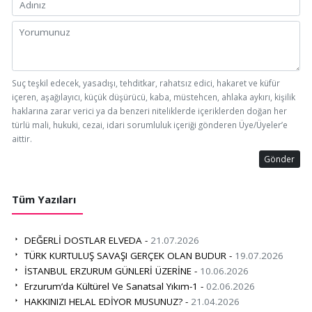
Suç teşkil edecek, yasadışı, tehditkar, rahatsız edici, hakaret ve küfür
içeren, aşağılayıcı, küçük düşürücü, kaba, müstehcen, ahlaka aykırı, kişilik
haklarına zarar verici ya da benzeri niteliklerde içeriklerden doğan her
türlü mali, hukuki, cezai, idari sorumluluk içeriği gönderen Üye/Üyeler’e
aittir.
Gönder
Tüm Yazıları
DEĞERLİ DOSTLAR ELVEDA -
21.07.2026
TÜRK KURTULUŞ SAVAŞI GERÇEK OLAN BUDUR -
19.07.2026
İSTANBUL ERZURUM GÜNLERİ ÜZERİNE -
10.06.2026
Erzurum’da Kültürel Ve Sanatsal Yıkım-1 -
02.06.2026
HAKKINIZI HELAL EDİYOR MUSUNUZ? -
21.04.2026