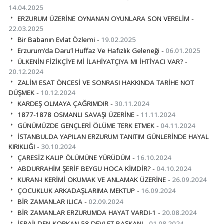
14.04.2025
ERZURUM ÜZERİNE OYNANAN OYUNLARA SON VERELİM -
22.03.2025
Bir Babanın Evlat Özlemi -
19.02.2025
Erzurum’da Daru’l Huffaz Ve Hafızlık Geleneği -
06.01.2025
ÜLKENİN FİZİKÇİYE Mİ İLAHİYATÇIYA MI İHTİYACI VAR? -
20.12.2024
ZALİM ESAT ÖNCESİ VE SONRASI HAKKINDA TARİHE NOT
DÜŞMEK -
10.12.2024
KARDEŞ OLMAYA ÇAĞRIMDIR -
30.11.2024
1877-1878 OSMANLI SAVAŞI ÜZERİNE -
11.11.2024
GÜNÜMÜZDE GENÇLERİ ÖLÜME TERK ETMEK -
04.11.2024
İSTANBULDA YAPILAN ERZURUM TANITIM GÜNLERİNDE HAYAL
KIRIKLIĞI -
30.10.2024
ÇARESİZ KALIP ÖLÜMÜNE YÜRÜDÜM -
16.10.2024
ABDURRAHİM ŞERİF BEYGU HOCA KİMDİR? -
04.10.2024
KURAN-I KERİMİ OKUMAK VE ANLAMAK ÜZERİNE -
26.09.2024
ÇOCUKLUK ARKADAŞLARIMA MEKTUP -
16.09.2024
BİR ZAMANLAR ILICA -
02.09.2024
BİR ZAMANLAR ERZURUMDA HAYAT VARDI-1 -
20.08.2024
İSRAİLDEN KORKAN 58 DEVLET BAŞKANI -
01.08.2024