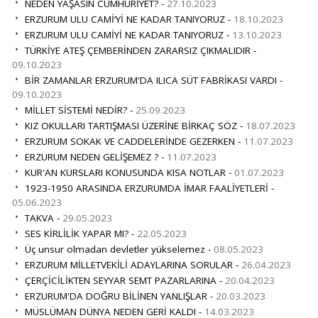
NEDEN YAŞASIN CUMHURİYET? -
27.10.2023
ERZURUM ULU CAMİ’Yİ NE KADAR TANIYORUZ -
18.10.2023
ERZURUM ULU CAMİYİ NE KADAR TANIYORUZ -
13.10.2023
TÜRKİYE ATEŞ ÇEMBERİNDEN ZARARSIZ ÇIKMALIDIR -
09.10.2023
BİR ZAMANLAR ERZURUM'DA ILICA SÜT FABRİKASI VARDI -
09.10.2023
MİLLET SİSTEMİ NEDİR? -
25.09.2023
KIZ OKULLARI TARTIŞMASI ÜZERİNE BİRKAÇ SÖZ -
18.07.2023
ERZURUM SOKAK VE CADDELERİNDE GEZERKEN -
11.07.2023
ERZURUM NEDEN GELİŞEMEZ ? -
11.07.2023
KUR'AN KURSLARI KONUSUNDA KISA NOTLAR -
01.07.2023
1923-1950 ARASINDA ERZURUMDA İMAR FAALİYETLERİ -
05.06.2023
TAKVA -
29.05.2023
SES KİRLİLİK YAPAR MI? -
22.05.2023
Üç unsur olmadan devletler yükselemez -
08.05.2023
ERZURUM MİLLETVEKİLİ ADAYLARINA SORULAR -
26.04.2023
ÇERÇİCİLİKTEN SEYYAR SEMT PAZARLARINA -
20.04.2023
ERZURUM'DA DOĞRU BİLİNEN YANLIŞLAR -
20.03.2023
MÜSLÜMAN DÜNYA NEDEN GERİ KALDI -
14.03.2023