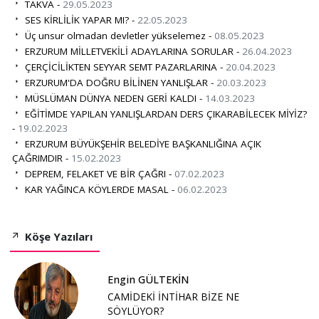
TAKVA -
29.05.2023
SES KİRLİLİK YAPAR MI? -
22.05.2023
Üç unsur olmadan devletler yükselemez -
08.05.2023
ERZURUM MİLLETVEKİLİ ADAYLARINA SORULAR -
26.04.2023
ÇERÇİCİLİKTEN SEYYAR SEMT PAZARLARINA -
20.04.2023
ERZURUM'DA DOĞRU BİLİNEN YANLIŞLAR -
20.03.2023
MÜSLÜMAN DÜNYA NEDEN GERİ KALDI -
14.03.2023
EĞİTİMDE YAPILAN YANLIŞLARDAN DERS ÇIKARABİLECEK MİYİZ?
-
19.02.2023
ERZURUM BÜYÜKŞEHİR BELEDİYE BAŞKANLIĞINA AÇIK
ÇAĞRIMDIR -
15.02.2023
DEPREM, FELAKET VE BİR ÇAĞRI -
07.02.2023
KAR YAĞINCA KÖYLERDE MASAL -
06.02.2023
Köşe Yazıları
Engin GÜLTEKİN
CAMİDEKİ İNTİHAR BİZE NE
SÖYLÜYOR?