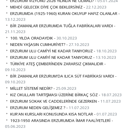
ERZURUM VİZYONU 2026 YILINDA NE OLMALI? -
05.01.2024
MEHDİ GELECEK DİYE ÇOK BEKLERSİNİZ -
22.12.2023
ERZURUMDA (1925-1960) KURAN OKUYUP HAFIZ OLANLAR -
13.12.2023
BİR ZAMANLAR ERZURUMDA TUĞLA FABRİKALARI VARDI -
21.11.2023
100. YILDA ORADAYDIK -
30.10.2023
NEDEN YAŞASIN CUMHURİYET? -
27.10.2023
ERZURUM ULU CAMİ’Yİ NE KADAR TANIYORUZ -
18.10.2023
ERZURUM ULU CAMİYİ NE KADAR TANIYORUZ -
13.10.2023
TÜRKİYE ATEŞ ÇEMBERİNDEN ZARARSIZ ÇIKMALIDIR -
09.10.2023
BİR ZAMANLAR ERZURUM'DA ILICA SÜT FABRİKASI VARDI -
09.10.2023
MİLLET SİSTEMİ NEDİR? -
25.09.2023
KIZ OKULLARI TARTIŞMASI ÜZERİNE BİRKAÇ SÖZ -
18.07.2023
ERZURUM SOKAK VE CADDELERİNDE GEZERKEN -
11.07.2023
ERZURUM NEDEN GELİŞEMEZ ? -
11.07.2023
KUR'AN KURSLARI KONUSUNDA KISA NOTLAR -
01.07.2023
1923-1950 ARASINDA ERZURUMDA İMAR FAALİYETLERİ -
05.06.2023