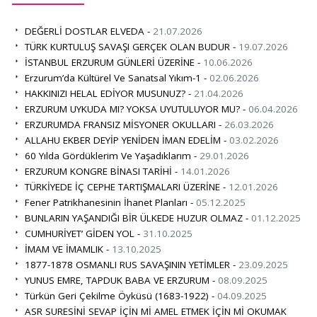
DEĞERLİ DOSTLAR ELVEDA -
21.07.2026
TÜRK KURTULUŞ SAVAŞI GERÇEK OLAN BUDUR -
19.07.2026
İSTANBUL ERZURUM GÜNLERİ ÜZERİNE -
10.06.2026
Erzurum’da Kültürel Ve Sanatsal Yıkım-1 -
02.06.2026
HAKKINIZI HELAL EDİYOR MUSUNUZ? -
21.04.2026
ERZURUM UYKUDA MI? YOKSA UYUTULUYOR MU? -
06.04.2026
ERZURUMDA FRANSIZ MİSYONER OKULLARI -
26.03.2026
ALLAHU EKBER DEYİP YENİDEN İMAN EDELİM -
03.02.2026
60 Yılda Gördüklerim Ve Yaşadıklarım -
29.01.2026
ERZURUM KONGRE BİNASI TARİHİ -
14.01.2026
TÜRKİYEDE İÇ CEPHE TARTIŞMALARI ÜZERİNE -
12.01.2026
Fener Patrikhanesinin İhanet Planları -
05.12.2025
BUNLARIN YAŞANDIĞI BİR ÜLKEDE HUZUR OLMAZ -
01.12.2025
CUMHURİYET’ GİDEN YOL -
31.10.2025
İMAM VE İMAMLIK -
13.10.2025
1877-1878 OSMANLI RUS SAVAŞININ YETİMLER -
23.09.2025
YUNUS EMRE, TAPDUK BABA VE ERZURUM -
08.09.2025
Türkün Geri Çekilme Öyküsü (1683-1922) -
04.09.2025
ASR SURESİNİ SEVAP İÇİN Mİ AMEL ETMEK İÇİN Mİ OKUMAK