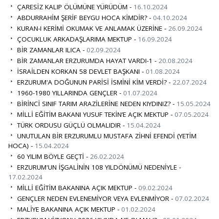
ÇARESİZ KALIP ÖLÜMÜNE YÜRÜDÜM -
16.10.2024
ABDURRAHİM ŞERİF BEYGU HOCA KİMDİR? -
04.10.2024
KURAN-I KERİMİ OKUMAK VE ANLAMAK ÜZERİNE -
26.09.2024
ÇOCUKLUK ARKADAŞLARIMA MEKTUP -
16.09.2024
BİR ZAMANLAR ILICA -
02.09.2024
BİR ZAMANLAR ERZURUMDA HAYAT VARDI-1 -
20.08.2024
İSRAİLDEN KORKAN 58 DEVLET BAŞKANI -
01.08.2024
ERZURUM'A DOĞUNUN PARİSİ İSMİNİ KİM VERDİ? -
22.07.2024
1960-1980 YILLARINDA GENÇLER -
01.07.2024
BİRİNCİ SINIF TARIM ARAZİLERİNE NEDEN KIYDINIZ? -
15.05.2024
MİLLİ EĞİTİM BAKANI YUSUF TEKİN’E AÇIK MEKTUP -
07.05.2024
TÜRK ORDUSU GÜÇLÜ OLMALIDIR -
15.04.2024
UNUTULAN BİR ERZURUMLU MUSTAFA ZİHNİ EFENDİ (YETİM
HOCA) -
15.04.2024
60 YILIM BÖYLE GEÇTİ -
26.02.2024
ERZURUM'UN İŞGALİNİN 108 YILDÖNÜMÜ NEDENİYLE -
17.02.2024
MİLLİ EĞİTİM BAKANINA AÇIK MEKTUP -
09.02.2024
GENÇLER NEDEN EVLENEMİYOR VEYA EVLENMİYOR -
07.02.2024
MALİYE BAKANINA AÇIK MEKTUP -
01.02.2024