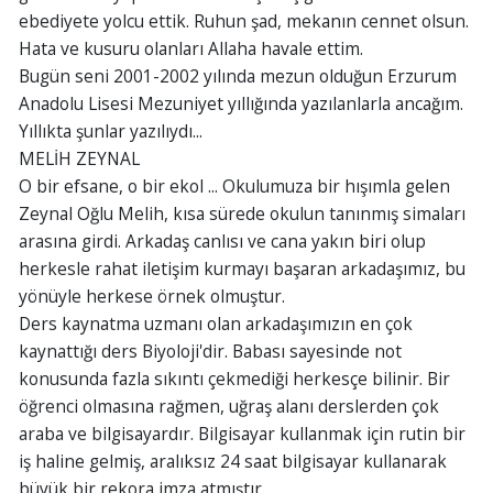
ebediyete yolcu ettik. Ruhun şad, mekanın cennet olsun.
Hata ve kusuru olanları Allaha havale ettim.
Bugün seni 2001-2002 yılında mezun olduğun Erzurum
Anadolu Lisesi Mezuniyet yıllığında yazılanlarla ancağım.
Yıllıkta şunlar yazılıydı...
MELİH ZEYNAL
O bir efsane, o bir ekol ... Okulumuza bir hışımla gelen
Zeynal Oğlu Melih, kısa sürede okulun tanınmış simaları
arasına girdi. Arkadaş canlısı ve cana yakın biri olup
herkesle rahat iletişim kurmayı başaran arkadaşımız, bu
yönüyle herkese örnek olmuştur.
Ders kaynatma uzmanı olan arkadaşımızın en çok
kaynattığı ders Biyoloji'dir. Babası sayesinde not
konusunda fazla sıkıntı çekmediği herkesçe bilinir. Bir
öğrenci olmasına rağmen, uğraş alanı derslerden çok
araba ve bilgisayardır. Bilgisayar kullanmak için rutin bir
iş haline gelmiş, aralıksız 24 saat bilgisayar kullanarak
büyük bir rekora imza atmıştır.