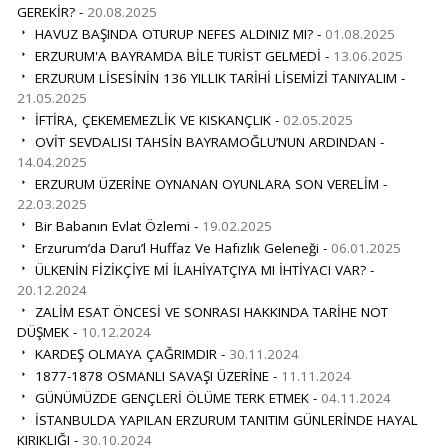
GEREKİR? -
20.08.2025
HAVUZ BAŞINDA OTURUP NEFES ALDINIZ MI? -
01.08.2025
ERZURUM'A BAYRAMDA BİLE TURİST GELMEDİ -
13.06.2025
ERZURUM LİSESİNİN 136 YILLIK TARİHİ LİSEMİZİ TANIYALIM -
21.05.2025
İFTİRA, ÇEKEMEMEZLİK VE KISKANÇLIK -
02.05.2025
OVİT SEVDALISI TAHSİN BAYRAMOĞLU’NUN ARDINDAN -
14.04.2025
ERZURUM ÜZERİNE OYNANAN OYUNLARA SON VERELİM -
22.03.2025
Bir Babanın Evlat Özlemi -
19.02.2025
Erzurum’da Daru’l Huffaz Ve Hafızlık Geleneği -
06.01.2025
ÜLKENİN FİZİKÇİYE Mİ İLAHİYATÇIYA MI İHTİYACI VAR? -
20.12.2024
ZALİM ESAT ÖNCESİ VE SONRASI HAKKINDA TARİHE NOT
DÜŞMEK -
10.12.2024
KARDEŞ OLMAYA ÇAĞRIMDIR -
30.11.2024
1877-1878 OSMANLI SAVAŞI ÜZERİNE -
11.11.2024
GÜNÜMÜZDE GENÇLERİ ÖLÜME TERK ETMEK -
04.11.2024
İSTANBULDA YAPILAN ERZURUM TANITIM GÜNLERİNDE HAYAL
KIRIKLIĞI -
30.10.2024