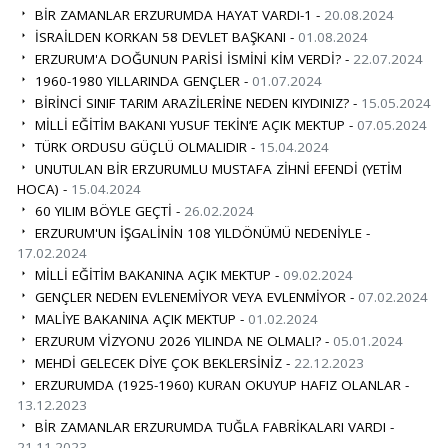
BİR ZAMANLAR ERZURUMDA HAYAT VARDI-1 -
20.08.2024
İSRAİLDEN KORKAN 58 DEVLET BAŞKANI -
01.08.2024
ERZURUM'A DOĞUNUN PARİSİ İSMİNİ KİM VERDİ? -
22.07.2024
1960-1980 YILLARINDA GENÇLER -
01.07.2024
BİRİNCİ SINIF TARIM ARAZİLERİNE NEDEN KIYDINIZ? -
15.05.2024
MİLLİ EĞİTİM BAKANI YUSUF TEKİN’E AÇIK MEKTUP -
07.05.2024
TÜRK ORDUSU GÜÇLÜ OLMALIDIR -
15.04.2024
UNUTULAN BİR ERZURUMLU MUSTAFA ZİHNİ EFENDİ (YETİM
HOCA) -
15.04.2024
60 YILIM BÖYLE GEÇTİ -
26.02.2024
ERZURUM'UN İŞGALİNİN 108 YILDÖNÜMÜ NEDENİYLE -
17.02.2024
MİLLİ EĞİTİM BAKANINA AÇIK MEKTUP -
09.02.2024
GENÇLER NEDEN EVLENEMİYOR VEYA EVLENMİYOR -
07.02.2024
MALİYE BAKANINA AÇIK MEKTUP -
01.02.2024
ERZURUM VİZYONU 2026 YILINDA NE OLMALI? -
05.01.2024
MEHDİ GELECEK DİYE ÇOK BEKLERSİNİZ -
22.12.2023
ERZURUMDA (1925-1960) KURAN OKUYUP HAFIZ OLANLAR -
13.12.2023
BİR ZAMANLAR ERZURUMDA TUĞLA FABRİKALARI VARDI -
21.11.2023