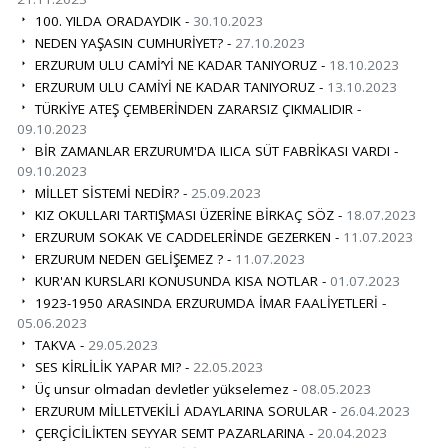
100. YILDA ORADAYDIK -
30.10.2023
NEDEN YAŞASIN CUMHURİYET? -
27.10.2023
ERZURUM ULU CAMİ’Yİ NE KADAR TANIYORUZ -
18.10.2023
ERZURUM ULU CAMİYİ NE KADAR TANIYORUZ -
13.10.2023
TÜRKİYE ATEŞ ÇEMBERİNDEN ZARARSIZ ÇIKMALIDIR -
09.10.2023
BİR ZAMANLAR ERZURUM'DA ILICA SÜT FABRİKASI VARDI -
09.10.2023
MİLLET SİSTEMİ NEDİR? -
25.09.2023
KIZ OKULLARI TARTIŞMASI ÜZERİNE BİRKAÇ SÖZ -
18.07.2023
ERZURUM SOKAK VE CADDELERİNDE GEZERKEN -
11.07.2023
ERZURUM NEDEN GELİŞEMEZ ? -
11.07.2023
KUR'AN KURSLARI KONUSUNDA KISA NOTLAR -
01.07.2023
1923-1950 ARASINDA ERZURUMDA İMAR FAALİYETLERİ -
05.06.2023
TAKVA -
29.05.2023
SES KİRLİLİK YAPAR MI? -
22.05.2023
Üç unsur olmadan devletler yükselemez -
08.05.2023
ERZURUM MİLLETVEKİLİ ADAYLARINA SORULAR -
26.04.2023
ÇERÇİCİLİKTEN SEYYAR SEMT PAZARLARINA -
20.04.2023