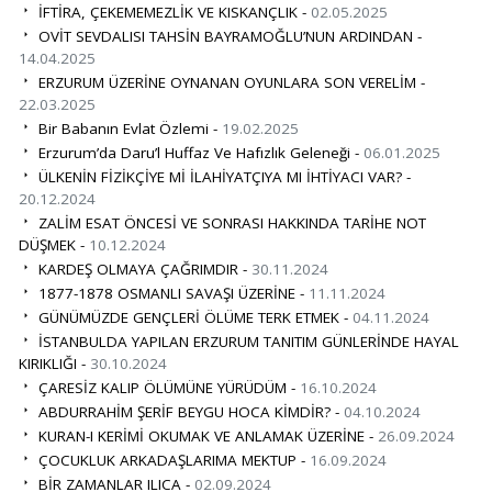
İFTİRA, ÇEKEMEMEZLİK VE KISKANÇLIK -
02.05.2025
OVİT SEVDALISI TAHSİN BAYRAMOĞLU’NUN ARDINDAN -
14.04.2025
ERZURUM ÜZERİNE OYNANAN OYUNLARA SON VERELİM -
22.03.2025
Bir Babanın Evlat Özlemi -
19.02.2025
Erzurum’da Daru’l Huffaz Ve Hafızlık Geleneği -
06.01.2025
ÜLKENİN FİZİKÇİYE Mİ İLAHİYATÇIYA MI İHTİYACI VAR? -
20.12.2024
ZALİM ESAT ÖNCESİ VE SONRASI HAKKINDA TARİHE NOT
DÜŞMEK -
10.12.2024
KARDEŞ OLMAYA ÇAĞRIMDIR -
30.11.2024
1877-1878 OSMANLI SAVAŞI ÜZERİNE -
11.11.2024
GÜNÜMÜZDE GENÇLERİ ÖLÜME TERK ETMEK -
04.11.2024
İSTANBULDA YAPILAN ERZURUM TANITIM GÜNLERİNDE HAYAL
KIRIKLIĞI -
30.10.2024
ÇARESİZ KALIP ÖLÜMÜNE YÜRÜDÜM -
16.10.2024
ABDURRAHİM ŞERİF BEYGU HOCA KİMDİR? -
04.10.2024
KURAN-I KERİMİ OKUMAK VE ANLAMAK ÜZERİNE -
26.09.2024
ÇOCUKLUK ARKADAŞLARIMA MEKTUP -
16.09.2024
BİR ZAMANLAR ILICA -
02.09.2024