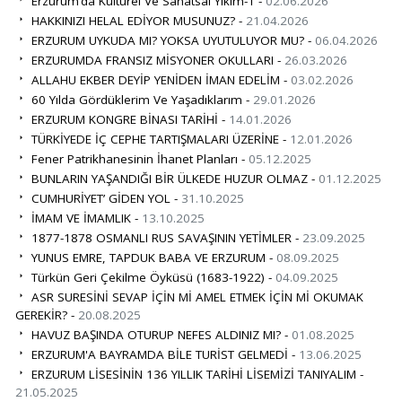
Erzurum’da Kültürel Ve Sanatsal Yıkım-1 -
02.06.2026
HAKKINIZI HELAL EDİYOR MUSUNUZ? -
21.04.2026
ERZURUM UYKUDA MI? YOKSA UYUTULUYOR MU? -
06.04.2026
ERZURUMDA FRANSIZ MİSYONER OKULLARI -
26.03.2026
ALLAHU EKBER DEYİP YENİDEN İMAN EDELİM -
03.02.2026
60 Yılda Gördüklerim Ve Yaşadıklarım -
29.01.2026
ERZURUM KONGRE BİNASI TARİHİ -
14.01.2026
TÜRKİYEDE İÇ CEPHE TARTIŞMALARI ÜZERİNE -
12.01.2026
Fener Patrikhanesinin İhanet Planları -
05.12.2025
BUNLARIN YAŞANDIĞI BİR ÜLKEDE HUZUR OLMAZ -
01.12.2025
CUMHURİYET’ GİDEN YOL -
31.10.2025
İMAM VE İMAMLIK -
13.10.2025
1877-1878 OSMANLI RUS SAVAŞININ YETİMLER -
23.09.2025
YUNUS EMRE, TAPDUK BABA VE ERZURUM -
08.09.2025
Türkün Geri Çekilme Öyküsü (1683-1922) -
04.09.2025
ASR SURESİNİ SEVAP İÇİN Mİ AMEL ETMEK İÇİN Mİ OKUMAK
GEREKİR? -
20.08.2025
HAVUZ BAŞINDA OTURUP NEFES ALDINIZ MI? -
01.08.2025
ERZURUM'A BAYRAMDA BİLE TURİST GELMEDİ -
13.06.2025
ERZURUM LİSESİNİN 136 YILLIK TARİHİ LİSEMİZİ TANIYALIM -
21.05.2025