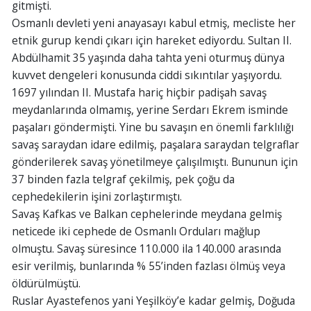
gitmişti.
Osmanlı devleti yeni anayasayı kabul etmiş, mecliste her
etnik gurup kendi çıkarı için hareket ediyordu. Sultan II.
Abdülhamit 35 yaşında daha tahta yeni oturmuş dünya
kuvvet dengeleri konusunda ciddi sıkıntılar yaşıyordu.
1697 yılından II. Mustafa hariç hiçbir padişah savaş
meydanlarında olmamış, yerine Serdarı Ekrem isminde
paşaları göndermişti. Yine bu savaşın en önemli farklılığı
savaş saraydan idare edilmiş, paşalara saraydan telgraflar
gönderilerek savaş yönetilmeye çalışılmıştı. Bununun için
37 binden fazla telgraf çekilmiş, pek çoğu da
cephedekilerin işini zorlaştırmıştı.
Savaş Kafkas ve Balkan cephelerinde meydana gelmiş
neticede iki cephede de Osmanlı Orduları mağlup
olmuştu. Savaş süresince 110.000 ila 140.000 arasında
esir verilmiş, bunlarında % 55’inden fazlası ölmüş veya
öldürülmüştü.
Ruslar Ayastefenos yani Yeşilköy’e kadar gelmiş, Doğuda