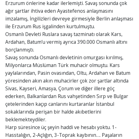
Erzurum önlerine kadar ilerlemişti. Savaş sonunda çok
ağır şartlar ihtiva eden Ayastefenos anlaşmasını
imzalamış, İngilizleri devreye girmesiyle Berlin anlaşması
ile Erzurum Rus işgalinden kurtulmuştu.
Osmanlı Devleti Ruslara savaş tazminatı olarak Kars,
Ardahan, Batum’u vermiş ayrıca 390.000 Osmanlı altını
borçlanmıştı.
Savaş sonunda Osmanlı devletinin omurgası kırılmış,
Milyonlarca Müslüman Türk muhacir olmuştu. Kars
yaylalarından, Pasin ovasından, Oltu, Ardahan ve Batum
yöresinden akın akın muhacirler çok zor şartlar altında
Sivas, Kayseri, Amasya, Çorum ve diğer illere göç
ederken, Balkanlardan Rus vahşetinden Sırp ve Bulgar
çetelerinden kaçıp canlarını kurtaranlar İstanbul
sokaklarında perişan bir halde akıbetlerini
beklemekteydiler.
Harp süresince üç şeyin haddi ve hesabı yoktu. 1-
Hasstalığın, 2-Açlığın, 3-Toprak kaybının…. Paşaların