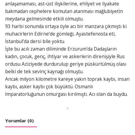
anlaşamaması, ast-üst ilişkilerine, ehliyet ve liyakate
bakmadan cephelere komutan atanması mağlubiyetin
meydana gelmesinde etkili olmuştu.
93 harbi sonunda ortaya öyle acı bir manzara çıkmıştı ki
muhacirlerin Edirne’de gömleği, Ayastefenosta eti,
İstanbul’da dersi bile yoktu.
İşte bu acılı zaman diliminde Erzurum’da Dadaşların
kadın, çocuk, genç, ihtiyar ve askerlerin direnişiyle Rus
ordusu Aziziyede durdurulup geriye püskürtülmüş olası
belki de tek sevinç kaynağı olmuştu.
Ancak milyon kilometre kareye yakın toprak kaybı, insan
kaybı, asker kaybı çok büyüktü. Osmanlı
İmparatorluğunun omurgası kırılmıştı. Acı olan da buydu.
#
Yorumlar (0)