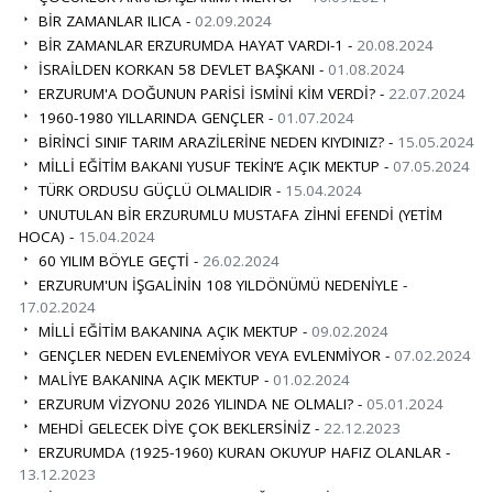
BİR ZAMANLAR ILICA -
02.09.2024
BİR ZAMANLAR ERZURUMDA HAYAT VARDI-1 -
20.08.2024
İSRAİLDEN KORKAN 58 DEVLET BAŞKANI -
01.08.2024
ERZURUM'A DOĞUNUN PARİSİ İSMİNİ KİM VERDİ? -
22.07.2024
1960-1980 YILLARINDA GENÇLER -
01.07.2024
BİRİNCİ SINIF TARIM ARAZİLERİNE NEDEN KIYDINIZ? -
15.05.2024
MİLLİ EĞİTİM BAKANI YUSUF TEKİN’E AÇIK MEKTUP -
07.05.2024
TÜRK ORDUSU GÜÇLÜ OLMALIDIR -
15.04.2024
UNUTULAN BİR ERZURUMLU MUSTAFA ZİHNİ EFENDİ (YETİM
HOCA) -
15.04.2024
60 YILIM BÖYLE GEÇTİ -
26.02.2024
ERZURUM'UN İŞGALİNİN 108 YILDÖNÜMÜ NEDENİYLE -
17.02.2024
MİLLİ EĞİTİM BAKANINA AÇIK MEKTUP -
09.02.2024
GENÇLER NEDEN EVLENEMİYOR VEYA EVLENMİYOR -
07.02.2024
MALİYE BAKANINA AÇIK MEKTUP -
01.02.2024
ERZURUM VİZYONU 2026 YILINDA NE OLMALI? -
05.01.2024
MEHDİ GELECEK DİYE ÇOK BEKLERSİNİZ -
22.12.2023
ERZURUMDA (1925-1960) KURAN OKUYUP HAFIZ OLANLAR -
13.12.2023