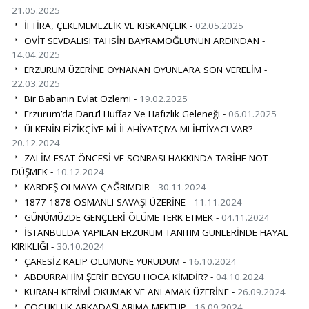
21.05.2025
İFTİRA, ÇEKEMEMEZLİK VE KISKANÇLIK -
02.05.2025
OVİT SEVDALISI TAHSİN BAYRAMOĞLU’NUN ARDINDAN -
14.04.2025
ERZURUM ÜZERİNE OYNANAN OYUNLARA SON VERELİM -
22.03.2025
Bir Babanın Evlat Özlemi -
19.02.2025
Erzurum’da Daru’l Huffaz Ve Hafızlık Geleneği -
06.01.2025
ÜLKENİN FİZİKÇİYE Mİ İLAHİYATÇIYA MI İHTİYACI VAR? -
20.12.2024
ZALİM ESAT ÖNCESİ VE SONRASI HAKKINDA TARİHE NOT
DÜŞMEK -
10.12.2024
KARDEŞ OLMAYA ÇAĞRIMDIR -
30.11.2024
1877-1878 OSMANLI SAVAŞI ÜZERİNE -
11.11.2024
GÜNÜMÜZDE GENÇLERİ ÖLÜME TERK ETMEK -
04.11.2024
İSTANBULDA YAPILAN ERZURUM TANITIM GÜNLERİNDE HAYAL
KIRIKLIĞI -
30.10.2024
ÇARESİZ KALIP ÖLÜMÜNE YÜRÜDÜM -
16.10.2024
ABDURRAHİM ŞERİF BEYGU HOCA KİMDİR? -
04.10.2024
KURAN-I KERİMİ OKUMAK VE ANLAMAK ÜZERİNE -
26.09.2024
ÇOCUKLUK ARKADAŞLARIMA MEKTUP -
16.09.2024