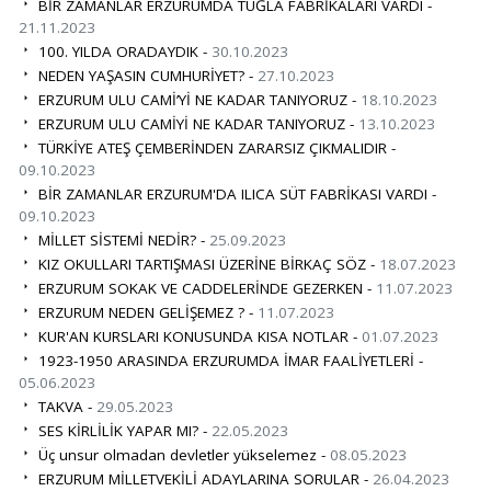
BİR ZAMANLAR ERZURUMDA TUĞLA FABRİKALARI VARDI -
21.11.2023
100. YILDA ORADAYDIK -
30.10.2023
NEDEN YAŞASIN CUMHURİYET? -
27.10.2023
ERZURUM ULU CAMİ’Yİ NE KADAR TANIYORUZ -
18.10.2023
ERZURUM ULU CAMİYİ NE KADAR TANIYORUZ -
13.10.2023
TÜRKİYE ATEŞ ÇEMBERİNDEN ZARARSIZ ÇIKMALIDIR -
09.10.2023
BİR ZAMANLAR ERZURUM'DA ILICA SÜT FABRİKASI VARDI -
09.10.2023
MİLLET SİSTEMİ NEDİR? -
25.09.2023
KIZ OKULLARI TARTIŞMASI ÜZERİNE BİRKAÇ SÖZ -
18.07.2023
ERZURUM SOKAK VE CADDELERİNDE GEZERKEN -
11.07.2023
ERZURUM NEDEN GELİŞEMEZ ? -
11.07.2023
KUR'AN KURSLARI KONUSUNDA KISA NOTLAR -
01.07.2023
1923-1950 ARASINDA ERZURUMDA İMAR FAALİYETLERİ -
05.06.2023
TAKVA -
29.05.2023
SES KİRLİLİK YAPAR MI? -
22.05.2023
Üç unsur olmadan devletler yükselemez -
08.05.2023
ERZURUM MİLLETVEKİLİ ADAYLARINA SORULAR -
26.04.2023