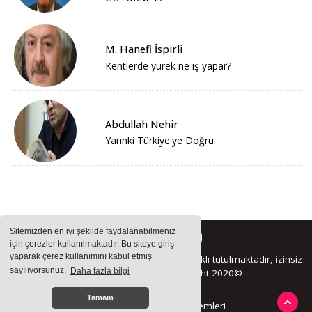
M. Hanefi İspirli
Kentlerde yürek ne iş yapar?
Abdullah Nehir
Yarınki Türkiye'ye Doğru
Sitemizden en iyi şekilde faydalanabilmeniz
için çerezler kullanılmaktadır. Bu siteye giriş
yaparak çerez kullanımını kabul etmiş
Sitemizde bulunan içeriklerin tüm hakları saklı tutulmaktadır, izinsiz
sayılıyorsunuz.
Daha fazla bilgi
içerikler kullanılamaz. Copyright 2020©
Tamam
Haber Yazılımı:
Haber Sistemleri