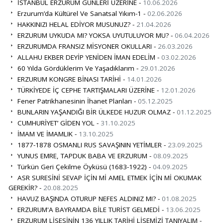
İSTANBUL ERZURUM GÜNLERİ ÜZERİNE -
10.06.2026
Erzurum’da Kültürel Ve Sanatsal Yıkım-1 -
02.06.2026
HAKKINIZI HELAL EDİYOR MUSUNUZ? -
21.04.2026
ERZURUM UYKUDA MI? YOKSA UYUTULUYOR MU? -
06.04.2026
ERZURUMDA FRANSIZ MİSYONER OKULLARI -
26.03.2026
ALLAHU EKBER DEYİP YENİDEN İMAN EDELİM -
03.02.2026
60 Yılda Gördüklerim Ve Yaşadıklarım -
29.01.2026
ERZURUM KONGRE BİNASI TARİHİ -
14.01.2026
TÜRKİYEDE İÇ CEPHE TARTIŞMALARI ÜZERİNE -
12.01.2026
Fener Patrikhanesinin İhanet Planları -
05.12.2025
BUNLARIN YAŞANDIĞI BİR ÜLKEDE HUZUR OLMAZ -
01.12.2025
CUMHURİYET’ GİDEN YOL -
31.10.2025
İMAM VE İMAMLIK -
13.10.2025
1877-1878 OSMANLI RUS SAVAŞININ YETİMLER -
23.09.2025
YUNUS EMRE, TAPDUK BABA VE ERZURUM -
08.09.2025
Türkün Geri Çekilme Öyküsü (1683-1922) -
04.09.2025
ASR SURESİNİ SEVAP İÇİN Mİ AMEL ETMEK İÇİN Mİ OKUMAK
GEREKİR? -
20.08.2025
HAVUZ BAŞINDA OTURUP NEFES ALDINIZ MI? -
01.08.2025
ERZURUM'A BAYRAMDA BİLE TURİST GELMEDİ -
13.06.2025
ERZURUM LİSESİNİN 136 YILLIK TARİHİ LİSEMİZİ TANIYALIM -