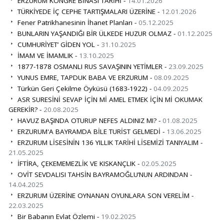
ERZURUM KONGRE BİNASI TARİHİ -
14.01.2026
TÜRKİYEDE İÇ CEPHE TARTIŞMALARI ÜZERİNE -
12.01.2026
Fener Patrikhanesinin İhanet Planları -
05.12.2025
BUNLARIN YAŞANDIĞI BİR ÜLKEDE HUZUR OLMAZ -
01.12.2025
CUMHURİYET’ GİDEN YOL -
31.10.2025
İMAM VE İMAMLIK -
13.10.2025
1877-1878 OSMANLI RUS SAVAŞININ YETİMLER -
23.09.2025
YUNUS EMRE, TAPDUK BABA VE ERZURUM -
08.09.2025
Türkün Geri Çekilme Öyküsü (1683-1922) -
04.09.2025
ASR SURESİNİ SEVAP İÇİN Mİ AMEL ETMEK İÇİN Mİ OKUMAK
GEREKİR? -
20.08.2025
HAVUZ BAŞINDA OTURUP NEFES ALDINIZ MI? -
01.08.2025
ERZURUM'A BAYRAMDA BİLE TURİST GELMEDİ -
13.06.2025
ERZURUM LİSESİNİN 136 YILLIK TARİHİ LİSEMİZİ TANIYALIM -
21.05.2025
İFTİRA, ÇEKEMEMEZLİK VE KISKANÇLIK -
02.05.2025
OVİT SEVDALISI TAHSİN BAYRAMOĞLU’NUN ARDINDAN -
14.04.2025
ERZURUM ÜZERİNE OYNANAN OYUNLARA SON VERELİM -
22.03.2025
Bir Babanın Evlat Özlemi -
19.02.2025