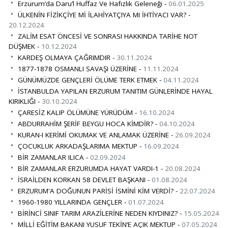
Erzurum’da Daru’l Huffaz Ve Hafızlık Geleneği -
06.01.2025
ÜLKENİN FİZİKÇİYE Mİ İLAHİYATÇIYA MI İHTİYACI VAR? -
20.12.2024
ZALİM ESAT ÖNCESİ VE SONRASI HAKKINDA TARİHE NOT
DÜŞMEK -
10.12.2024
KARDEŞ OLMAYA ÇAĞRIMDIR -
30.11.2024
1877-1878 OSMANLI SAVAŞI ÜZERİNE -
11.11.2024
GÜNÜMÜZDE GENÇLERİ ÖLÜME TERK ETMEK -
04.11.2024
İSTANBULDA YAPILAN ERZURUM TANITIM GÜNLERİNDE HAYAL
KIRIKLIĞI -
30.10.2024
ÇARESİZ KALIP ÖLÜMÜNE YÜRÜDÜM -
16.10.2024
ABDURRAHİM ŞERİF BEYGU HOCA KİMDİR? -
04.10.2024
KURAN-I KERİMİ OKUMAK VE ANLAMAK ÜZERİNE -
26.09.2024
ÇOCUKLUK ARKADAŞLARIMA MEKTUP -
16.09.2024
BİR ZAMANLAR ILICA -
02.09.2024
BİR ZAMANLAR ERZURUMDA HAYAT VARDI-1 -
20.08.2024
İSRAİLDEN KORKAN 58 DEVLET BAŞKANI -
01.08.2024
ERZURUM'A DOĞUNUN PARİSİ İSMİNİ KİM VERDİ? -
22.07.2024
1960-1980 YILLARINDA GENÇLER -
01.07.2024
BİRİNCİ SINIF TARIM ARAZİLERİNE NEDEN KIYDINIZ? -
15.05.2024
MİLLİ EĞİTİM BAKANI YUSUF TEKİN’E AÇIK MEKTUP -
07.05.2024