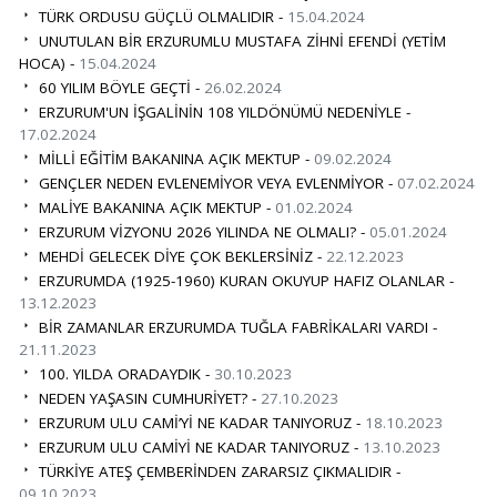
TÜRK ORDUSU GÜÇLÜ OLMALIDIR -
15.04.2024
UNUTULAN BİR ERZURUMLU MUSTAFA ZİHNİ EFENDİ (YETİM
HOCA) -
15.04.2024
60 YILIM BÖYLE GEÇTİ -
26.02.2024
ERZURUM'UN İŞGALİNİN 108 YILDÖNÜMÜ NEDENİYLE -
17.02.2024
MİLLİ EĞİTİM BAKANINA AÇIK MEKTUP -
09.02.2024
GENÇLER NEDEN EVLENEMİYOR VEYA EVLENMİYOR -
07.02.2024
MALİYE BAKANINA AÇIK MEKTUP -
01.02.2024
ERZURUM VİZYONU 2026 YILINDA NE OLMALI? -
05.01.2024
MEHDİ GELECEK DİYE ÇOK BEKLERSİNİZ -
22.12.2023
ERZURUMDA (1925-1960) KURAN OKUYUP HAFIZ OLANLAR -
13.12.2023
BİR ZAMANLAR ERZURUMDA TUĞLA FABRİKALARI VARDI -
21.11.2023
100. YILDA ORADAYDIK -
30.10.2023
NEDEN YAŞASIN CUMHURİYET? -
27.10.2023
ERZURUM ULU CAMİ’Yİ NE KADAR TANIYORUZ -
18.10.2023
ERZURUM ULU CAMİYİ NE KADAR TANIYORUZ -
13.10.2023
TÜRKİYE ATEŞ ÇEMBERİNDEN ZARARSIZ ÇIKMALIDIR -
09.10.2023