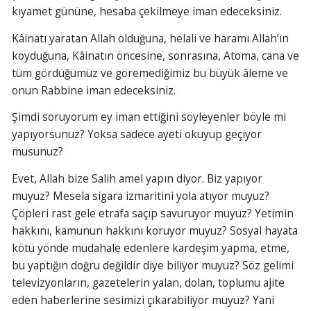
kıyamet gününe, hesaba çekilmeye iman edeceksiniz.
Kâinatı yaratan Allah olduğuna, helali ve haramı Allah’ın
koyduğuna, Kâinatın öncesine, sonrasına, Atoma, cana ve
tüm gördüğümüz ve göremediğimiz bu büyük âleme ve
onun Rabbine iman edeceksiniz.
Şimdi soruyorum ey iman ettiğini söyleyenler böyle mi
yapıyorsunuz? Yoksa sadece ayeti okuyup geçiyor
musunuz?
Evet, Allah bize Salih amel yapın diyor. Biz yapıyor
muyuz? Mesela sigara izmaritini yola atıyor muyuz?
Çöpleri rast gele etrafa saçıp savuruyor muyuz? Yetimin
hakkını, kamunun hakkını koruyor muyuz? Sosyal hayata
kötü yönde müdahale edenlere kardeşim yapma, etme,
bu yaptığın doğru değildir diye biliyor muyuz? Söz gelimi
televizyonların, gazetelerin yalan, dolan, toplumu ajite
eden haberlerine sesimizi çıkarabiliyor muyuz? Yani