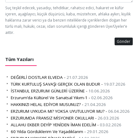
Suç teşkil edecek, yasadışı, tehditkar, rahatsız edici, hakaret ve küfür
içeren, aşağılayıcı, küçük düşürücü, kaba, müstehcen, ahlaka aykırı, kişilik
haklarına zarar verici ya da benzeri niteliklerde içeriklerden doğan her
türlü mali, hukuki, cezai, idari sorumluluk içeriği gönderen Üye/Üyeler’e
aittir.
Gönder
Tüm Yazıları
DEĞERLİ DOSTLAR ELVEDA -
21.07.2026
TÜRK KURTULUŞ SAVAŞI GERÇEK OLAN BUDUR -
19.07.2026
İSTANBUL ERZURUM GÜNLERİ ÜZERİNE -
10.06.2026
Erzurum’da Kültürel Ve Sanatsal Yıkım-1 -
02.06.2026
HAKKINIZI HELAL EDİYOR MUSUNUZ? -
21.04.2026
ERZURUM UYKUDA MI? YOKSA UYUTULUYOR MU? -
06.04.2026
ERZURUMDA FRANSIZ MİSYONER OKULLARI -
26.03.2026
ALLAHU EKBER DEYİP YENİDEN İMAN EDELİM -
03.02.2026
60 Yılda Gördüklerim Ve Yaşadıklarım -
29.01.2026