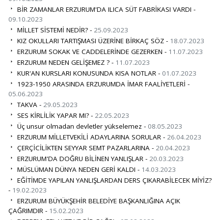
BİR ZAMANLAR ERZURUM'DA ILICA SÜT FABRİKASI VARDI -
09.10.2023
MİLLET SİSTEMİ NEDİR? -
25.09.2023
KIZ OKULLARI TARTIŞMASI ÜZERİNE BİRKAÇ SÖZ -
18.07.2023
ERZURUM SOKAK VE CADDELERİNDE GEZERKEN -
11.07.2023
ERZURUM NEDEN GELİŞEMEZ ? -
11.07.2023
KUR'AN KURSLARI KONUSUNDA KISA NOTLAR -
01.07.2023
1923-1950 ARASINDA ERZURUMDA İMAR FAALİYETLERİ -
05.06.2023
TAKVA -
29.05.2023
SES KİRLİLİK YAPAR MI? -
22.05.2023
Üç unsur olmadan devletler yükselemez -
08.05.2023
ERZURUM MİLLETVEKİLİ ADAYLARINA SORULAR -
26.04.2023
ÇERÇİCİLİKTEN SEYYAR SEMT PAZARLARINA -
20.04.2023
ERZURUM'DA DOĞRU BİLİNEN YANLIŞLAR -
20.03.2023
MÜSLÜMAN DÜNYA NEDEN GERİ KALDI -
14.03.2023
EĞİTİMDE YAPILAN YANLIŞLARDAN DERS ÇIKARABİLECEK MİYİZ?
-
19.02.2023
ERZURUM BÜYÜKŞEHİR BELEDİYE BAŞKANLIĞINA AÇIK
ÇAĞRIMDIR -
15.02.2023