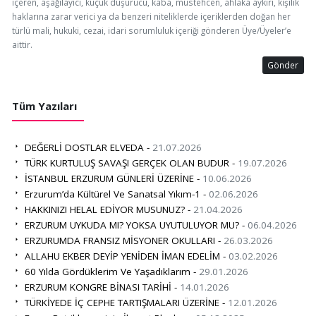
içeren, aşağılayıcı, küçük düşürücü, kaba, müstehcen, ahlaka aykırı, kişilik
haklarına zarar verici ya da benzeri niteliklerde içeriklerden doğan her
türlü mali, hukuki, cezai, idari sorumluluk içeriği gönderen Üye/Üyeler’e
aittir.
Gönder
Tüm Yazıları
DEĞERLİ DOSTLAR ELVEDA -
21.07.2026
TÜRK KURTULUŞ SAVAŞI GERÇEK OLAN BUDUR -
19.07.2026
İSTANBUL ERZURUM GÜNLERİ ÜZERİNE -
10.06.2026
Erzurum’da Kültürel Ve Sanatsal Yıkım-1 -
02.06.2026
HAKKINIZI HELAL EDİYOR MUSUNUZ? -
21.04.2026
ERZURUM UYKUDA MI? YOKSA UYUTULUYOR MU? -
06.04.2026
ERZURUMDA FRANSIZ MİSYONER OKULLARI -
26.03.2026
ALLAHU EKBER DEYİP YENİDEN İMAN EDELİM -
03.02.2026
60 Yılda Gördüklerim Ve Yaşadıklarım -
29.01.2026
ERZURUM KONGRE BİNASI TARİHİ -
14.01.2026
TÜRKİYEDE İÇ CEPHE TARTIŞMALARI ÜZERİNE -
12.01.2026