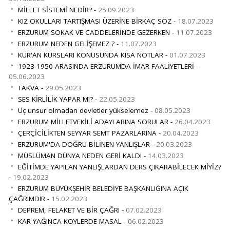
MİLLET SİSTEMİ NEDİR? -
25.09.2023
KIZ OKULLARI TARTIŞMASI ÜZERİNE BİRKAÇ SÖZ -
18.07.2023
ERZURUM SOKAK VE CADDELERİNDE GEZERKEN -
11.07.2023
ERZURUM NEDEN GELİŞEMEZ ? -
11.07.2023
KUR'AN KURSLARI KONUSUNDA KISA NOTLAR -
01.07.2023
1923-1950 ARASINDA ERZURUMDA İMAR FAALİYETLERİ -
05.06.2023
TAKVA -
29.05.2023
SES KİRLİLİK YAPAR MI? -
22.05.2023
Üç unsur olmadan devletler yükselemez -
08.05.2023
ERZURUM MİLLETVEKİLİ ADAYLARINA SORULAR -
26.04.2023
ÇERÇİCİLİKTEN SEYYAR SEMT PAZARLARINA -
20.04.2023
ERZURUM'DA DOĞRU BİLİNEN YANLIŞLAR -
20.03.2023
MÜSLÜMAN DÜNYA NEDEN GERİ KALDI -
14.03.2023
EĞİTİMDE YAPILAN YANLIŞLARDAN DERS ÇIKARABİLECEK MİYİZ?
-
19.02.2023
ERZURUM BÜYÜKŞEHİR BELEDİYE BAŞKANLIĞINA AÇIK
ÇAĞRIMDIR -
15.02.2023
DEPREM, FELAKET VE BİR ÇAĞRI -
07.02.2023
KAR YAĞINCA KÖYLERDE MASAL -
06.02.2023