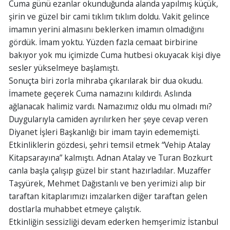
Cuma günü ezanlar okunduğunda alanda yapılmış küçük,
şirin ve güzel bir cami tıklım tıklım doldu. Vakit gelince
imamın yerini almasını beklerken imamın olmadığını
gördük. İmam yoktu. Yüzden fazla cemaat birbirine
bakıyor yok mu içimizde Cuma hutbesi okuyacak kişi diye
sesler yükselmeye başlamıştı.
Sonuçta biri zorla mihraba çıkarılarak bir dua okudu.
İmamete geçerek Cuma namazını kıldırdı. Aslında
ağlanacak halimiz vardı. Namazımız oldu mu olmadı mı?
Duygularıyla camiden ayrılırken her şeye cevap veren
Diyanet İşleri Başkanlığı bir imam tayin edememişti.
Etkinliklerin gözdesi, şehri temsil etmek “Vehip Atalay
Kitapsarayına” kalmıştı. Adnan Atalay ve Turan Bozkurt
canla başla çalışıp güzel bir stant hazırladılar. Muzaffer
Taşyürek, Mehmet Dağıstanlı ve ben yerimizi alıp bir
taraftan kitaplarımızı imzalarken diğer taraftan gelen
dostlarla muhabbet etmeye çalıştık.
Etkinliğin sessizliği devam ederken hemşerimiz İstanbul