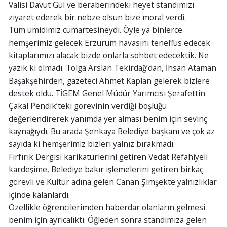
Valisi Davut Gül ve beraberindeki heyet standımızı
ziyaret ederek bir nebze olsun bize moral verdi.
Tüm ümidimiz cumartesineydi. Öyle ya binlerce
hemşerimiz gelecek Erzurum havasını teneffüs edecek
kitaplarımızı alacak bizde onlarla sohbet edecektik. Ne
yazık ki olmadı. Tolga Arslan Tekirdağ’dan, İhsan Ataman
Başakşehirden, gazeteci Ahmet Kaplan gelerek bizlere
destek oldu. TİGEM Genel Müdür Yarımcısı Şerafettin
Çakal Pendik’teki görevinin verdiği boşluğu
değerlendirerek yanımda yer alması benim için sevinç
kaynağıydı. Bu arada Şenkaya Belediye başkanı ve çok az
sayıda ki hemşerimiz bizleri yalnız bırakmadı.
Fırfırık Dergisi karikatürlerini getiren Vedat Refahiyeli
kardeşime, Belediye bakır işlemelerini getiren birkaç
görevli ve Kültür adına gelen Canan Şimşekte yalnızlıklar
içinde kalanlardı.
Özellikle öğrencilerimden haberdar olanların gelmesi
benim için ayrıcalıktı. Öğleden sonra standımıza gelen