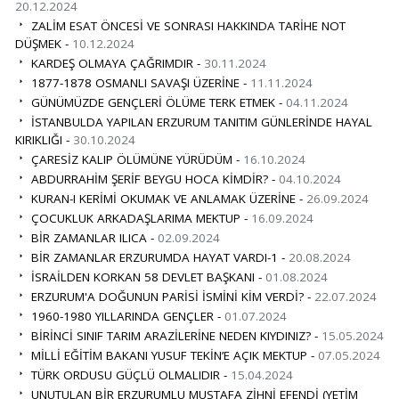
20.12.2024
ZALİM ESAT ÖNCESİ VE SONRASI HAKKINDA TARİHE NOT
DÜŞMEK -
10.12.2024
KARDEŞ OLMAYA ÇAĞRIMDIR -
30.11.2024
1877-1878 OSMANLI SAVAŞI ÜZERİNE -
11.11.2024
GÜNÜMÜZDE GENÇLERİ ÖLÜME TERK ETMEK -
04.11.2024
İSTANBULDA YAPILAN ERZURUM TANITIM GÜNLERİNDE HAYAL
KIRIKLIĞI -
30.10.2024
ÇARESİZ KALIP ÖLÜMÜNE YÜRÜDÜM -
16.10.2024
ABDURRAHİM ŞERİF BEYGU HOCA KİMDİR? -
04.10.2024
KURAN-I KERİMİ OKUMAK VE ANLAMAK ÜZERİNE -
26.09.2024
ÇOCUKLUK ARKADAŞLARIMA MEKTUP -
16.09.2024
BİR ZAMANLAR ILICA -
02.09.2024
BİR ZAMANLAR ERZURUMDA HAYAT VARDI-1 -
20.08.2024
İSRAİLDEN KORKAN 58 DEVLET BAŞKANI -
01.08.2024
ERZURUM'A DOĞUNUN PARİSİ İSMİNİ KİM VERDİ? -
22.07.2024
1960-1980 YILLARINDA GENÇLER -
01.07.2024
BİRİNCİ SINIF TARIM ARAZİLERİNE NEDEN KIYDINIZ? -
15.05.2024
MİLLİ EĞİTİM BAKANI YUSUF TEKİN’E AÇIK MEKTUP -
07.05.2024
TÜRK ORDUSU GÜÇLÜ OLMALIDIR -
15.04.2024
UNUTULAN BİR ERZURUMLU MUSTAFA ZİHNİ EFENDİ (YETİM