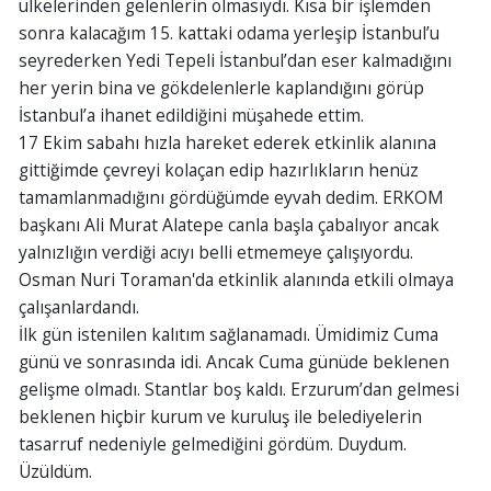
ülkelerinden gelenlerin olmasıydı. Kısa bir işlemden
sonra kalacağım 15. kattaki odama yerleşip İstanbul’u
seyrederken Yedi Tepeli İstanbul’dan eser kalmadığını
her yerin bina ve gökdelenlerle kaplandığını görüp
İstanbul’a ihanet edildiğini müşahede ettim.
17 Ekim sabahı hızla hareket ederek etkinlik alanına
gittiğimde çevreyi kolaçan edip hazırlıkların henüz
tamamlanmadığını gördüğümde eyvah dedim. ERKOM
başkanı Ali Murat Alatepe canla başla çabalıyor ancak
yalnızlığın verdiği acıyı belli etmemeye çalışıyordu.
Osman Nuri Toraman'da etkinlik alanında etkili olmaya
çalışanlardandı.
İlk gün istenilen kalıtım sağlanamadı. Ümidimiz Cuma
günü ve sonrasında idi. Ancak Cuma günüde beklenen
gelişme olmadı. Stantlar boş kaldı. Erzurum’dan gelmesi
beklenen hiçbir kurum ve kuruluş ile belediyelerin
tasarruf nedeniyle gelmediğini gördüm. Duydum.
Üzüldüm.