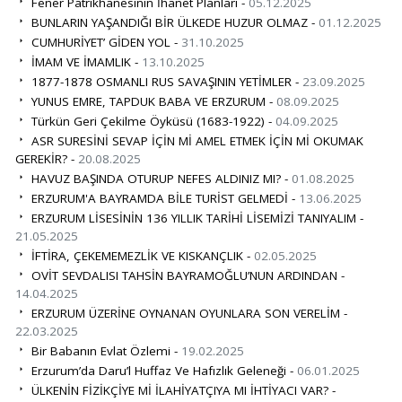
Fener Patrikhanesinin İhanet Planları -
05.12.2025
BUNLARIN YAŞANDIĞI BİR ÜLKEDE HUZUR OLMAZ -
01.12.2025
CUMHURİYET’ GİDEN YOL -
31.10.2025
İMAM VE İMAMLIK -
13.10.2025
1877-1878 OSMANLI RUS SAVAŞININ YETİMLER -
23.09.2025
YUNUS EMRE, TAPDUK BABA VE ERZURUM -
08.09.2025
Türkün Geri Çekilme Öyküsü (1683-1922) -
04.09.2025
ASR SURESİNİ SEVAP İÇİN Mİ AMEL ETMEK İÇİN Mİ OKUMAK
GEREKİR? -
20.08.2025
HAVUZ BAŞINDA OTURUP NEFES ALDINIZ MI? -
01.08.2025
ERZURUM'A BAYRAMDA BİLE TURİST GELMEDİ -
13.06.2025
ERZURUM LİSESİNİN 136 YILLIK TARİHİ LİSEMİZİ TANIYALIM -
21.05.2025
İFTİRA, ÇEKEMEMEZLİK VE KISKANÇLIK -
02.05.2025
OVİT SEVDALISI TAHSİN BAYRAMOĞLU’NUN ARDINDAN -
14.04.2025
ERZURUM ÜZERİNE OYNANAN OYUNLARA SON VERELİM -
22.03.2025
Bir Babanın Evlat Özlemi -
19.02.2025
Erzurum’da Daru’l Huffaz Ve Hafızlık Geleneği -
06.01.2025
ÜLKENİN FİZİKÇİYE Mİ İLAHİYATÇIYA MI İHTİYACI VAR? -