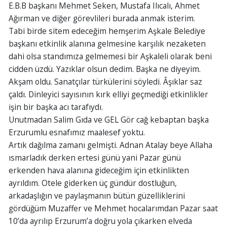
E.B.B başkanı Mehmet Seken, Mustafa Ilıcalı, Ahmet
Ağırman ve diğer görevlileri burada anmak isterim.
Tabi birde sitem edeceğim hemşerim Aşkale Belediye
başkanı etkinlik alanına gelmesine karşılık nezaketen
dahi olsa standımıza gelmemesi bir Aşkaleli olarak beni
cidden üzdü. Yazıklar olsun dedim. Başka ne diyeyim.
Akşam oldu. Sanatçılar türkülerini söyledi. Âşıklar saz
çaldı. Dinleyici sayısının kırk elliyi geçmediği etkinlikler
işin bir başka acı tarafıydı.
Unutmadan Salim Gıda ve GEL Gör cağ kebaptan başka
Erzurumlu esnafımız maalesef yoktu.
Artık dağılma zamanı gelmişti. Adnan Atalay beye Allaha
ısmarladık derken ertesi günü yani Pazar günü
erkenden hava alanına gideceğim için etkinlikten
ayrıldım. Otele giderken üç gündür dostluğun,
arkadaşlığın ve paylaşmanın bütün güzelliklerini
gördüğüm Muzaffer ve Mehmet hocalarımdan Pazar saat
10’da ayrılıp Erzurum’a doğru yola çıkarken elveda