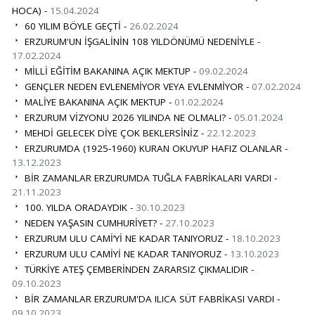
HOCA) -
15.04.2024
60 YILIM BÖYLE GEÇTİ -
26.02.2024
ERZURUM'UN İŞGALİNİN 108 YILDÖNÜMÜ NEDENİYLE -
17.02.2024
MİLLİ EĞİTİM BAKANINA AÇIK MEKTUP -
09.02.2024
GENÇLER NEDEN EVLENEMİYOR VEYA EVLENMİYOR -
07.02.2024
MALİYE BAKANINA AÇIK MEKTUP -
01.02.2024
ERZURUM VİZYONU 2026 YILINDA NE OLMALI? -
05.01.2024
MEHDİ GELECEK DİYE ÇOK BEKLERSİNİZ -
22.12.2023
ERZURUMDA (1925-1960) KURAN OKUYUP HAFIZ OLANLAR -
13.12.2023
BİR ZAMANLAR ERZURUMDA TUĞLA FABRİKALARI VARDI -
21.11.2023
100. YILDA ORADAYDIK -
30.10.2023
NEDEN YAŞASIN CUMHURİYET? -
27.10.2023
ERZURUM ULU CAMİ’Yİ NE KADAR TANIYORUZ -
18.10.2023
ERZURUM ULU CAMİYİ NE KADAR TANIYORUZ -
13.10.2023
TÜRKİYE ATEŞ ÇEMBERİNDEN ZARARSIZ ÇIKMALIDIR -
09.10.2023
BİR ZAMANLAR ERZURUM'DA ILICA SÜT FABRİKASI VARDI -
09.10.2023