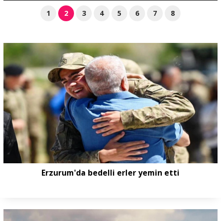
1
2
3
4
5
6
7
8
Erzurum'da bedelli erler yemin etti