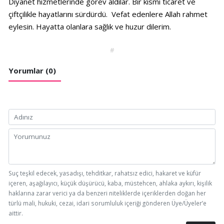
Diyanet hizmetlerinde görev aldılar. Bir kısmı ticaret ve
çiftçilikle hayatlarını sürdürdü. Vefat edenlere Allah rahmet
eylesin. Hayatta olanlara sağlık ve huzur dilerim.
#
Yorumlar (0)
Suç teşkil edecek, yasadışı, tehditkar, rahatsız edici, hakaret ve küfür
içeren, aşağılayıcı, küçük düşürücü, kaba, müstehcen, ahlaka aykırı, kişilik
haklarına zarar verici ya da benzeri niteliklerde içeriklerden doğan her
türlü mali, hukuki, cezai, idari sorumluluk içeriği gönderen Üye/Üyeler’e
aittir.