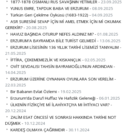
1877-1878 OSMANLI RUS SAVAŞININ YETİMLER -
23.09.2025
YUNUS EMRE, TAPDUK BABA VE ERZURUM -
08.09.2025
Türkün Geri Çekilme Öyküsü (1683-1922) -
04.09.2025
ASR SURESİNİ SEVAP İÇİN Mİ AMEL ETMEK İÇİN Mİ OKUMAK
GEREKİR? -
20.08.2025
HAVUZ BAŞINDA OTURUP NEFES ALDINIZ MI? -
01.08.2025
ERZURUM'A BAYRAMDA BİLE TURİST GELMEDİ -
13.06.2025
ERZURUM LİSESİNİN 136 YILLIK TARİHİ LİSEMİZİ TANIYALIM -
21.05.2025
İFTİRA, ÇEKEMEMEZLİK VE KISKANÇLIK -
02.05.2025
OVİT SEVDALISI TAHSİN BAYRAMOĞLU’NUN ARDINDAN -
14.04.2025
ERZURUM ÜZERİNE OYNANAN OYUNLARA SON VERELİM -
22.03.2025
Bir Babanın Evlat Özlemi -
19.02.2025
Erzurum’da Daru’l Huffaz Ve Hafızlık Geleneği -
06.01.2025
ÜLKENİN FİZİKÇİYE Mİ İLAHİYATÇIYA MI İHTİYACI VAR? -
20.12.2024
ZALİM ESAT ÖNCESİ VE SONRASI HAKKINDA TARİHE NOT
DÜŞMEK -
10.12.2024
KARDEŞ OLMAYA ÇAĞRIMDIR -
30.11.2024