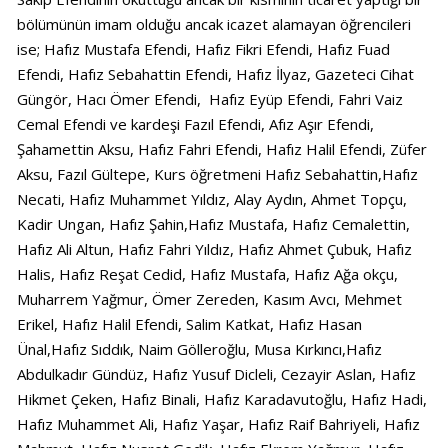
bölümünün imam olduğu ancak icazet alamayan öğrencileri
ise; Hafız Mustafa Efendi, Hafız Fikri Efendi, Hafız Fuad
Efendi, Hafız Sebahattin Efendi, Hafız İlyaz, Gazeteci Cihat
Güngör, Hacı Ömer Efendi, Hafız Eyüp Efendi, Fahri Vaiz
Cemal Efendi ve kardeşi Fazıl Efendi, Afız Aşır Efendi,
Şahamettin Aksu, Hafız Fahri Efendi, Hafız Halil Efendi, Züfer
Aksu, Fazıl Gültepe, Kurs öğretmeni Hafız Sebahattin,Hafız
Necati, Hafız Muhammet Yıldız, Alay Aydın, Ahmet Topçu,
Kadir Ungan, Hafız Şahin,Hafız Mustafa, Hafız Cemalettin,
Hafız Ali Altun, Hafız Fahri Yıldız, Hafız Ahmet Çubuk, Hafız
Halis, Hafız Reşat Cedid, Hafız Mustafa, Hafız Ağa okçu,
Muharrem Yağmur, Ömer Zereden, Kasım Avcı, Mehmet
Erikel, Hafız Halil Efendi, Salim Katkat, Hafız Hasan
Ünal,Hafız Sıddık, Naim Gölleroğlu, Musa Kırkıncı,Hafız
Abdulkadır Gündüz, Hafız Yusuf Dicleli, Cezayir Aslan, Hafız
Hikmet Çeken, Hafız Binali, Hafız Karadavutoğlu, Hafız Hadi,
Hafız Muhammet Ali, Hafız Yaşar, Hafız Raif Bahriyeli, Hafız