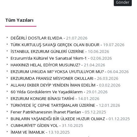
Gönder
Tüm Yazıları
DEĞERLİ DOSTLAR ELVEDA -
21.07.2026
TÜRK KURTULUŞ SAVAŞI GERÇEK OLAN BUDUR -
19.07.2026
İSTANBUL ERZURUM GÜNLERİ ÜZERİNE -
10.06.2026
Erzurum’da Kültürel Ve Sanatsal Yıkım-1 -
02.06.2026
HAKKINIZI HELAL EDİYOR MUSUNUZ? -
21.04.2026
ERZURUM UYKUDA MI? YOKSA UYUTULUYOR MU? -
06.04.2026
ERZURUMDA FRANSIZ MİSYONER OKULLARI -
26.03.2026
ALLAHU EKBER DEYİP YENİDEN İMAN EDELİM -
03.02.2026
60 Yılda Gördüklerim Ve Yaşadıklarım -
29.01.2026
ERZURUM KONGRE BİNASI TARİHİ -
14.01.2026
TÜRKİYEDE İÇ CEPHE TARTIŞMALARI ÜZERİNE -
12.01.2026
Fener Patrikhanesinin İhanet Planları -
05.12.2025
BUNLARIN YAŞANDIĞI BİR ÜLKEDE HUZUR OLMAZ -
01.12.2025
CUMHURİYET’ GİDEN YOL -
31.10.2025
İMAM VE İMAMLIK -
13.10.2025