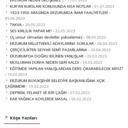
KUR'AN KURSLARI KONUSUNDA KISA NOTLAR -
01.07.2023
1923-1950 ARASINDA ERZURUMDA İMAR FAALİYETLERİ -
05.06.2023
TAKVA -
29.05.2023
SES KİRLİLİK YAPAR MI? -
22.05.2023
Üç unsur olmadan devletler yükselemez -
08.05.2023
ERZURUM MİLLETVEKİLİ ADAYLARINA SORULAR -
26.04.2023
ÇERÇİCİLİKTEN SEYYAR SEMT PAZARLARINA -
20.04.2023
ERZURUM'DA DOĞRU BİLİNEN YANLIŞLAR -
20.03.2023
MÜSLÜMAN DÜNYA NEDEN GERİ KALDI -
14.03.2023
EĞİTİMDE YAPILAN YANLIŞLARDAN DERS ÇIKARABİLECEK MİYİZ?
-
19.02.2023
ERZURUM BÜYÜKŞEHİR BELEDİYE BAŞKANLIĞINA AÇIK
ÇAĞRIMDIR -
15.02.2023
DEPREM, FELAKET VE BİR ÇAĞRI -
07.02.2023
KAR YAĞINCA KÖYLERDE MASAL -
06.02.2023
Köşe Yazıları