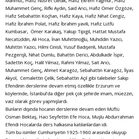
Mahmut, Hafız Nusret Gedik, Hafız Ekrem Yağmur, Hafız
Muhammet Genç, Rıfkı Aydın, Said Arıcı, Hafız Ömer Özgöze,
Hafız Sebahattin Koçhan, Hafız Kaya, Hafız Nihat Cengiz,
Hafız İbrahim Polat, Hafız İbrahim yavili, Hafız Lütfü
Kumbasar, Ömer Karakaş, Yakup Tipigil, Hattat Mustafa
Necatüddin, Ali Hoca, İnan Muhittinoğlu, Muhiddin Yazıcı,
Muhittin Yazıcı, Hilmi Cinisli, Yusuf Badışenli, Mustafa
Pezgerişli, Nihat Dumlu, Bahattin Derici, Abdulkadir İspir,
Sadettin Koç, Halil Yılmaz, Rahmi Yılmaz, Sait Arıcı,
Muhammet Genç, Ahmet Karagöz, Sebahattin Karagöz, İlyas
Akyol, Cemalettin Çelik, Sebahattin Açıl gibi talebeler Sakıp
Efendinin derslerine devam etmiş özellikle Erzurum ve
köylerinde, İstanbul’da diğer pek çok şehirde imam, müezzin,
vaiz olarak görev yapmışlardı.
Bunların dışında hocanın derslerine devam eden Müftü
Osman Bektaş, Hacı Seyfettin Efe Hoca, Muşlu Abdurrahman
Efendi Hocalarda ders halkasına katılanlardan idi.
Tüm bu isimler Cumhuriyetin 1925-1960 arasında okuyup