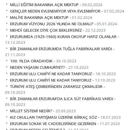
MİLLİ EĞİTİM BAKANINA AÇIK MEKTUP -
09.02.2024
GENÇLER NEDEN EVLENEMİYOR VEYA EVLENMİYOR -
07.02.2024
MALİYE BAKANINA AÇIK MEKTUP -
01.02.2024
ERZURUM VİZYONU 2026 YILINDA NE OLMALI? -
05.01.2024
MEHDİ GELECEK DİYE ÇOK BEKLERSİNİZ -
22.12.2023
ERZURUMDA (1925-1960) KURAN OKUYUP HAFIZ OLANLAR -
13.12.2023
BİR ZAMANLAR ERZURUMDA TUĞLA FABRİKALARI VARDI -
21.11.2023
100. YILDA ORADAYDIK -
30.10.2023
NEDEN YAŞASIN CUMHURİYET? -
27.10.2023
ERZURUM ULU CAMİ’Yİ NE KADAR TANIYORUZ -
18.10.2023
ERZURUM ULU CAMİYİ NE KADAR TANIYORUZ -
13.10.2023
TÜRKİYE ATEŞ ÇEMBERİNDEN ZARARSIZ ÇIKMALIDIR -
09.10.2023
BİR ZAMANLAR ERZURUM'DA ILICA SÜT FABRİKASI VARDI -
09.10.2023
MİLLET SİSTEMİ NEDİR? -
25.09.2023
KIZ OKULLARI TARTIŞMASI ÜZERİNE BİRKAÇ SÖZ -
18.07.2023
ERZURUM SOKAK VE CADDELERİNDE GEZERKEN -
11.07.2023
ERZURUM NEDEN GELİŞEMEZ ? -
11.07.2023