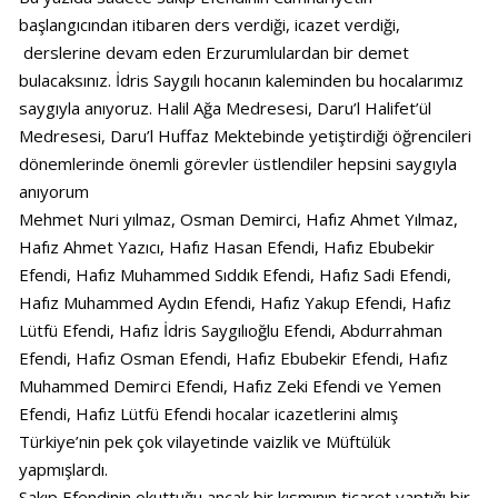
başlangıcından itibaren ders verdiği, icazet verdiği,
derslerine devam eden Erzurumlulardan bir demet
bulacaksınız. İdris Saygılı hocanın kaleminden bu hocalarımız
saygıyla anıyoruz. Halil Ağa Medresesi, Daru’l Halifet’ül
Medresesi, Daru’l Huffaz Mektebinde yetiştirdiği öğrencileri
dönemlerinde önemli görevler üstlendiler hepsini saygıyla
anıyorum
Mehmet Nuri yılmaz, Osman Demirci, Hafız Ahmet Yılmaz,
Hafız Ahmet Yazıcı, Hafız Hasan Efendi, Hafız Ebubekir
Efendi, Hafız Muhammed Sıddık Efendi, Hafız Sadi Efendi,
Hafız Muhammed Aydın Efendi, Hafız Yakup Efendi, Hafız
Lütfü Efendi, Hafız İdris Saygılıoğlu Efendi, Abdurrahman
Efendi, Hafız Osman Efendi, Hafız Ebubekir Efendi, Hafız
Muhammed Demirci Efendi, Hafız Zeki Efendi ve Yemen
Efendi, Hafız Lütfü Efendi hocalar icazetlerini almış
Türkiye’nin pek çok vilayetinde vaizlik ve Müftülük
yapmışlardı.
Sakıp Efendinin okuttuğu ancak bir kısmının ticaret yaptığı bir