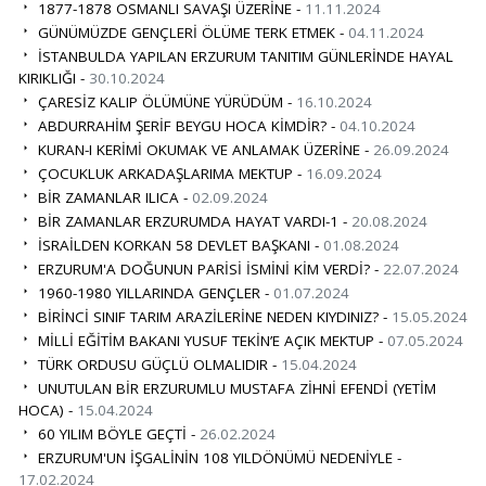
1877-1878 OSMANLI SAVAŞI ÜZERİNE -
11.11.2024
GÜNÜMÜZDE GENÇLERİ ÖLÜME TERK ETMEK -
04.11.2024
İSTANBULDA YAPILAN ERZURUM TANITIM GÜNLERİNDE HAYAL
KIRIKLIĞI -
30.10.2024
ÇARESİZ KALIP ÖLÜMÜNE YÜRÜDÜM -
16.10.2024
ABDURRAHİM ŞERİF BEYGU HOCA KİMDİR? -
04.10.2024
KURAN-I KERİMİ OKUMAK VE ANLAMAK ÜZERİNE -
26.09.2024
ÇOCUKLUK ARKADAŞLARIMA MEKTUP -
16.09.2024
BİR ZAMANLAR ILICA -
02.09.2024
BİR ZAMANLAR ERZURUMDA HAYAT VARDI-1 -
20.08.2024
İSRAİLDEN KORKAN 58 DEVLET BAŞKANI -
01.08.2024
ERZURUM'A DOĞUNUN PARİSİ İSMİNİ KİM VERDİ? -
22.07.2024
1960-1980 YILLARINDA GENÇLER -
01.07.2024
BİRİNCİ SINIF TARIM ARAZİLERİNE NEDEN KIYDINIZ? -
15.05.2024
MİLLİ EĞİTİM BAKANI YUSUF TEKİN’E AÇIK MEKTUP -
07.05.2024
TÜRK ORDUSU GÜÇLÜ OLMALIDIR -
15.04.2024
UNUTULAN BİR ERZURUMLU MUSTAFA ZİHNİ EFENDİ (YETİM
HOCA) -
15.04.2024
60 YILIM BÖYLE GEÇTİ -
26.02.2024
ERZURUM'UN İŞGALİNİN 108 YILDÖNÜMÜ NEDENİYLE -
17.02.2024