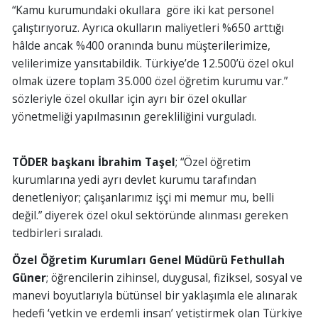
“Kamu kurumundaki okullara göre iki kat personel
çalıştırıyoruz. Ayrıca okulların maliyetleri %650 arttığı
hâlde ancak %400 oranında bunu müşterilerimize,
velilerimize yansıtabildik. Türkiye’de 12.500’ü özel okul
olmak üzere toplam 35.000 özel öğretim kurumu var.”
sözleriyle özel okullar için ayrı bir özel okullar
yönetmeliği yapılmasının gerekliliğini vurguladı.
TÖDER başkanı İbrahim Taşel
; “Özel öğretim
kurumlarına yedi ayrı devlet kurumu tarafından
denetleniyor; çalışanlarımız işçi mi memur mu, belli
değil.” diyerek özel okul sektöründe alınması gereken
tedbirleri sıraladı.
Özel Öğretim Kurumları Genel Müdürü
Fethullah
Güner
; öğrencilerin zihinsel, duygusal, fiziksel, sosyal ve
manevi boyutlarıyla bütünsel bir yaklaşımla ele alınarak
hedefi ‘yetkin ve erdemli insan’ yetiştirmek olan Türkiye