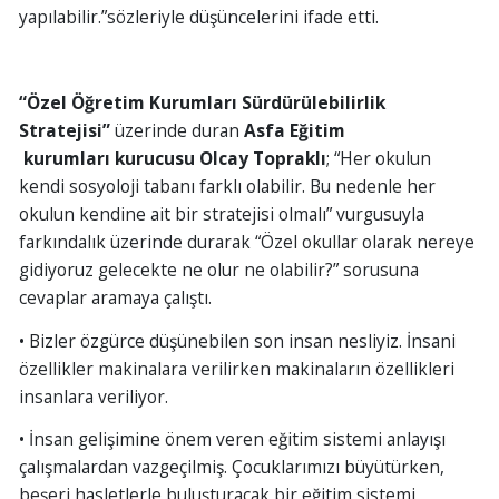
yapılabilir.”sözleriyle düşüncelerini ifade etti.
“Özel Öğretim Kurumları Sürdürülebilirlik
Stratejisi”
üzerinde duran
Asfa
Eğitim
kurumları
kurucusu
Olcay Topraklı
; “Her okulun
kendi sosyoloji tabanı farklı olabilir. Bu nedenle her
okulun kendine ait bir stratejisi olmalı” vurgusuyla
farkındalık üzerinde durarak “Özel okullar olarak nereye
gidiyoruz gelecekte ne olur ne olabilir?” sorusuna
cevaplar aramaya çalıştı.
• Bizler özgürce düşünebilen son insan nesliyiz. İnsani
özellikler makinalara verilirken makinaların özellikleri
insanlara veriliyor.
• İnsan gelişimine önem veren eğitim sistemi anlayışı
çalışmalardan vazgeçilmiş. Çocuklarımızı büyütürken,
beşeri hasletlerle buluşturacak bir eğitim sistemi