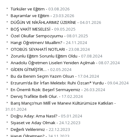
Türküler ve Eğitim -
03.08.2026
Bayramlar ve Eğitim -
23.03.2026
DÜĞÜN VE NİKÂHLARIMIZ ÜZERİNE -
04.01.2026
BOŞ VAKİT MESELESİ -
09.05.2025
Özel Okullar Sempozyumu -
08.01.2025
Hangi Öğretmen/ Muallim? -
24.11.2024
OTOBÜS SEYAHATİ NOTLARI -
23.08.2024
Zorunlu Eğitim Sorunlu Eğitim Oldu -
07.08.2024
Anadolu Öğretmen Liseleri Yeniden Açılmalı -
08.07.2024
GİDEN GİTMİŞTİR… -
02.05.2024
Bu da Benim Seçim Yazım Olsun -
17.04.2024
Erzurum’da Bir İrfan Mektebi: Ruhi Özcan* Yurdu -
09.04.2024
En Önemli Rızık: Beşerî Sermayemiz -
26.03.2024
Derviş Trafikte Belli Olur. -
17.02.2024
Barış Manço’nun Millî ve Manevi Kültürümüze Katkıları -
31.01.2024
Doğru Aday: Ama Nasıl? -
05.01.2024
Siyaset ve Aday Olmak -
24.12.2023
Değerli Velilerimiz -
22.12.2023
Hangi Öğretmen? -
24.11.2023