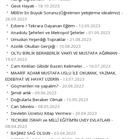
Gece Hayatı -
18.10.2023
MEB’in En Büyük Sorunu:(Öğretmen yetiştirme idealimiz) -
26.09.2023
Ezbere / Tekrara Dayanan Eğitim -
12.09.2023
Anadolu Şehirleri ve Metropol Şehirler -
01.09.2023
Umudun Yeşerdiği Topraklar -
21.08.2023
Azınlık Okulları Gerçeği -
10.08.2023
OLTU BİRLİK BERABERLİK VAKFI VE MUSTAFA AĞIRMAN -
19.07.2023
Cam Kırıkları Gibidir Bazen Kelimeler... -
16.07.2023
MAARİF ADAMI MUSTAFA USLU İLE OKUMAK, YAZMAK,
EDEBİYAT VE HAYAT ÜZERİN -
13.07.2023
Göçmenleri ne yapalım? -
20.06.2023
Şimdi artık -
09.06.2023
Doğrularla Beraber Olmak -
15.05.2023
Can Sıkıntısı -
08.05.2023
Devletin Ücretsiz Kitap Vermesi -
20.04.2023
TECRÜBE İSRAFI ve MİLLÎ EĞİTİM’İN ÜVEY EVLATLARI -
08.04.2023
BAŞINIZ SAĞ OLSUN -
03.04.2023