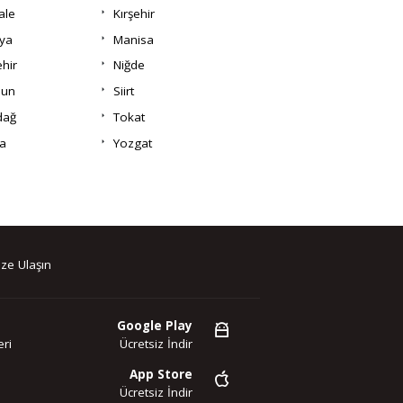
ale
Kırşehir
ya
Manisa
hir
Niğde
un
Siirt
dağ
Tokat
a
Yozgat
ze Ulaşın
Google Play
ri
Ücretsiz İndir
App Store
Ücretsiz İndir