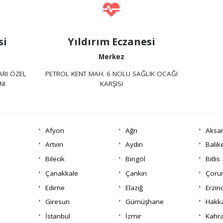
si
Yıldırım Eczanesi
Merkez
ARI ÖZEL
PETROL KENT MAH. 6 NOLU SAĞLIK OCAĞI
NI
KARŞISI
Afyon
Ağrı
Aksa
Artvin
Aydın
Balık
Bilecik
Bingöl
Bitlis
Çanakkale
Çankırı
Çor
Edirne
Elazığ
Erzin
Giresun
Gümüşhane
Hakka
İstanbul
İzmir
Kahr