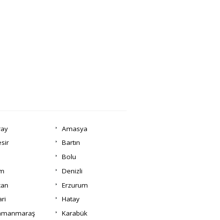
ray
Amasya
esir
Bartın
Bolu
um
Denizli
can
Erzurum
ri
Hatay
amanmaraş
Karabük