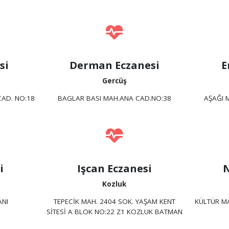
si
Derman Eczanesi
E
Gercüş
AD. NO:18
BAGLAR BASI MAH.ANA CAD.NO:38
AŞAĞI 
i
Işcan Eczanesi
N
Kozluk
ANI
TEPECİK MAH. 2404 SOK. YAŞAM KENT
KÜLTÜR MA
SİTESİ A BLOK NO:22 Z1 KOZLUK BATMAN