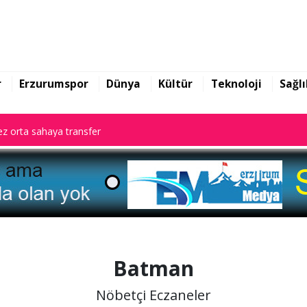
z orta sahaya transfer
r
Erzurumspor
Dünya
Kültür
Teknoloji
Sağlı
z orta sahaya transfer
z orta sahaya transfer
Batman
Nöbetçi Eczaneler