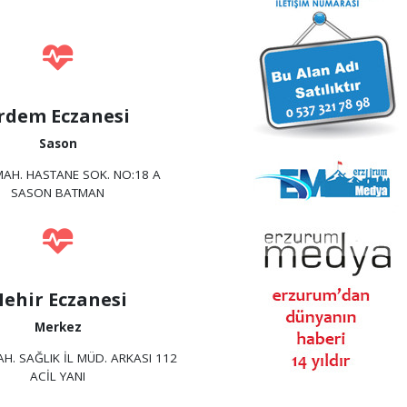
rdem Eczanesi
Sason
MAH. HASTANE SOK. NO:18 A
SASON BATMAN
ehir Eczanesi
Merkez
H. SAĞLIK İL MÜD. ARKASI 112
ACİL YANI