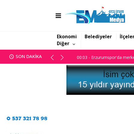
00:03 - Erzurumspor'da merke
Ekonomi
Belediyeler
İlçele
Diğer
00:03 - Erzurumspor'da merke
SON DAKİKA
00:03 - Erzurumspor'da merke