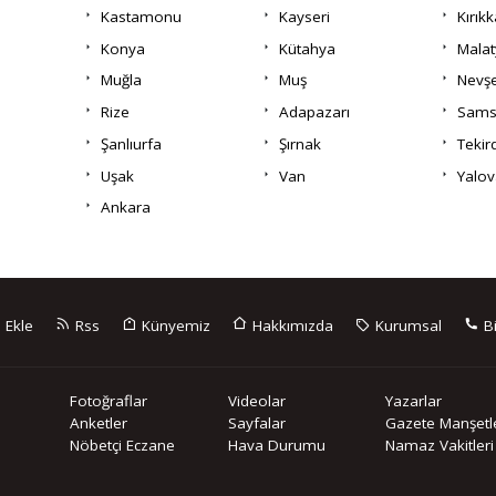
Kastamonu
Kayseri
Kırıkk
Konya
Kütahya
Malat
Muğla
Muş
Nevşe
Rize
Adapazarı
Sams
Şanlıurfa
Şırnak
Tekir
Uşak
Van
Yalov
Ankara
 Ekle
Rss
Künyemiz
Hakkımızda
Kurumsal
Bi
Fotoğraflar
Videolar
Yazarlar
Anketler
Sayfalar
Gazete Manşetle
Nöbetçi Eczane
Hava Durumu
Namaz Vakitleri