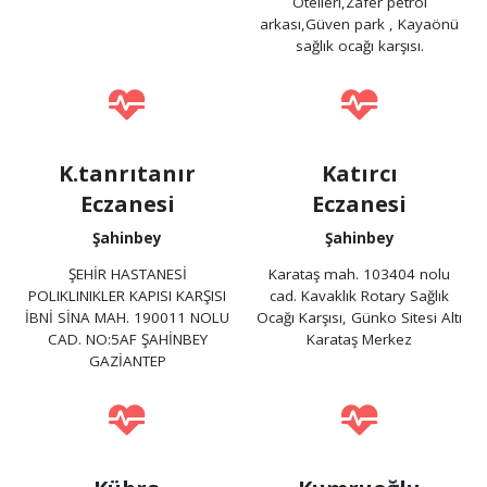
Otelleri,Zafer petrol
arkası,Güven park , Kayaönü
sağlık ocağı karşısı.
K.tanrıtanır
Katırcı
Eczanesi
Eczanesi
Şahinbey
Şahinbey
ŞEHİR HASTANESİ
Karataş mah. 103404 nolu
POLIKLINIKLER KAPISI KARŞISI
cad. Kavaklık Rotary Sağlık
İBNİ SİNA MAH. 190011 NOLU
Ocağı Karşısı, Günko Sitesi Altı
CAD. NO:5AF ŞAHİNBEY
Karataş Merkez
GAZİANTEP