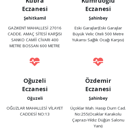
Kübra
Kumruoğlu
Eczanesi
Eczanesi
Şehitkamil
Şahinbey
GAZiKENT MAHALLESİ 27016
Eski Garajlar(Eski Garajlar
CADDE. AMAÇ SİTESİ KARŞISI
Büyük Velic Oteli 500 Metre
SANKO CAMİİ CİVARI 400
Yukarısı Sağlık Ocağı Karşısı)
METRE BOSSAN 600 METRE
Oğuzeli
Özdemir
Eczanesi
Eczanesi
Oğuzeli
Şahinbey
OĞUZLAR MAHALLESİ VİLAYET
Üçoklar Mah. Hasip Durri Cad.
CADDESİ NO:13
No:255(Ocaklar Karakolu
Çaprazı-Yıldız Düğün Salonu
Yanı)