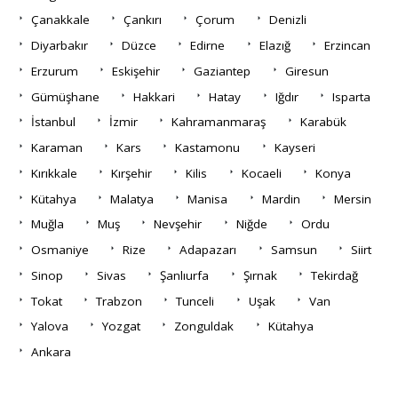
Çanakkale
Çankırı
Çorum
Denizli
Diyarbakır
Düzce
Edirne
Elazığ
Erzincan
Erzurum
Eskişehir
Gaziantep
Giresun
Gümüşhane
Hakkari
Hatay
Iğdır
Isparta
İstanbul
İzmir
Kahramanmaraş
Karabük
Karaman
Kars
Kastamonu
Kayseri
Kırıkkale
Kırşehir
Kilis
Kocaeli
Konya
Kütahya
Malatya
Manisa
Mardin
Mersin
Muğla
Muş
Nevşehir
Niğde
Ordu
Osmaniye
Rize
Adapazarı
Samsun
Siirt
Sinop
Sivas
Şanlıurfa
Şırnak
Tekirdağ
Tokat
Trabzon
Tunceli
Uşak
Van
Yalova
Yozgat
Zonguldak
Kütahya
Ankara