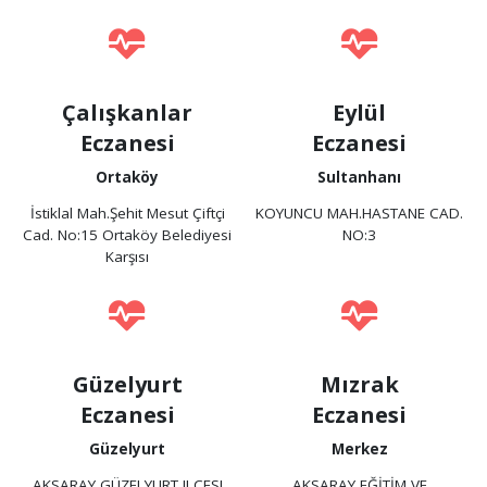
Çalışkanlar
Eylül
Eczanesi
Eczanesi
Ortaköy
Sultanhanı
İstiklal Mah.Şehit Mesut Çiftçi
KOYUNCU MAH.HASTANE CAD.
Cad. No:15 Ortaköy Belediyesi
NO:3
Karşısı
Güzelyurt
Mızrak
Eczanesi
Eczanesi
Güzelyurt
Merkez
AKSARAY GÜZELYURT ILÇESI
AKSARAY EĞİTİM VE