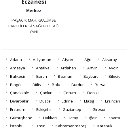
Eczanesi
Merkez
PAŞACIK MAH. GÜLÜMSE
PARKI İLERİSİ SAĞLIK OCAĞI
YANI
Adana
Adıyaman
Afyon
Ağrı
Aksaray
Amasya
Antalya
Ardahan
Artvin
Aydın
Balıkesir
Bartın
Batman
Bayburt
Bilecik
Bingöl
Bitlis
Bolu
Burdur
Bursa
Çanakkale
Çankırı
Çorum
Denizli
Diyarbakır
Düzce
Edirne
Elazığ
Erzincan
Erzurum
Eskişehir
Gaziantep
Giresun
Gümüşhane
Hakkari
Hatay
Iğdır
Isparta
İstanbul
İzmir
Kahramanmaraş
Karabük