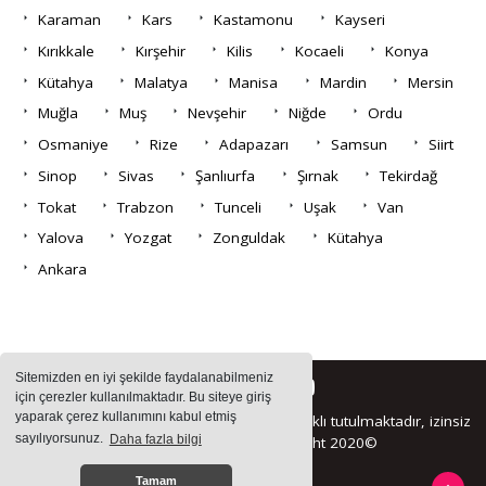
Karaman
Kars
Kastamonu
Kayseri
Kırıkkale
Kırşehir
Kilis
Kocaeli
Konya
Kütahya
Malatya
Manisa
Mardin
Mersin
Muğla
Muş
Nevşehir
Niğde
Ordu
Osmaniye
Rize
Adapazarı
Samsun
Siirt
Sinop
Sivas
Şanlıurfa
Şırnak
Tekirdağ
Tokat
Trabzon
Tunceli
Uşak
Van
Yalova
Yozgat
Zonguldak
Kütahya
Ankara
Sitemizden en iyi şekilde faydalanabilmeniz
için çerezler kullanılmaktadır. Bu siteye giriş
yaparak çerez kullanımını kabul etmiş
Sitemizde bulunan içeriklerin tüm hakları saklı tutulmaktadır, izinsiz
sayılıyorsunuz.
Daha fazla bilgi
içerikler kullanılamaz. Copyright 2020©
Tamam