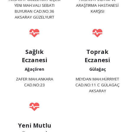
YENI MAH.VALI SEBATI
ARAŞTIRMA HASTANESİ
BUYURAN CAD.NO.36
KARŞISI
AKSARAY GÜZELYURT
Sağlık
Toprak
Eczanesi
Eczanesi
Ağaçören
Gülağaç
ZAFER MAH.ANKARA
MEYDAN MAH.HÜRRIYET
CAD.NO:23
CAD.NO:11 C GÜLAGAÇ
AKSARAY
Yeni Mutlu