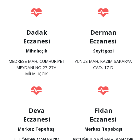
Dadak
Derman
Eczanesi
Eczanesi
Mihalıcçık
Seyitgazi
MEDRESE MAH. CUMHURİYET
YUNUS MAH. KAZIM SAKARYA
MEYDANI NO:27 27A
CAD. 17 D
MİHALIÇCIK
Deva
Fidan
Eczanesi
Eczanesi
Merkez Tepebaşı
Merkez Tepebaşı
ULUÖNDER MAH KAZIM
ERTUĞRULGAZİ MAH. BAHADIR