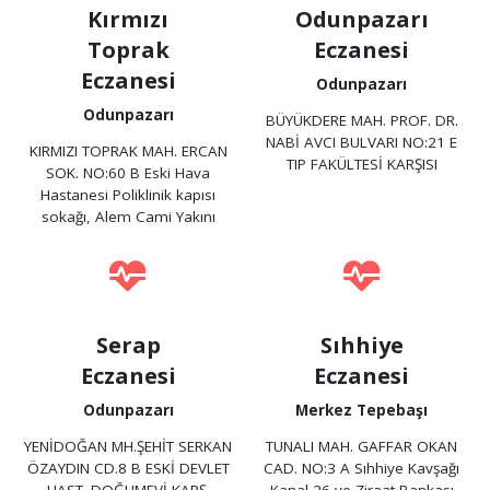
Kırmızı
Odunpazarı
Toprak
Eczanesi
Eczanesi
Odunpazarı
Odunpazarı
BÜYÜKDERE MAH. PROF. DR.
NABİ AVCI BULVARI NO:21 E
KIRMIZI TOPRAK MAH. ERCAN
TIP FAKÜLTESİ KARŞISI
SOK. NO:60 B Eski Hava
Hastanesi Poliklinik kapısı
sokağı, Alem Cami Yakını
Serap
Sıhhiye
Eczanesi
Eczanesi
Odunpazarı
Merkez Tepebaşı
YENİDOĞAN MH.ŞEHİT SERKAN
TUNALI MAH. GAFFAR OKAN
ÖZAYDIN CD.8 B ESKİ DEVLET
CAD. NO:3 A Sıhhiye Kavşağı