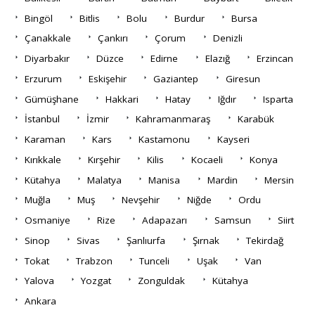
Bingöl
Bitlis
Bolu
Burdur
Bursa
Çanakkale
Çankırı
Çorum
Denizli
Diyarbakır
Düzce
Edirne
Elazığ
Erzincan
Erzurum
Eskişehir
Gaziantep
Giresun
Gümüşhane
Hakkari
Hatay
Iğdır
Isparta
İstanbul
İzmir
Kahramanmaraş
Karabük
Karaman
Kars
Kastamonu
Kayseri
Kırıkkale
Kırşehir
Kilis
Kocaeli
Konya
Kütahya
Malatya
Manisa
Mardin
Mersin
Muğla
Muş
Nevşehir
Niğde
Ordu
Osmaniye
Rize
Adapazarı
Samsun
Siirt
Sinop
Sivas
Şanlıurfa
Şırnak
Tekirdağ
Tokat
Trabzon
Tunceli
Uşak
Van
Yalova
Yozgat
Zonguldak
Kütahya
Ankara