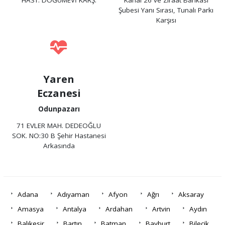
HAST. DOĞUMEVİ KARŞ.
Kanal 26 ve Ziraat Bankası
Şubesi Yanı Sırası, Tunalı Parkı
Karşısı
Yaren
Eczanesi
Odunpazarı
71 EVLER MAH. DEDEOĞLU
SOK. NO:30 B Şehir Hastanesi
Arkasında
Adana
Adıyaman
Afyon
Ağrı
Aksaray
Amasya
Antalya
Ardahan
Artvin
Aydın
Balıkesir
Bartın
Batman
Bayburt
Bilecik