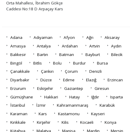
Orta Mahallesi, İbrahim Gökçe
Caddesi No:18 D Arpaçay Kars
Adana
Adıyaman
Afyon
Ağrı
Aksaray
Amasya
Antalya
Ardahan
Artvin
Aydın
Balıkesir
Bartın
Batman
Bayburt
Bilecik
Bingöl
Bitlis
Bolu
Burdur
Bursa
Çanakkale
Çankırı
Çorum
Denizli
Diyarbakır
Düzce
Edirne
Elazığ
Erzincan
Erzurum
Eskişehir
Gaziantep
Giresun
Gümüşhane
Hakkari
Hatay
Iğdır
Isparta
İstanbul
İzmir
Kahramanmaraş
Karabük
Karaman
Kars
Kastamonu
Kayseri
Kırıkkale
Kırşehir
Kilis
Kocaeli
Konya
Kütahya
Malatya
Manisa
Mardin
Mersin