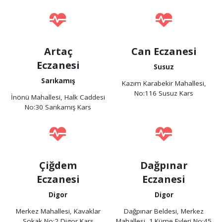
Artaç
Can Eczanesi
Eczanesi
Susuz
Sarıkamış
Kazım Karabekir Mahallesi,
No:116 Susuz Kars
İnönü Mahallesi, Halk Caddesi
No:30 Sarıkamış Kars
Çiğdem
Dağpınar
Eczanesi
Eczanesi
Digor
Digor
Merkez Mahallesi, Kavaklar
Dağpınar Beldesi, Merkez
Sokak No:2 Digor Kars
Mahallesi, 1.Küme Evleri No:45