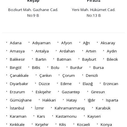
Keşap
Piraziz
Bozkurt Mah. Gazhane Cad.
Yeni Mah. Hükümet Cad.
No:9 B
No:13 B
Adana
Adıyaman
Afyon
Ağrı
Aksaray
Amasya
Antalya
Ardahan
Artvin
Aydın
Balıkesir
Bartın
Batman
Bayburt
Bilecik
Bingöl
Bitlis
Bolu
Burdur
Bursa
Çanakkale
Çankırı
Çorum
Denizli
Diyarbakır
Düzce
Edirne
Elazığ
Erzincan
Erzurum
Eskişehir
Gaziantep
Giresun
Gümüşhane
Hakkari
Hatay
Iğdır
Isparta
İstanbul
İzmir
Kahramanmaraş
Karabük
Karaman
Kars
Kastamonu
Kayseri
Kırıkkale
Kırşehir
Kilis
Kocaeli
Konya