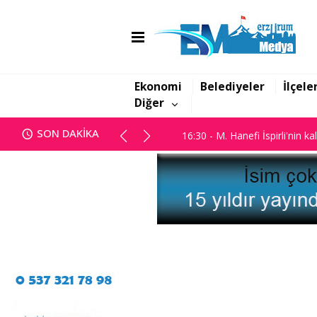
16:06 - Görbil Özcan partisinde
16:30 - M. Hanefi İspirli'nin ka
Ekonomi
Belediyeler
İlçele
Diğer
16:06 - Görbil Özcan partisinde
SON DAKİKA
16:30 - M. Hanefi İspirli'nin ka