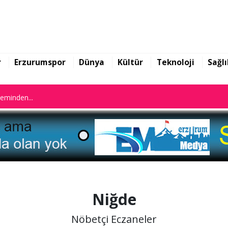
n istifa etti
leminden...
r
Erzurumspor
Dünya
Kültür
Teknoloji
Sağlı
n istifa etti
leminden...
Niğde
Nöbetçi Eczaneler