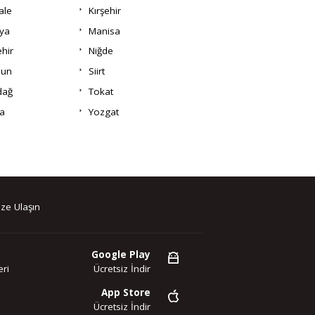
ale
Kırşehir
ya
Manisa
hir
Niğde
un
Siirt
dağ
Tokat
a
Yozgat
ze Ulaşın
Google Play
ri
Ücretsiz İndir
App Store
Ücretsiz İndir