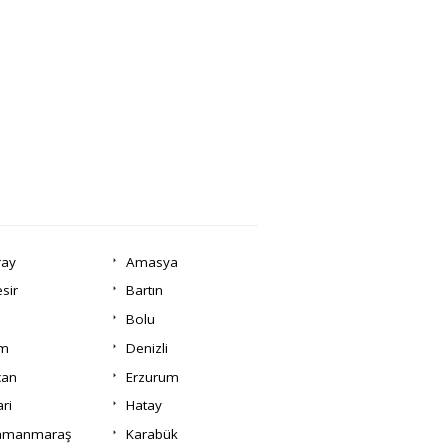
ray
Amasya
esir
Bartın
Bolu
um
Denizli
can
Erzurum
ri
Hatay
amanmaraş
Karabük