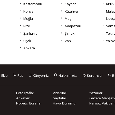
Kastamonu
Kayseri
Kırıkk
Konya
Kütahya
Malat
Muğla
Muş
Nevşe
Rize
Adapazarı
Sams
Şanlıurfa
Şırnak
Tekir
Uşak
Van
Yalov
Ankara
 Ekle
Rss
Künyemiz
Hakkımızda
Kurumsal
Bi
Fotoğraflar
Videolar
Yazarlar
Anketler
Sayfalar
Gazete Manşetle
Nöbetçi Eczane
Hava Durumu
Namaz Vakitleri