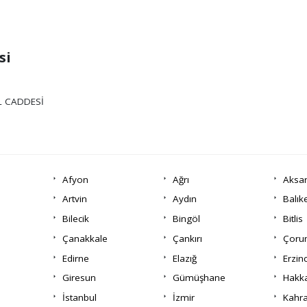
si
IL CADDESİ
Afyon
Ağrı
Aksa
Artvin
Aydın
Balık
Bilecik
Bingöl
Bitlis
Çanakkale
Çankırı
Çor
Edirne
Elazığ
Erzin
Giresun
Gümüşhane
Hakka
İstanbul
İzmir
Kahr