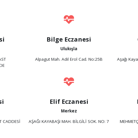
si
Bilge Eczanesi
Ulukışla
AST
Alpagut Mah. Adil Erol Cad. No:25B
Aşağı Kaya
DE
si
Elif Eczanesi
Merkez
T CADDESİ
AŞAĞI KAYABAŞI MAH. BİLGİLİ SOK. NO: 7
MEHMETÇ