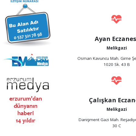
Ayan Eczanes
Melikgazi
Osman Kavuncu Mah. Girne Şeh
1020 Sk. 43 B
Çalışkan Eczan
Melikgazi
Danişment Gazi Mah. Reşadiy
30 C