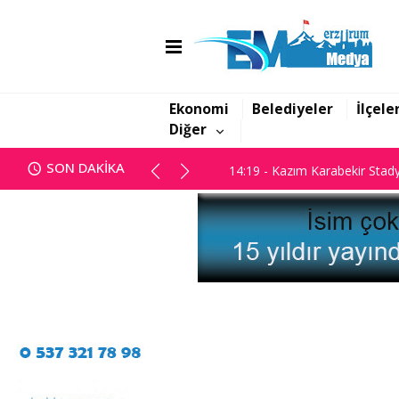
14:10 - Usta Kalem Engin Gült
14:19 - Kazım Karabekir Stady
Ekonomi
Belediyeler
İlçele
Diğer
14:10 - Usta Kalem Engin Gült
SON DAKİKA
14:19 - Kazım Karabekir Stady