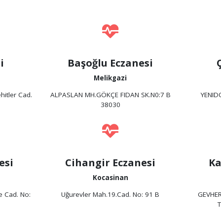
i
Başoğlu Eczanesi
Melikgazi
itler Cad.
ALPASLAN MH.GÖKÇE FIDAN SK.N0:7 B
YENID
38030
esi
Cihangir Eczanesi
Ka
Kocasinan
e Cad. No:
Uğurevler Mah.19.Cad. No: 91 B
GEVHER
T