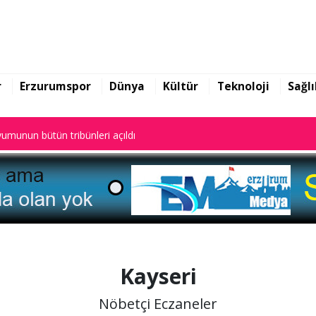
ekin yazılarına başladı
umunun bütün tribünleri açıldı
r
Erzurumspor
Dünya
Kültür
Teknoloji
Sağlı
ekin yazılarına başladı
umunun bütün tribünleri açıldı
Kayseri
Nöbetçi Eczaneler