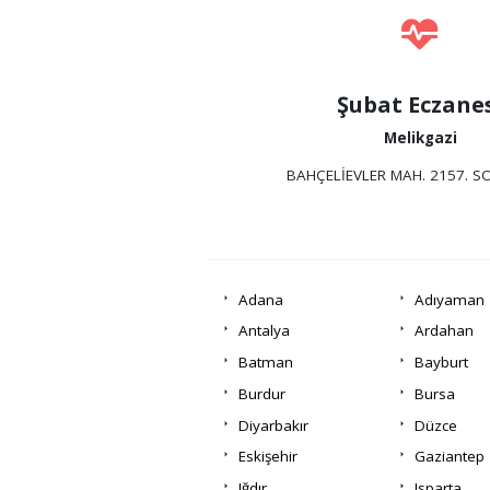
Şubat Eczane
Melikgazi
BAHÇELİEVLER MAH. 2157. S
Adana
Adıyaman
Antalya
Ardahan
Batman
Bayburt
Burdur
Bursa
Diyarbakır
Düzce
Eskişehir
Gaziantep
Iğdır
Isparta