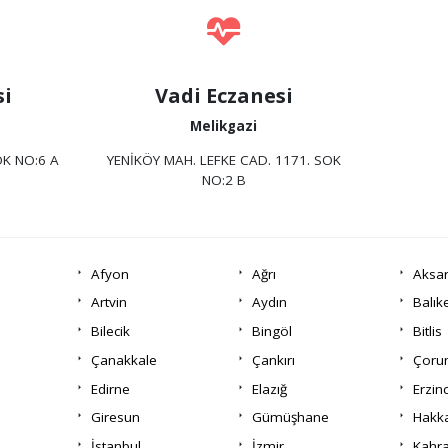
si
Vadi Eczanesi
Melikgazi
OK NO:6 A
YENİKÖY MAH. LEFKE CAD. 1171. SOK
NO:2 B
Afyon
Ağrı
Aksa
Artvin
Aydın
Balık
Bilecik
Bingöl
Bitlis
Çanakkale
Çankırı
Çor
Edirne
Elazığ
Erzin
Giresun
Gümüşhane
Hakka
İstanbul
İzmir
Kahr