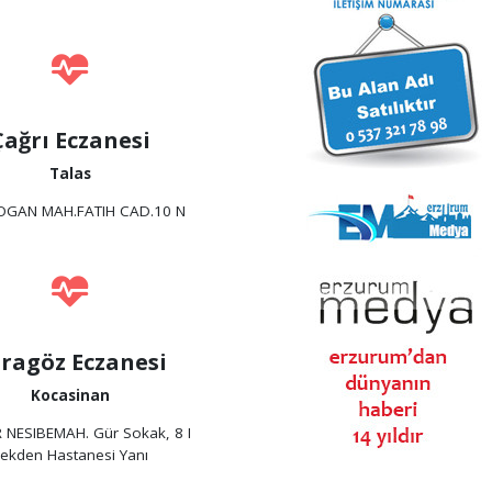
Çağrı Eczanesi
Talas
OGAN MAH.FATIH CAD.10 N
ragöz Eczanesi
Kocasinan
 NESIBEMAH. Gür Sokak, 8 I
ekden Hastanesi Yanı