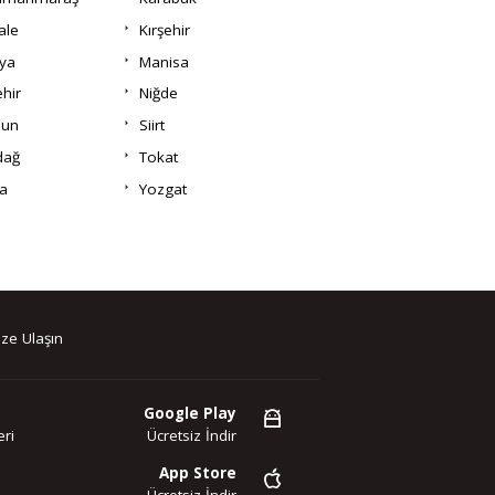
ale
Kırşehir
ya
Manisa
hir
Niğde
un
Siirt
dağ
Tokat
a
Yozgat
ze Ulaşın
Google Play
ri
Ücretsiz İndir
App Store
Ücretsiz İndir