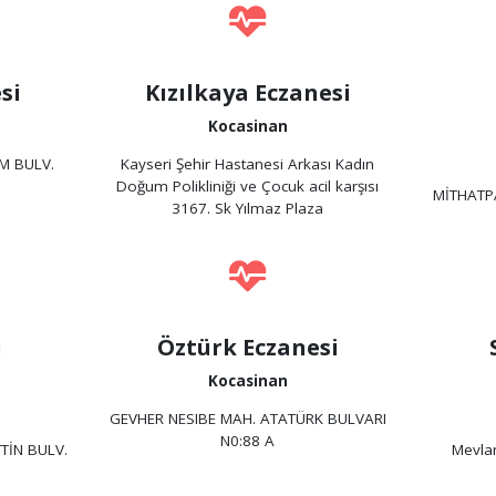
si
Kızılkaya Eczanesi
Kocasinan
M BULV.
Kayseri Şehir Hastanesi Arkası Kadın
Doğum Polikliniği ve Çocuk acil karşısı
MİTHATP
3167. Sk Yılmaz Plaza
u
Öztürk Eczanesi
Kocasinan
GEVHER NESIBE MAH. ATATÜRK BULVARI
N0:88 A
TİN BULV.
Mevla