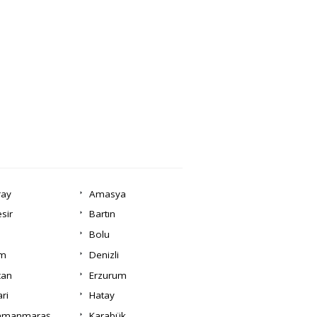
ray
Amasya
esir
Bartın
Bolu
um
Denizli
can
Erzurum
ri
Hatay
amanmaraş
Karabük