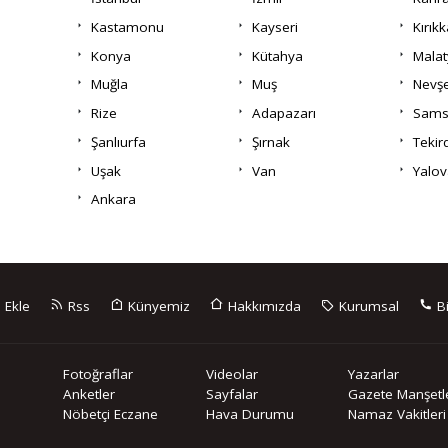
Kastamonu
Kayseri
Kırıkk
Konya
Kütahya
Malat
Muğla
Muş
Nevşe
Rize
Adapazarı
Sams
Şanlıurfa
Şırnak
Tekir
Uşak
Van
Yalov
Ankara
 Ekle
Rss
Künyemiz
Hakkımızda
Kurumsal
Bi
Fotoğraflar
Videolar
Yazarlar
Anketler
Sayfalar
Gazete Manşetle
Nöbetçi Eczane
Hava Durumu
Namaz Vakitleri