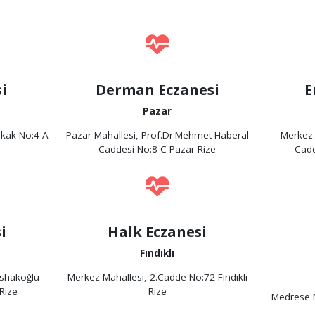
i
Derman Eczanesi
E
Pazar
okak No:4 A
Pazar Mahallesi, Prof.Dr.Mehmet Haberal
Merkez
Caddesi No:8 C Pazar Rize
Cadd
i
Halk Eczanesi
Fındıklı
İshakoğlu
Merkez Mahallesi, 2.Cadde No:72 Fındıklı
Rize
Rize
Medrese M