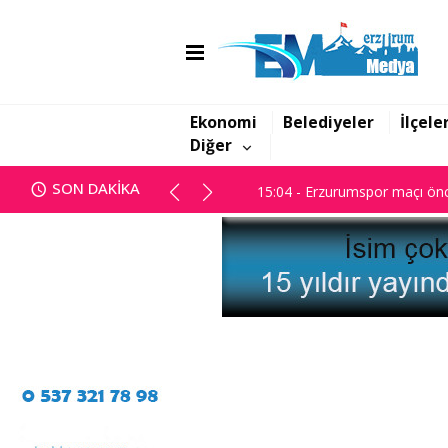
14:45 - Başsavcılık; "Yanan dos
15:04 - Erzurumspor maçı önc
Ekonomi
Belediyeler
İlçele
Diğer
14:45 - Başsavcılık; "Yanan dos
SON DAKİKA
15:04 - Erzurumspor maçı önc