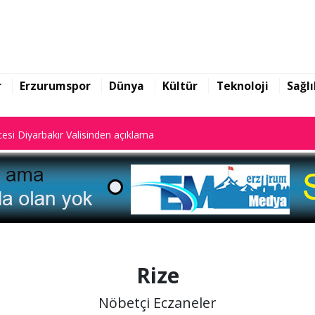
yalar dijital sistemde kayıtlı."
esi Diyarbakır Valisinden açıklama
r
Erzurumspor
Dünya
Kültür
Teknoloji
Sağlı
yalar dijital sistemde kayıtlı."
esi Diyarbakır Valisinden açıklama
Rize
Nöbetçi Eczaneler