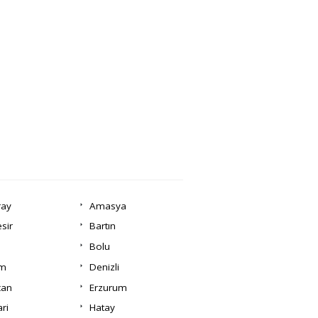
ray
Amasya
esir
Bartın
Bolu
um
Denizli
can
Erzurum
ri
Hatay