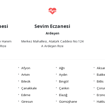
nesi
Sevim Eczanesi
Ardeşen
de Hanım
Merkez Mahallesi, Atatürk Caddesi No:124
Rize
A Ardeşen Rize
Afyon
Ağrı
Aksa
Artvin
Aydın
Balık
Bilecik
Bingöl
Bitlis
Çanakkale
Çankırı
Çor
Edirne
Elazığ
Erzin
Giresun
Gümüşhane
Hakka