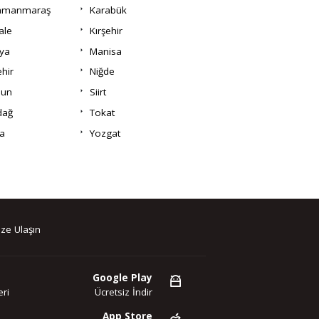
amanmaraş
Karabük
ale
Kırşehir
ya
Manisa
hir
Niğde
un
Siirt
dağ
Tokat
a
Yozgat
ze Ulaşın
Google Play
ri
Ücretsiz İndir
App Store