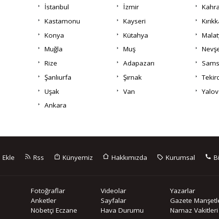
İstanbul
İzmir
Kahr
Kastamonu
Kayseri
Kırıkk
Konya
Kütahya
Malat
Muğla
Muş
Nevşe
Rize
Adapazarı
Sams
Şanlıurfa
Şırnak
Tekir
Uşak
Van
Yalov
Ankara
 Ekle
Rss
Künyemiz
Hakkımızda
Kurumsal
Bi
Fotoğraflar
Videolar
Yazarlar
Anketler
Sayfalar
Gazete Manşetle
Nöbetçi Eczane
Hava Durumu
Namaz Vakitleri