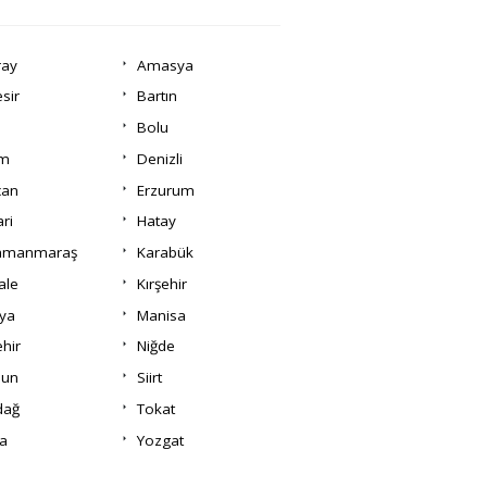
ray
Amasya
esir
Bartın
Bolu
um
Denizli
can
Erzurum
ri
Hatay
amanmaraş
Karabük
ale
Kırşehir
ya
Manisa
hir
Niğde
un
Siirt
dağ
Tokat
a
Yozgat