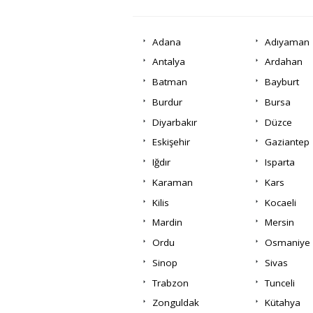
Adana
Adıyaman
Antalya
Ardahan
Batman
Bayburt
Burdur
Bursa
Diyarbakır
Düzce
Eskişehir
Gaziantep
Iğdır
Isparta
Karaman
Kars
Kilis
Kocaeli
Mardin
Mersin
Ordu
Osmaniye
Sinop
Sivas
Trabzon
Tunceli
Zonguldak
Kütahya