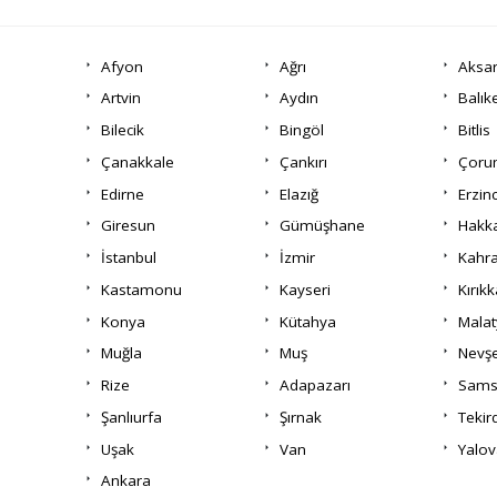
Afyon
Ağrı
Aksa
Artvin
Aydın
Balık
Bilecik
Bingöl
Bitlis
Çanakkale
Çankırı
Çor
Edirne
Elazığ
Erzin
Giresun
Gümüşhane
Hakka
İstanbul
İzmir
Kahr
Kastamonu
Kayseri
Kırıkk
Konya
Kütahya
Malat
Muğla
Muş
Nevşe
Rize
Adapazarı
Sams
Şanlıurfa
Şırnak
Tekir
Uşak
Van
Yalov
Ankara