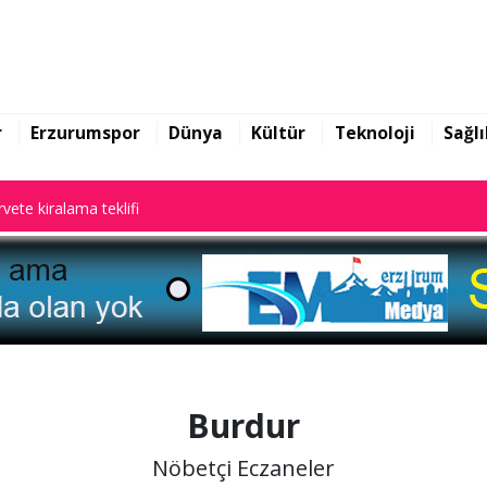
rarları ile gündem oldu
vete kiralama teklifi
r
Erzurumspor
Dünya
Kültür
Teknoloji
Sağlı
rarları ile gündem oldu
vete kiralama teklifi
Burdur
Nöbetçi Eczaneler