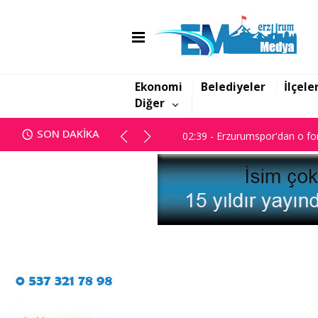
01:47 - Erzurum BB Meclisi ka
02:39 - Erzurumspor'dan o for
Ekonomi
Belediyeler
İlçele
Diğer
01:47 - Erzurum BB Meclisi ka
SON DAKİKA
02:39 - Erzurumspor'dan o for