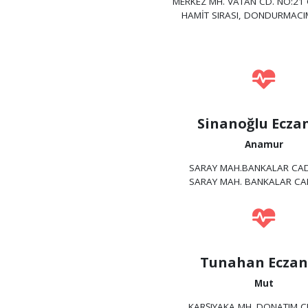
MERKEZ MH. VATAN CD. NO:21 
HAMİT SIRASI, DONDURMACIM
Sinanoğlu Ecza
Anamur
SARAY MAH.BANKALAR CAD
SARAY MAH. BANKALAR CA
Tunahan Eczan
Mut
KARŞIYAKA MH. DONATIM C