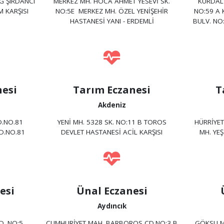
G ŞIRDANCI
MERKEZ MH. HOCA AHMET YESEVİ SK.
KURDALİ
 KARŞISI
NO:5E MERKEZ MH. ÖZEL YENİŞEHİR
NO:59 A 
HASTANESİ YANI - ERDEMLİ
BULV. NO
nesi
Tarım Eczanesi
T
Akdeniz
.NO.81
YENİ MH. 5328 SK. NO:11 B TOROS
HÜRRİYET
D.NO.81
DEVLET HASTANESİ ACİL KARŞISI
MH. YE
esi
Ünal Eczanesi
Aydıncık
D. NO:5
CUMHURİYET MAH. BARBOROS CD.NO:3 B
GÖKSU M