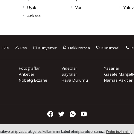
Uşak
Van
Yalov
Ankara
 Ekle
Rss
Künyemiz
Hakkımızda
Kurumsal
Bi
Fotoğraflar
Videolar
Yazarlar
Anketler
Sayfalar
Gazete Manşetle
Nöbetçi Eczane
Hava Durumu
Namaz Vakitleri
içeriklerin tüm hakları saklı tutulmaktadır, izinsiz içerikler kullanılam
 siteye giriş yaparak çerez kullanımını kabul etmiş sayılıyorsunuz.
Daha fazla bilgi