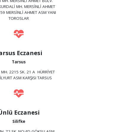
 MH. MERSİNLİ AHMET BULV.
KURDALİ MH. MERSİNLİ AHMET
:59 MERSİNLİ AHMET ASM YANI
TOROSLAR
arsus Eczanesi
Tarsus
 MH. 2215 SK. 21 A HÜRRİYET
ŞİLYURT ASM KARŞISI TARSUS
Ünlü Eczanesi
Silifke
H. 72 SK. NO:4D GÖKSU ASM