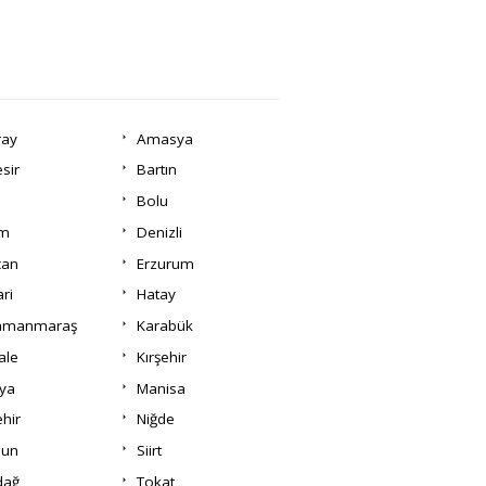
ray
Amasya
esir
Bartın
Bolu
um
Denizli
can
Erzurum
ri
Hatay
amanmaraş
Karabük
ale
Kırşehir
ya
Manisa
hir
Niğde
un
Siirt
dağ
Tokat