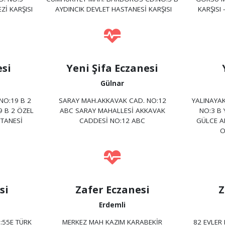
Zİ KARŞISI
AYDINCIK DEVLET HASTANESİ KARŞISI
KARŞISI
si
Yeni Şifa Eczanesi
Gülnar
NO:19 B 2
SARAY MAH.AKKAVAK CAD. NO:12
YALINAYAK
9 B 2 ÖZEL
ABC SARAY MAHALLESİ AKKAVAK
NO:3 B 
TANESİ
CADDESİ NO:12 ABC
GÜLCE AP
O
si
Zafer Eczanesi
Z
Erdemli
:55E TÜRK
MERKEZ MAH KAZIM KARABEKİR
82 EVLER