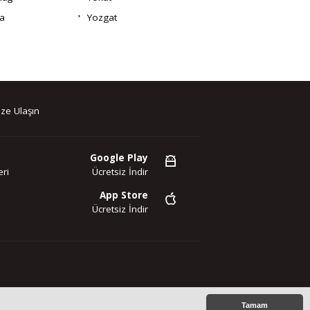
a
Yozgat
ze Ulaşın
Google Play
ri
Ücretsiz İndir
App Store
Ücretsiz İndir
az. Copyright 2020©
Tamam