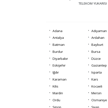
TELEKOM YUKARISI
Adana
Adıyaman
Antalya
Ardahan
Batman
Bayburt
Burdur
Bursa
Diyarbakır
Düzce
Eskişehir
Gaziantep
Iğdır
Isparta
Karaman
Kars
Kilis
Kocaeli
Mardin
Mersin
Ordu
Osmaniye
Sinop
Sivas