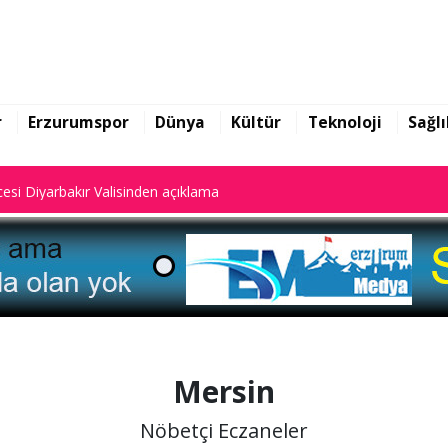
yalar dijital sistemde kayıtlı."
esi Diyarbakır Valisinden açıklama
r
Erzurumspor
Dünya
Kültür
Teknoloji
Sağlı
yalar dijital sistemde kayıtlı."
esi Diyarbakır Valisinden açıklama
Mersin
Nöbetçi Eczaneler