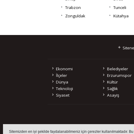
Trabzon
Tunceli
Zonguldak
Kütahya
Sitene
Ekonomi
Belediyeler
İlçeler
Erzurumspor
Dünya
Kültür
Teknoloji
Sağlık
Siyaset
Asayiş
Sitemizde bulunan 
Sitemizden en iyi şekilde faydalanabilmeniz için çerezler kullanılmaktadır. Bu