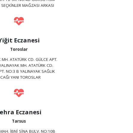
 - SEÇKİNLER MAĞZASI ARKASI
Yiğit Eczanesi
Toroslar
 MH. ATATÜRK CD. GÜLCE APT.
YALINAYAK MH. ATATÜRK CD.
T. NO:3 B YALINAYAK SAĞLIK
CAĞI YANI TOROSLAR
ehra Eczanesi
Tarsus
 MAH. İBNİ SİNA BULV. NO:10B