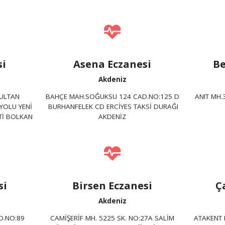
si
Asena Eczanesi
Be
Akdeniz
SULTAN
BAHÇE MAH.SOĞUKSU 124 CAD.NO:125 D
ANIT MH.
YOLU YENİ
BURHANFELEK CD ERCİYES TAKSİ DURAĞI
ATİ BOLKAN
AKDENİZ
si
Birsen Eczanesi
Ç
Akdeniz
D.NO:89
CAMİŞERİF MH. 5225 SK. NO:27A SALİM
ATAKENT 