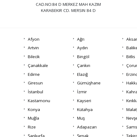
CAD.NO:84 D MERKEZ MAH KAZIM
KARABEKIR CD. MERSIN 84 D
Afyon
Ağrı
Aksa
Artvin
Aydın
Balık
Bilecik
Bingöl
Bitlis
Çanakkale
Çankırı
Çor
Edirne
Elazığ
Erzin
Giresun
Gümüşhane
Hakka
İstanbul
İzmir
Kahr
Kastamonu
Kayseri
Kırıkk
Konya
Kütahya
Malat
Muğla
Muş
Nevşe
Rize
Adapazarı
Sams
Şanlıurfa
Şırnak
Tekir