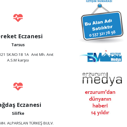
reket Eczanesi
Tarsus
321 SK.NO:18 1A Anıt Mh. Anıt
A.S.M karşısı
ağdaş Eczanesi
Silifke
MH. ALPARSLAN TÜRKEŞ BULV.