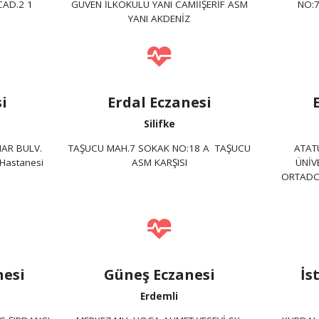
CAD.2 1
GÜVEN İLKOKULU YANI CAMİİŞERİF ASM
NO:7
YANI AKDENİZ
i
Erdal Eczanesi
Silifke
AR BULV.
TAŞUCU MAH.7 SOKAK NO:18 A TAŞUCU
ATAT
Hastanesi
ASM KARŞISI
ÜNİV
ORTADOĞ
esi
Güneş Eczanesi
İs
Erdemli