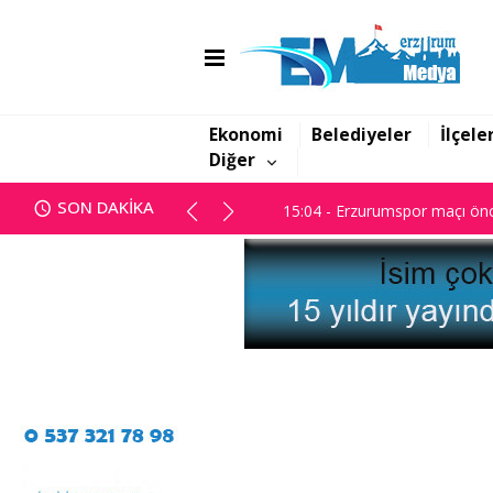
14:45 - Başsavcılık; "Yanan dos
15:04 - Erzurumspor maçı önc
Ekonomi
Belediyeler
İlçele
Diğer
14:45 - Başsavcılık; "Yanan dos
SON DAKİKA
15:04 - Erzurumspor maçı önc