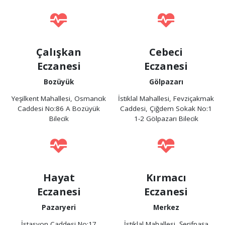
Çalışkan
Cebeci
Eczanesi
Eczanesi
Bozüyük
Gölpazarı
Yeşilkent Mahallesi, Osmancık
İstiklal Mahallesi, Fevziçakmak
Caddesi No:86 A Bozüyük
Caddesi, Çiğdem Sokak No:1
Bilecik
1-2 Gölpazarı Bilecik
Hayat
Kırmacı
Eczanesi
Eczanesi
Pazaryeri
Merkez
İstasyon Caddesi No:17
İstiklal Mahallesi, Şerifpaşa