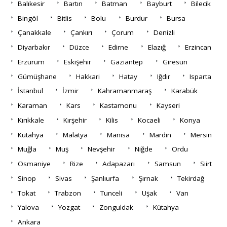
Balıkesir
Bartın
Batman
Bayburt
Bilecik
Bingöl
Bitlis
Bolu
Burdur
Bursa
Çanakkale
Çankırı
Çorum
Denizli
Diyarbakır
Düzce
Edirne
Elazığ
Erzincan
Erzurum
Eskişehir
Gaziantep
Giresun
Gümüşhane
Hakkari
Hatay
Iğdır
Isparta
İstanbul
İzmir
Kahramanmaraş
Karabük
Karaman
Kars
Kastamonu
Kayseri
Kırıkkale
Kırşehir
Kilis
Kocaeli
Konya
Kütahya
Malatya
Manisa
Mardin
Mersin
Muğla
Muş
Nevşehir
Niğde
Ordu
Osmaniye
Rize
Adapazarı
Samsun
Siirt
Sinop
Sivas
Şanlıurfa
Şırnak
Tekirdağ
Tokat
Trabzon
Tunceli
Uşak
Van
Yalova
Yozgat
Zonguldak
Kütahya
Ankara