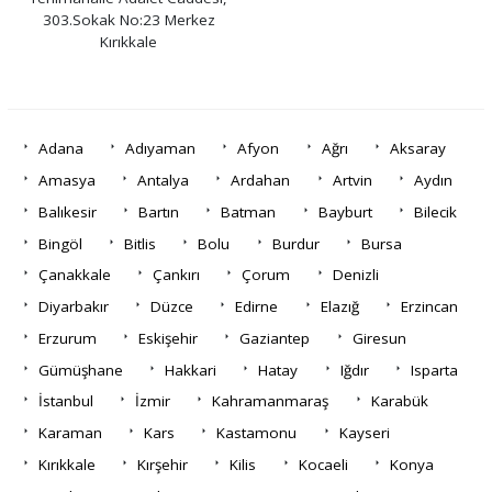
303.Sokak No:23 Merkez
Kırıkkale
Adana
Adıyaman
Afyon
Ağrı
Aksaray
Amasya
Antalya
Ardahan
Artvin
Aydın
Balıkesir
Bartın
Batman
Bayburt
Bilecik
Bingöl
Bitlis
Bolu
Burdur
Bursa
Çanakkale
Çankırı
Çorum
Denizli
Diyarbakır
Düzce
Edirne
Elazığ
Erzincan
Erzurum
Eskişehir
Gaziantep
Giresun
Gümüşhane
Hakkari
Hatay
Iğdır
Isparta
İstanbul
İzmir
Kahramanmaraş
Karabük
Karaman
Kars
Kastamonu
Kayseri
Kırıkkale
Kırşehir
Kilis
Kocaeli
Konya