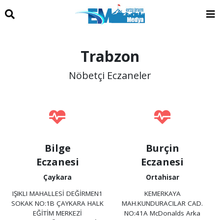
Trabzon
Nöbetçi Eczaneler
Bilge
Burçin
Eczanesi
Eczanesi
Çaykara
Ortahisar
IŞIKLI MAHALLESİ DEĞİRMEN1
KEMERKAYA
SOKAK NO:1B ÇAYKARA HALK
MAH.KUNDURACILAR CAD.
EĞİTİM MERKEZİ
NO:41A McDonalds Arka