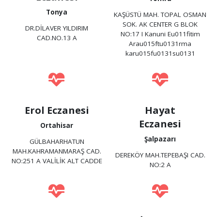
Tonya
KAŞÜSTÜ MAH. TOPAL OSMAN
SOK. AK CENTER G BLOK
DR.DİLAVER YILDIRIM
NO:17 I Kanuni Eu011fitim
CAD.NO.13 A
Arau015ftu0131rma
karu015fu0131su0131
Erol Eczanesi
Hayat
Eczanesi
Ortahisar
Şalpazarı
GÜLBAHARHATUN
MAH.KAHRAMANMARAŞ CAD.
DEREKÖY MAH.TEPEBAŞI CAD.
NO:251 A VALİLİK ALT CADDE
NO:2 A