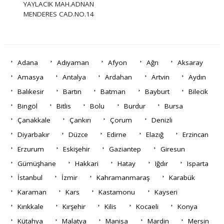
YAYLACIK MAH.ADNAN
MENDERES CAD.NO.14
Adana
Adıyaman
Afyon
Ağrı
Aksaray
Amasya
Antalya
Ardahan
Artvin
Aydın
Balıkesir
Bartın
Batman
Bayburt
Bilecik
Bingöl
Bitlis
Bolu
Burdur
Bursa
Çanakkale
Çankırı
Çorum
Denizli
Diyarbakır
Düzce
Edirne
Elazığ
Erzincan
Erzurum
Eskişehir
Gaziantep
Giresun
Gümüşhane
Hakkari
Hatay
Iğdır
Isparta
İstanbul
İzmir
Kahramanmaraş
Karabük
Karaman
Kars
Kastamonu
Kayseri
Kırıkkale
Kırşehir
Kilis
Kocaeli
Konya
Kütahya
Malatya
Manisa
Mardin
Mersin