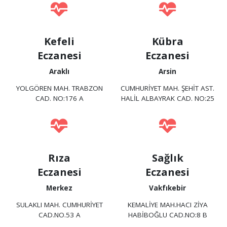
Kefeli
Kübra
Eczanesi
Eczanesi
Araklı
Arsin
YOLGÖREN MAH. TRABZON
CUMHURİYET MAH. ŞEHİT AST.
CAD. NO:176 A
HALİL ALBAYRAK CAD. NO:25
Rıza
Sağlık
Eczanesi
Eczanesi
Merkez
Vakfıkebir
SULAKLI MAH. CUMHURİYET
KEMALİYE MAH.HACI ZİYA
CAD.NO.53 A
HABİBOĞLU CAD.NO:8 B