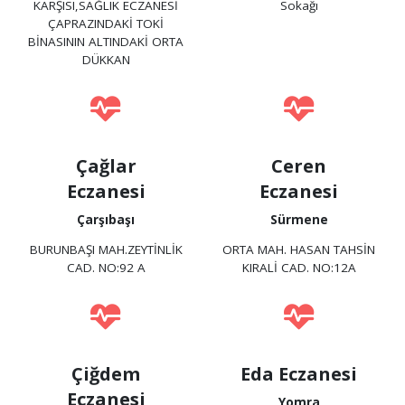
KARŞISI,SAĞLIK ECZANESİ
Sokağı
ÇAPRAZINDAKİ TOKİ
BİNASININ ALTINDAKİ ORTA
DÜKKAN
Çağlar
Ceren
Eczanesi
Eczanesi
Çarşıbaşı
Sürmene
BURUNBAŞI MAH.ZEYTİNLİK
ORTA MAH. HASAN TAHSİN
CAD. NO:92 A
KIRALİ CAD. NO:12A
Çiğdem
Eda Eczanesi
Eczanesi
Yomra