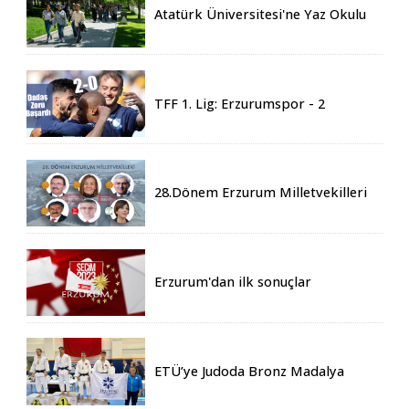
Atatürk Üniversitesi'ne Yaz Okulu
İçin 155 Üniversiteden Öğrenci
Geldi
TFF 1. Lig: Erzurumspor - 2
Boluspor - 0
28.Dönem Erzurum Milletvekilleri
Belli Oldu
Erzurum'dan ilk sonuçlar
ETÜ’ye Judoda Bronz Madalya