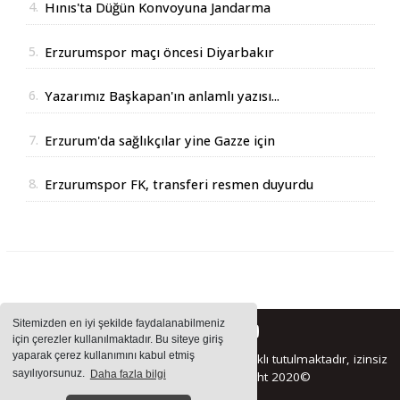
4.
Hınıs'ta Düğün Konvoyuna Jandarma
Operasyonu
5.
Erzurumspor maçı öncesi Diyarbakır
Valisinden açıklama
6.
Yazarımız Başkapan'ın anlamlı yazısı...
7.
Erzurum'da sağlıkçılar yine Gazze için
yürüdüler
8.
Erzurumspor FK, transferi resmen duyurdu
Sitemizden en iyi şekilde faydalanabilmeniz
için çerezler kullanılmaktadır. Bu siteye giriş
yaparak çerez kullanımını kabul etmiş
Sitemizde bulunan içeriklerin tüm hakları saklı tutulmaktadır, izinsiz
sayılıyorsunuz.
Daha fazla bilgi
içerikler kullanılamaz. Copyright 2020©