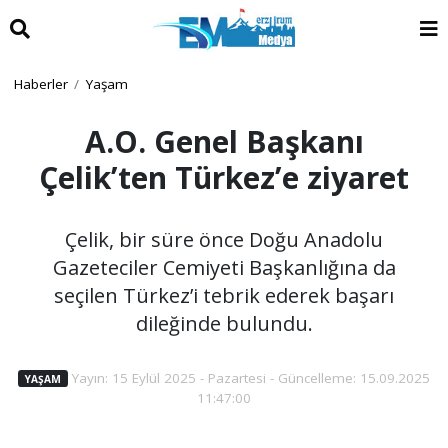
Haberler
Yaşam
A.O. Genel Başkanı
Çelik’ten Türkez’e ziyaret
Çelik, bir süre önce Doğu Anadolu
Gazeteciler Cemiyeti Başkanlığına da
seçilen Türkez’i tebrik ederek başarı
dileğinde bulundu.
Yayın: 15 Eylül 2025 - Pazartesi - Güncelleme: 15.09.2025
YAŞAM
11:47:00