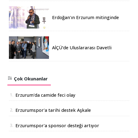
Erdoğan'ın Erzurum mitinginde
katılım rekoru kırıldı
AİÇÜ’de Uluslararası Davetli
Karma Sergi Açıldı
Çok Okunanlar
1.
Erzurum'da camide feci olay
2.
Erzurumspor'a tarihi destek Aşkale
Çimento'dan geldi
3.
Erzurumspor'a sponsor desteği artıyor