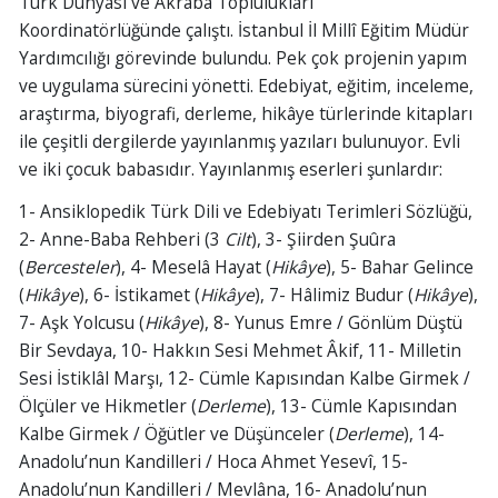
Türk Dünyası ve Akraba Toplulukları
Koordinatörlüğünde çalıştı. İstanbul İl Millî Eğitim Müdür
Yardımcılığı görevinde bulundu. Pek çok projenin yapım
ve uygulama sürecini yönetti. Edebiyat, eğitim, inceleme,
araştırma, biyografi, derleme, hikâye türlerinde kitapları
ile çeşitli dergilerde yayınlanmış yazıları bulunuyor. Evli
ve iki çocuk babasıdır. Yayınlanmış eserleri şunlardır:
1- Ansiklopedik Türk Dili ve Edebiyatı Terimleri Sözlüğü,
2- Anne-Baba Rehberi (3
Cilt
), 3- Şiirden Şuûra
(
Bercesteler
), 4- Meselâ Hayat (
Hikâye
), 5- Bahar Gelince
(
Hikâye
), 6- İstikamet (
Hikâye
), 7- Hâlimiz Budur (
Hikâye
),
7- Aşk Yolcusu (
Hikâye
), 8- Yunus Emre / Gönlüm Düştü
Bir Sevdaya, 10- Hakkın Sesi Mehmet Âkif, 11- Milletin
Sesi İstiklâl Marşı, 12- Cümle Kapısından Kalbe Girmek /
Ölçüler ve Hikmetler (
Derleme
), 13- Cümle Kapısından
Kalbe Girmek / Öğütler ve Düşünceler (
Derleme
), 14-
Anadolu’nun Kandilleri / Hoca Ahmet Yesevî, 15-
Anadolu’nun Kandilleri / Mevlâna, 16- Anadolu’nun