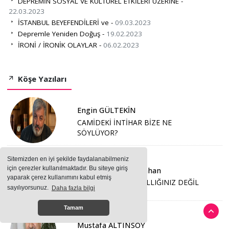
DEPREMİN SOSYAL VE KÜLTÜREL ETKİLERİ ÜZERİNE -
22.03.2023
İSTANBUL BEYEFENDİLERİ ve -
09.03.2023
Depremle Yeniden Doğuş -
19.02.2023
İRONİ / İRONİK OLAYLAR -
06.02.2023
Köşe Yazıları
Engin GÜLTEKİN
CAMİDEKİ İNTİHAR BİZE NE
SÖYLÜYOR?
Sitemizden en iyi şekilde faydalanabilmeniz
için çerezler kullanılmaktadır. Bu siteye giriş
Hatice Başkapan Şahan
yaparak çerez kullanımını kabul etmiş
BURALAR SİZİN KRALLIĞINIZ DEĞİL
sayılıyorsunuz.
Daha fazla bilgi
Tamam
Mustafa ALTINSOY