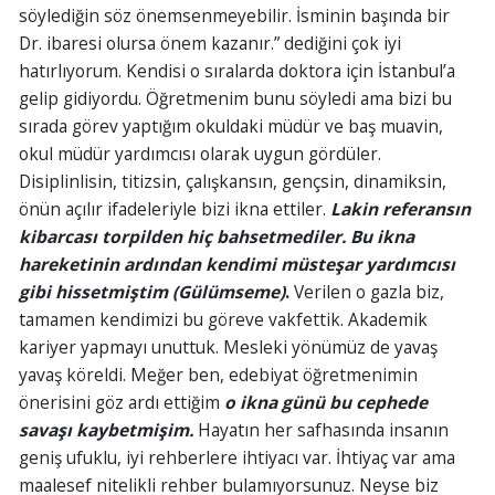
söylediğin söz önemsenmeyebilir. İsminin başında bir
Dr. ibaresi olursa önem kazanır.” dediğini çok iyi
hatırlıyorum. Kendisi o sıralarda doktora için İstanbul’a
gelip gidiyordu. Öğretmenim bunu söyledi ama bizi bu
sırada görev yaptığım okuldaki müdür ve baş muavin,
okul müdür yardımcısı olarak uygun gördüler.
Disiplinlisin, titizsin, çalışkansın, gençsin, dinamiksin,
önün açılır ifadeleriyle bizi ikna ettiler.
Lakin referansın
kibarcası torpilden hiç bahsetmediler. Bu ikna
hareketinin ardından kendimi müsteşar yardımcısı
gibi hissetmiştim
(Gülümseme)
.
Verilen o gazla biz,
tamamen kendimizi bu göreve vakfettik. Akademik
kariyer yapmayı unuttuk. Mesleki yönümüz de yavaş
yavaş köreldi. Meğer ben, edebiyat öğretmenimin
önerisini göz ardı ettiğim
o ikna günü bu cephede
savaşı kaybetmişim.
Hayatın her safhasında insanın
geniş ufuklu, iyi rehberlere ihtiyacı var. İhtiyaç var ama
maalesef nitelikli rehber bulamıyorsunuz. Neyse biz