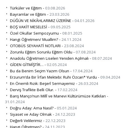
Türküler ve Eğitim -
03.08.2026
Bayramlar ve Eğitim -
23.03.2026
DÜĞÜN VE NİKÂHLARIMIZ ÜZERİNE -
04.01.2026
BOŞ VAKİT MESELESİ -
09.05.2025
Özel Okullar Sempozyumu -
08.01.2025
Hangi Öğretmen/ Muallim? -
24.11.2024
OTOBÜS SEYAHATİ NOTLARI -
23.08.2024
Zorunlu Eğitim Sorunlu Eğitim Oldu -
07.08.2024
Anadolu Öğretmen Liseleri Yeniden Açılmalı -
08.07.2024
GİDEN GİTMİŞTİR… -
02.05.2024
Bu da Benim Seçim Yazım Olsun -
17.04.2024
Erzurum’da Bir İrfan Mektebi: Ruhi Özcan* Yurdu -
09.04.2024
En Önemli Rızık: Beşerî Sermayemiz -
26.03.2024
Derviş Trafikte Belli Olur. -
17.02.2024
Barış Manço’nun Millî ve Manevi Kültürümüze Katkıları -
31.01.2024
Doğru Aday: Ama Nasıl? -
05.01.2024
Siyaset ve Aday Olmak -
24.12.2023
Değerli Velilerimiz -
22.12.2023
Hangi Öğretmen? -
24.11.2023