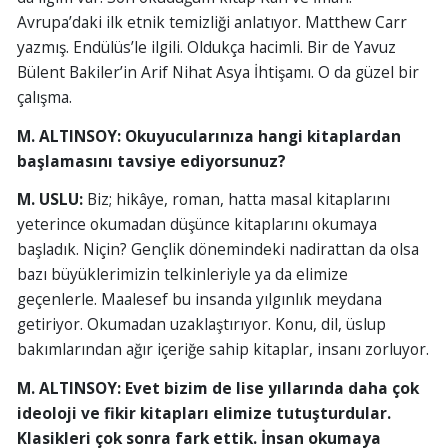
Avrupa’daki ilk etnik temizliği anlatıyor. Matthew Carr
yazmış. Endülüs’le ilgili. Oldukça hacimli. Bir de Yavuz
Bülent Bakiler’in Arif Nihat Asya İhtişamı. O da güzel bir
çalışma.
M. ALTINSOY: Okuyucularınıza hangi kitaplardan
başlamasını tavsiye ediyorsunuz?
M. USLU:
Biz; hikâye, roman, hatta masal kitaplarını
yeterince okumadan düşünce kitaplarını okumaya
başladık. Niçin? Gençlik dönemindeki nadirattan da olsa
bazı büyüklerimizin telkinleriyle ya da elimize
geçenlerle. Maalesef bu insanda yılgınlık meydana
getiriyor. Okumadan uzaklaştırıyor. Konu, dil, üslup
bakımlarından ağır içeriğe sahip kitaplar, insanı zorluyor.
M. ALTINSOY: Evet bizim de lise yıllarında daha çok
ideoloji ve fikir kitapları elimize tutuşturdular.
Klasikleri çok sonra fark ettik. İnsan okumaya