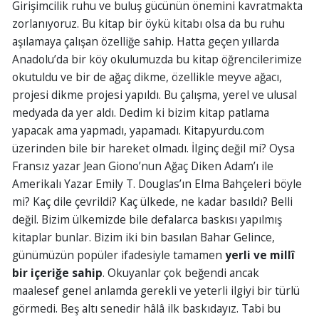
Girişimcilik ruhu ve buluş gücünün önemini kavratmakta
zorlanıyoruz. Bu kitap bir öykü kitabı olsa da bu ruhu
aşılamaya çalışan özelliğe sahip. Hatta geçen yıllarda
Anadolu’da bir köy okulumuzda bu kitap öğrencilerimize
okutuldu ve bir de ağaç dikme, özellikle meyve ağacı,
projesi dikme projesi yapıldı. Bu çalışma, yerel ve ulusal
medyada da yer aldı. Dedim ki bizim kitap patlama
yapacak ama yapmadı, yapamadı. Kitapyurdu.com
üzerinden bile bir hareket olmadı. İlginç değil mi? Oysa
Fransız yazar Jean Giono’nun Ağaç Diken Adam’ı ile
Amerikalı Yazar Emily T. Douglas’ın Elma Bahçeleri böyle
mi? Kaç dile çevrildi? Kaç ülkede, ne kadar basıldı? Belli
değil. Bizim ülkemizde bile defalarca baskısı yapılmış
kitaplar bunlar. Bizim iki bin basılan Bahar Gelince,
günümüzün popüler ifadesiyle tamamen
yerli ve millî
bir içeriğe sahip
. Okuyanlar çok beğendi ancak
maalesef genel anlamda gerekli ve yeterli ilgiyi bir türlü
görmedi. Beş altı senedir hâlâ ilk baskıdayız. Tabi bu