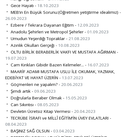
Gece Hayatı -
18.10.2023
MEB’in En Büyük Sorunu:(Öğretmen yetiştirme idealimiz) -
26.09.2023
Ezbere / Tekrara Dayanan Eğitim -
12.09.2023
Anadolu Şehirleri ve Metropol Şehirler -
01.09.2023
Umudun Yeşerdiği Topraklar -
21.08.2023
Azınlık Okulları Gerçeği -
10.08.2023
OLTU BİRLİK BERABERLİK VAKFI VE MUSTAFA AĞIRMAN -
19.07.2023
Cam Kırıkları Gibidir Bazen Kelimeler... -
16.07.2023
MAARİF ADAMI MUSTAFA USLU İLE OKUMAK, YAZMAK,
EDEBİYAT VE HAYAT ÜZERİN -
13.07.2023
Göçmenleri ne yapalım? -
20.06.2023
Şimdi artık -
09.06.2023
Doğrularla Beraber Olmak -
15.05.2023
Can Sıkıntısı -
08.05.2023
Devletin Ücretsiz Kitap Vermesi -
20.04.2023
TECRÜBE İSRAFI ve MİLLÎ EĞİTİM’İN ÜVEY EVLATLARI -
08.04.2023
BAŞINIZ SAĞ OLSUN -
03.04.2023