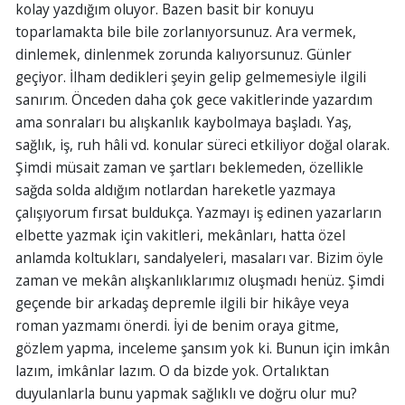
kolay yazdığım oluyor. Bazen basit bir konuyu
toparlamakta bile bile zorlanıyorsunuz. Ara vermek,
dinlemek, dinlenmek zorunda kalıyorsunuz. Günler
geçiyor. İlham dedikleri şeyin gelip gelmemesiyle ilgili
sanırım. Önceden daha çok gece vakitlerinde yazardım
ama sonraları bu alışkanlık kaybolmaya başladı. Yaş,
sağlık, iş, ruh hâli vd. konular süreci etkiliyor doğal olarak.
Şimdi müsait zaman ve şartları beklemeden, özellikle
sağda solda aldığım notlardan hareketle yazmaya
çalışıyorum fırsat buldukça. Yazmayı iş edinen yazarların
elbette yazmak için vakitleri, mekânları, hatta özel
anlamda koltukları, sandalyeleri, masaları var. Bizim öyle
zaman ve mekân alışkanlıklarımız oluşmadı henüz. Şimdi
geçende bir arkadaş depremle ilgili bir hikâye veya
roman yazmamı önerdi. İyi de benim oraya gitme,
gözlem yapma, inceleme şansım yok ki. Bunun için imkân
lazım, imkânlar lazım. O da bizde yok. Ortalıktan
duyulanlarla bunu yapmak sağlıklı ve doğru olur mu?