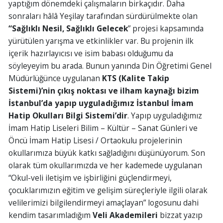
yaptığım dönemdeki çalışmaların birkaçıdır. Daha
sonraları hâlâ Yeşilay tarafından sürdürülmekte olan
“Sağlıklı Nesil, Sağlıklı Gelecek
” projesi kapsamında
yürütülen yarışma ve etkinlikler var. Bu projenin ilk
içerik hazırlayıcısı ve isim babası olduğumu da
söyleyeyim bu arada. Bunun yanında Din Öğretimi Genel
Müdürlüğünce uygulanan
KTS (Kalite Takip
Sistemi)’nin çıkış noktası ve ilham kaynağı bizim
İstanbul’da yapıp uyguladığımız İstanbul İmam
Hatip Okulları Bilgi Sistemi’dir
. Yapıp uyguladığımız
İmam Hatip Liseleri Bilim – Kültür – Sanat Günleri ve
Öncü İmam Hatip Lisesi / Ortaokulu projelerinin
okullarımıza büyük katkı sağladığını düşünüyorum. Son
olarak tüm okullarımızda ve her kademede uygulanan
“Okul-veli iletişim ve işbirliğini güçlendirmeyi,
çocuklarımızın eğitim ve gelişim süreçleriyle ilgili olarak
velilerimizi bilgilendirmeyi amaçlayan” logosunu dahi
kendim tasarımladığım
Veli Akademileri
bizzat yazıp