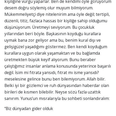
kişiliğine vurgu yaparlar. Ben de kendimi öyle görüyorum
desem doğru söylemiş olur muyum bilmiyorum.
Mükemmeliyetçi diye nitelenirim ama öyle değil; tertipli,
düzenli, titiz, fazlaca hassas bir kişiliğe sahip olduğumu
düşünüyorum. Üretmeyi seviyorum. Bu çocukluk
yıllarından beri böyle. Başkasının koyduğu kurallara
uymak bana zor geliyor ama bu, benim kural dışı ve
gelişigüzel yaşadığımı göstermez. Ben kendi koyduğum
kurallara uygun olarak yaşamaktan ve bu bağlamda
üretmekten büyük keyif alıyorum. Bunu beraber
çalıştığımız insanlar anlama konusunda yeterince başarılı
değil. İsim mi fıtrata yansıdı, fıtrat mı isme yansıdı?
meselesine gelince bunu ben bilemiyorum. Allah bilir.
Belki iyi bir gözlemci ve ruh dünyasından haberdar olan
birileri de kısmen bilebilir. Neyse sözü fazla uzattık
sanırım. Yunus’un mısralarıyla bu sohbeti sonlandıralım:
“Biz dünyadan gider olduk