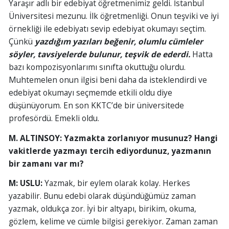
Yaraşır adlı bir edebiyat öğretmenimiz geldi. İstanbul
Üniversitesi mezunu. İlk öğretmenliği. Onun teşviki ve iyi
örnekliği ile edebiyatı sevip edebiyat okumayı seçtim.
Çünkü
yazdığım yazıları beğenir, olumlu cümleler
söyler, tavsiyelerde bulunur, teşvik de ederdi.
Hatta
bazı kompozisyonlarımı sınıfta okuttuğu olurdu.
Muhtemelen onun ilgisi beni daha da isteklendirdi ve
edebiyat okumayı seçmemde etkili oldu diye
düşünüyorum. En son KKTC’de bir üniversitede
profesördü. Emekli oldu.
M. ALTINSOY: Yazmakta zorlanıyor musunuz? Hangi
vakitlerde yazmayı tercih ediyordunuz, yazmanın
bir zamanı var mı?
M: USLU:
Yazmak, bir eylem olarak kolay. Herkes
yazabilir. Bunu edebi olarak düşündüğümüz zaman
yazmak, oldukça zor. İyi bir altyapı, birikim, okuma,
gözlem, kelime ve cümle bilgisi gerekiyor. Zaman zaman