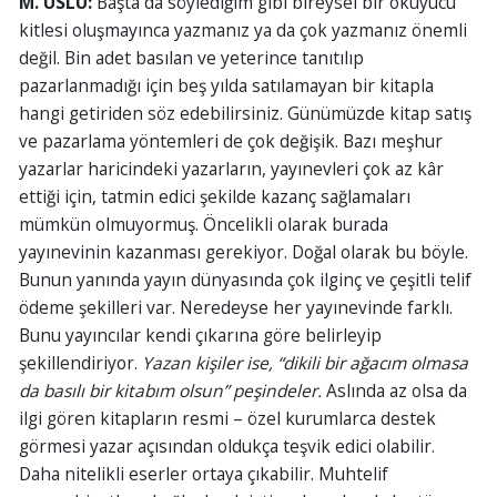
M. USLU:
Başta da söylediğim gibi bireysel bir okuyucu
kitlesi oluşmayınca yazmanız ya da çok yazmanız önemli
değil. Bin adet basılan ve yeterince tanıtılıp
pazarlanmadığı için beş yılda satılamayan bir kitapla
hangi getiriden söz edebilirsiniz. Günümüzde kitap satış
ve pazarlama yöntemleri de çok değişik. Bazı meşhur
yazarlar haricindeki yazarların, yayınevleri çok az kâr
ettiği için, tatmin edici şekilde kazanç sağlamaları
mümkün olmuyormuş. Öncelikli olarak burada
yayınevinin kazanması gerekiyor. Doğal olarak bu böyle.
Bunun yanında yayın dünyasında çok ilginç ve çeşitli telif
ödeme şekilleri var. Neredeyse her yayınevinde farklı.
Bunu yayıncılar kendi çıkarına göre belirleyip
şekillendiriyor.
Yazan kişiler ise, “dikili bir ağacım olmasa
da basılı bir kitabım olsun” peşindeler.
Aslında az olsa da
ilgi gören kitapların resmi – özel kurumlarca destek
görmesi yazar açısından oldukça teşvik edici olabilir.
Daha nitelikli eserler ortaya çıkabilir. Muhtelif