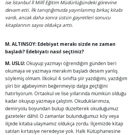
ise İstanbul İl Millî Eğitim Müdürlüğündeki görevine
devam etti. İlk tanıştığımızda yayınlanmış birkaç kitabı
vardı, ancak daha sonra üstün gayretleri sonucu
kitaplarının sayısı oldukça arttı.
M. ALTINSOY: Edebiyat merakı sizde ne zaman
başladı? Edebiyatı nasıl seçtiniz?
M. USLU:
Okuyup yazmayı öğrendiğim günden beri
okumaya ve yazmaya merakım başladı desem yanlış
söylemiş olmam. İlkokul 4. sınıfta şiir yazdığımı, yazdığım
şiiri bir ağabeyimin beğenmeyip dalga geçtiğini
hatırlıyorum. Ortaokul ve lise yıllarında mümkün olduğu
kadar okuyup yazmaya çalıştım. Okuduklarımıza,
demiryolu boyundan bulup düzelterek okuduğumuz
gazeteler dâhil. O zamanlar bulunduğumuz köy veya
ilçede kitaba ulaşmamız oldukça zordu. İlçemizde kitap
satılan kırtasiye neredeyse yok. Halk Kütüphanesine