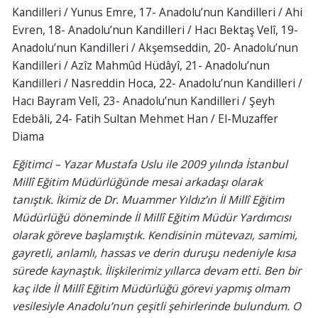
Kandilleri / Yunus Emre, 17- Anadolu’nun Kandilleri / Ahi
Evren, 18- Anadolu’nun Kandilleri / Hacı Bektaş Velî, 19-
Anadolu’nun Kandilleri / Akşemseddin, 20- Anadolu’nun
Kandilleri / Azîz Mahmûd Hüdâyî, 21- Anadolu’nun
Kandilleri / Nasreddin Hoca, 22- Anadolu’nun Kandilleri /
Hacı Bayram Velî, 23- Anadolu’nun Kandilleri / Şeyh
Edebâli, 24- Fatih Sultan Mehmet Han / El-Muzaffer
Diama
Eğitimci – Yazar Mustafa Uslu ile 2009 yılında İstanbul
Millî Eğitim Müdürlüğünde mesai arkadaşı olarak
tanıştık. İkimiz de Dr. Muammer Yıldız’ın İl Millî Eğitim
Müdürlüğü döneminde İl Millî Eğitim Müdür Yardımcısı
olarak göreve başlamıştık. Kendisinin mütevazı, samimi,
gayretli, anlamlı, hassas ve derin duruşu nedeniyle kısa
sürede kaynaştık. İlişkilerimiz yıllarca devam etti. Ben bir
kaç ilde İl Millî Eğitim Müdürlüğü görevi yapmış olmam
vesilesiyle Anadolu’nun çeşitli şehirlerinde bulundum. O