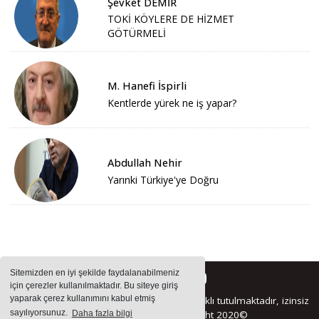
Şevket DEMİR
TOKİ KÖYLERE DE HİZMET
GÖTÜRMELİ
M. Hanefi İspirli
Kentlerde yürek ne iş yapar?
Abdullah Nehir
Yarınki Türkiye'ye Doğru
Sitemizden en iyi şekilde faydalanabilmeniz
için çerezler kullanılmaktadır. Bu siteye giriş
yaparak çerez kullanımını kabul etmiş
Sitemizde bulunan içeriklerin tüm hakları saklı tutulmaktadır, izinsiz
sayılıyorsunuz.
Daha fazla bilgi
içerikler kullanılamaz. Copyright 2020©