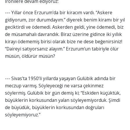
İronilere devam ediyoruz:
--- Yıllar önce Erzurum'da bir kiracım vardı. “Askere
gidiyorum, zor durumdayım.” diyerek benim kiramı bir yıl
geciktirdi ve ödemedi. Askerden geldi, yine ödemedi, biz
de müsamahalı davrandık. Biraz üzerine gidince iki yıllık
kirayı ödememiş birisi olarak bize ne dese beğenirsiniz!
“Daireyi satıyorsanız alayım.” Erzurum'un tabiriyle ölür
müsün, öldürür müsün?
--- Sivas’ta 1950’li yıllarda yaşayan Gulübik adında bir
meczup varmış. Söyleyeceği ne varsa çekinmez
söylermiş. Gulübik bir gün demiş ki; “Eskiden küçüktük,
büyüklerin korkusundan yalan söyleyemiyorduk. Şimdi
de büyüdük, büyüklerin korkusundan doğruları
söyleyemiyoruz.”