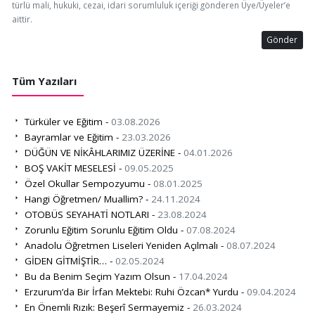
türlü mali, hukuki, cezai, idari sorumluluk içeriği gönderen Üye/Üyeler’e
aittir.
Gönder
Tüm Yazıları
Türküler ve Eğitim -
03.08.2026
Bayramlar ve Eğitim -
23.03.2026
DÜĞÜN VE NİKÂHLARIMIZ ÜZERİNE -
04.01.2026
BOŞ VAKİT MESELESİ -
09.05.2025
Özel Okullar Sempozyumu -
08.01.2025
Hangi Öğretmen/ Muallim? -
24.11.2024
OTOBÜS SEYAHATİ NOTLARI -
23.08.2024
Zorunlu Eğitim Sorunlu Eğitim Oldu -
07.08.2024
Anadolu Öğretmen Liseleri Yeniden Açılmalı -
08.07.2024
GİDEN GİTMİŞTİR… -
02.05.2024
Bu da Benim Seçim Yazım Olsun -
17.04.2024
Erzurum’da Bir İrfan Mektebi: Ruhi Özcan* Yurdu -
09.04.2024
En Önemli Rızık: Beşerî Sermayemiz -
26.03.2024