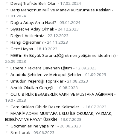
Derviş Trafikte Belli Olur. -
17.02.2024
Barış Manço’nun Millî ve Manevi Kültürümüze Katkıları -
31.01.2024
Doğru Aday: Ama Nasıl? -
05.01.2024
Siyaset ve Aday Olmak -
24.12.2023
Değerli Velilerimiz -
22.12.2023
Hangi Öğretmen? -
24.11.2023
Gece Hayatı -
18.10.2023
MEB’in En Büyük Sorunu:(Öğretmen yetiştirme idealimiz) -
26.09.2023
Ezbere / Tekrara Dayanan Eğitim -
12.09.2023
Anadolu Şehirleri ve Metropol Şehirler -
01.09.2023
Umudun Yeşerdiği Topraklar -
21.08.2023
Azınlık Okulları Gerçeği -
10.08.2023
OLTU BİRLİK BERABERLİK VAKFI VE MUSTAFA AĞIRMAN -
19.07.2023
Cam Kırıkları Gibidir Bazen Kelimeler... -
16.07.2023
MAARİF ADAMI MUSTAFA USLU İLE OKUMAK, YAZMAK,
EDEBİYAT VE HAYAT ÜZERİN -
13.07.2023
Göçmenleri ne yapalım? -
20.06.2023
Şimdi artık -
09.06.2023