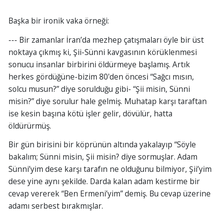
Başka bir ironik vaka örneği:
--- Bir zamanlar İran’da mezhep çatışmaları öyle bir üst
noktaya çıkmış ki, Şii-Sünni kavgasının körüklenmesi
sonucu insanlar birbirini öldürmeye başlamış. Artık
herkes gördüğüne-bizim 80'den öncesi “Sağcı mısın,
solcu musun?” diye sorulduğu gibi- “Şii misin, Sünni
misin?” diye sorulur hale gelmiş. Muhatap karşı taraftan
ise kesin başına kötü işler gelir, dövülür, hatta
öldürürmüş.
Bir gün birisini bir köprünün altında yakalayıp “Söyle
bakalım; Sünni misin, Şii misin? diye sormuşlar. Adam
Sünni’yim dese karşı tarafın ne olduğunu bilmiyor, Şii’yim
dese yine aynı şekilde. Darda kalan adam kestirme bir
cevap vererek “Ben Ermeni’yim” demiş. Bu cevap üzerine
adamı serbest bırakmışlar.