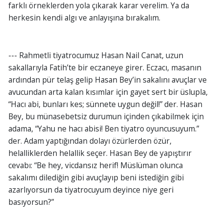
farklı örneklerden yola çıkarak karar verelim. Ya da
herkesin kendi algı ve anlayışına bırakalım.
--- Rahmetli tiyatrocumuz Hasan Nail Canat, uzun
sakallarıyla Fatih’te bir eczaneye girer. Eczacı, masanın
ardından pür telaş gelip Hasan Bey’in sakalını avuçlar ve
avucundan arta kalan kısımlar için gayet sert bir üslupla,
“Hacı abi, bunları kes; sünnete uygun değil!” der. Hasan
Bey, bu münasebetsiz durumun içinden çıkabilmek için
adama, “Yahu ne hacı abisi! Ben tiyatro oyuncusuyum.”
der. Adam yaptığından dolayı özürlerden özür,
helalliklerden helallik seçer. Hasan Bey de yapıştırır
cevabı: “Be hey, vicdansız herif! Müslüman olunca
sakalımı dilediğin gibi avuçlayıp beni istediğin gibi
azarlıyorsun da tiyatrocuyum deyince niye geri
basıyorsun?”