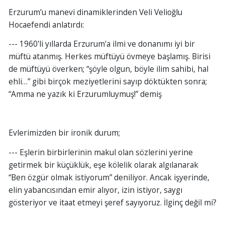
Erzurum’u manevi dinamiklerinden Veli Velioğlu
Hocaefendi anlatırdı:
--- 1960'li yıllarda Erzurum'a ilmi ve donanımı iyi bir
müftü atanmış. Herkes müftüyü övmeye başlamış. Birisi
de müftüyü överken; “şöyle olgun, böyle ilim sahibi, hal
ehli…” gibi birçok meziyetlerini sayıp döktükten sonra;
“Amma ne yazık ki Erzurumluymuş!” demiş
Evlerimizden bir ironik durum;
--- Eşlerin birbirlerinin makul olan sözlerini yerine
getirmek bir küçüklük, eşe kölelik olarak algılanarak
“Ben özgür olmak istiyorum” deniliyor. Ancak işyerinde,
elin yabancısından emir alıyor, izin istiyor, saygı
gösteriyor ve itaat etmeyi şeref sayıyoruz. İlginç değil mi?