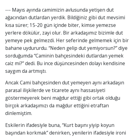
--- Mayıs ayında camimizin avlusunda yetişen dut
ağacından dutlardan yerdik. Bildiğiniz gibi dut mevsimi
kısa sürer; 15-20 gün içinde biter, kimse yemezse
yerlere dökülür, zayi olur. Bir arkadaşımız bizimle dut
yemeye pek gelmezdi. Her seferinde gelmemek için bir
bahane uydururdu. “Neden gelip dut yemiyorsun?” diye
sorduğumda “Caminin bahçesindeki dutlardan yemek
caiz mi?” dedi. Bu ince düşüncesinden dolayı kendisine
saygım da artmıştı.
Ancak Cami bahçesinden dut yemeyen aynı arkadaşın
parasal ilişkilerde ve ticarete aynı hassasiyeti
göstermeyerek beni mağdur ettiği gibi ortak olduğu
birçok arkadaşımızı da mağdur ettiğini etraftan
dinlemiştim.
Eskilerin ifadesiyle buna, “Kurt başını yiyip koyun
başından korkmak” denirken, yenilerin ifadesiyle ironi