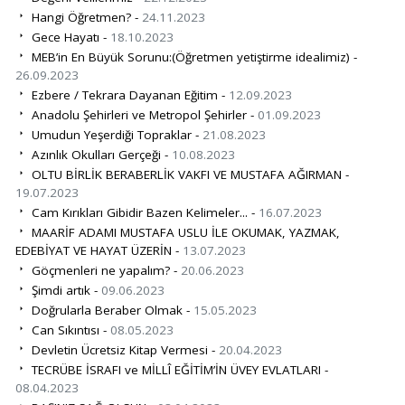
Hangi Öğretmen? -
24.11.2023
Gece Hayatı -
18.10.2023
MEB’in En Büyük Sorunu:(Öğretmen yetiştirme idealimiz) -
26.09.2023
Ezbere / Tekrara Dayanan Eğitim -
12.09.2023
Anadolu Şehirleri ve Metropol Şehirler -
01.09.2023
Umudun Yeşerdiği Topraklar -
21.08.2023
Azınlık Okulları Gerçeği -
10.08.2023
OLTU BİRLİK BERABERLİK VAKFI VE MUSTAFA AĞIRMAN -
19.07.2023
Cam Kırıkları Gibidir Bazen Kelimeler... -
16.07.2023
MAARİF ADAMI MUSTAFA USLU İLE OKUMAK, YAZMAK,
EDEBİYAT VE HAYAT ÜZERİN -
13.07.2023
Göçmenleri ne yapalım? -
20.06.2023
Şimdi artık -
09.06.2023
Doğrularla Beraber Olmak -
15.05.2023
Can Sıkıntısı -
08.05.2023
Devletin Ücretsiz Kitap Vermesi -
20.04.2023
TECRÜBE İSRAFI ve MİLLÎ EĞİTİM’İN ÜVEY EVLATLARI -
08.04.2023