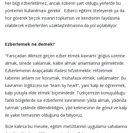
her bilgi ezberletilmez, ancak ezberin şart olduğu yerlerde bu
yöntemin kullanılması gerekir. Ezberci eğitimi öteleyerek ya da
hor görerek birçok insanın toplumun ve kendisinin faydasına
olabilecek ezberlerden uzaklaştırılmasına da yol açılabiliyor.
Ezberlemek ne demek?
“Farsçadan dilimize geçen ezber etmek kavramı ‘göğüs üzerine
almak, sinede saklamak, kalbe almak’ anlamlarına gelmektedir.
Ezberlemenin Arapçadaki ifadesi hıfzetmektir. Hıfzetmek
tabirinin anlamı ise ‘korumak, muhafaza etmek, saklamaktır. Bu
kavramın İngilizcesi ise “learn by heart”, yani ‘kalp ile öğrenmek,
kalp yoluyla elde etmek’ biçimindedir. Türkçemizin konuşulduğu
farklı bölgelerde ise ezberleme kavramının ‘yâda almak, yâdında
tutmak’ şeklinde dillendirildiğini, yâd kelimesinin de gönül ve kalp
ile yakın temasının olduğunu da biliyoruz.
Bize kalırsa bu mesele, eğitim metotlarının uygulama sahalarına