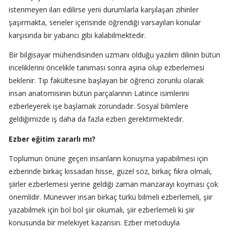
istenmeyen ilan edilirse yeni durumlarla karşılaşan zihinler
şaşırmakta, seneler içerisinde öğrendiği varsayılan konular
karşısında bir yabancı gibi kalabilmektedir.
Bir bilgisayar mühendisinden uzmanı olduğu yazılım dilinin bütün
inceliklerini öncelikle tanıması sonra aşina olup ezberlemesi
beklenir. Tıp fakültesine başlayan bir öğrenci zorunlu olarak
insan anatomisinin bütün parçalarının Latince isimlerini
ezberleyerek işe başlamak zorundadır. Sosyal bilimlere
geldiğimizde iş daha da fazla ezberi gerektirmektedir.
Ezber eğitim zararlı mı?
Toplumun önüne geçen insanların konuşma yapabilmesi için
ezberinde birkaç kıssadan hisse, güzel söz, birkaç fıkra olmalı,
şiirler ezberlemesi yerine geldiği zaman manzarayı koyması çok
önemlidir. Münevver insan birkaç türkü bilmeli ezberlemeli, şiir
yazabilmek için bol bol şiir okumalı, şiir ezberlemeli ki şiir
konusunda bir melekiyet kazansın. Ezber metoduyla