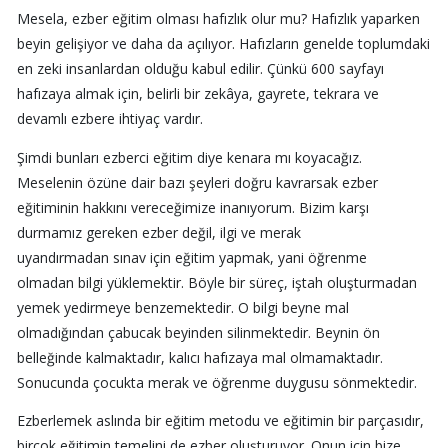
Mesela, ezber eğitim olması hafızlık olur mu? Hafızlık yaparken
beyin gelişiyor ve daha da açılıyor. Hafızların genelde toplumdaki
en zeki insanlardan olduğu kabul edilir. Çünkü 600 sayfayı
hafızaya almak için, belirli bir zekâya, gayrete, tekrara ve
devamlı ezbere ihtiyaç vardır.
Şimdi bunları ezberci eğitim diye kenara mı koyacağız.
Meselenin özüne dair bazı şeyleri doğru kavrarsak ezber
eğitiminin hakkını vereceğimize inanıyorum. Bizim karşı
durmamız gereken ezber değil, ilgi ve merak
uyandırmadan sınav için eğitim yapmak, yani öğrenme
olmadan bilgi yüklemektir. Böyle bir süreç, iştah oluşturmadan
yemek yedirmeye benzemektedir. O bilgi beyne mal
olmadığından çabucak beyinden silinmektedir. Beynin ön
belleğinde kalmaktadır, kalıcı hafızaya mal olmamaktadır.
Sonucunda çocukta merak ve öğrenme duygusu sönmektedir.
Ezberlemek aslında bir eğitim metodu ve eğitimin bir parçasıdır,
birçok eğitimin temelini de ezber oluşturuyor. Onun için bize