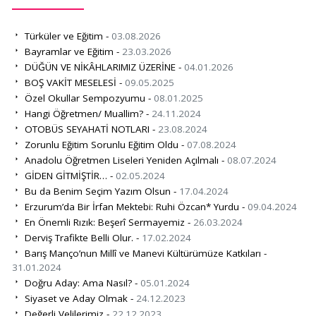
Türküler ve Eğitim -
03.08.2026
Bayramlar ve Eğitim -
23.03.2026
DÜĞÜN VE NİKÂHLARIMIZ ÜZERİNE -
04.01.2026
BOŞ VAKİT MESELESİ -
09.05.2025
Özel Okullar Sempozyumu -
08.01.2025
Hangi Öğretmen/ Muallim? -
24.11.2024
OTOBÜS SEYAHATİ NOTLARI -
23.08.2024
Zorunlu Eğitim Sorunlu Eğitim Oldu -
07.08.2024
Anadolu Öğretmen Liseleri Yeniden Açılmalı -
08.07.2024
GİDEN GİTMİŞTİR… -
02.05.2024
Bu da Benim Seçim Yazım Olsun -
17.04.2024
Erzurum’da Bir İrfan Mektebi: Ruhi Özcan* Yurdu -
09.04.2024
En Önemli Rızık: Beşerî Sermayemiz -
26.03.2024
Derviş Trafikte Belli Olur. -
17.02.2024
Barış Manço’nun Millî ve Manevi Kültürümüze Katkıları -
31.01.2024
Doğru Aday: Ama Nasıl? -
05.01.2024
Siyaset ve Aday Olmak -
24.12.2023
Değerli Velilerimiz -
22.12.2023