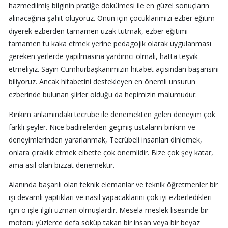
hazmedilmiş bilginin pratiğe dökülmesi ile en güzel sonuçların
alınacağına şahit oluyoruz. Onun için çocuklarımızı ezber eğitim
diyerek ezberden tamamen uzak tutmak, ezber eğitimi
tamamen tu kaka etmek yerine pedagojik olarak uygulanması
gereken yerlerde yapılmasına yardımcı olmalı, hatta teşvik
etmeliyiz. Sayın Cumhurbaşkanımızın hitabet açısından başarısını
biliyoruz. Ancak hitabetini destekleyen en önemli unsurun
ezberinde bulunan şiirler olduğu da hepimizin malumudur.
Birikim anlamındaki tecrübe ile denemekten gelen deneyim çok
farklı şeyler. Nice badirelerden geçmiş ustaların birikim ve
deneyimlerinden yararlanmak, Tecrübeli insanları dinlemek,
onlara çıraklık etmek elbette çok önemlidir. Bize çok şey katar,
ama asıl olan bizzat denemektir.
Alanında başarılı olan teknik elemanlar ve teknik öğretmenler bir
işi devamlı yaptıkları ve nasıl yapacaklarını çok iyi ezberledikleri
için o işle ilgili uzman olmuşlardır. Mesela meslek lisesinde bir
motoru yüzlerce defa söküp takan bir insan veya bir beyaz