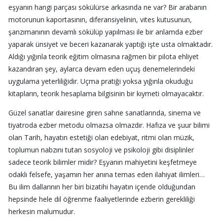
eşyanın hangi parçası sökülürse arkasında ne var? Bir arabanın
motorunun kaportasının, diferansiyelinin, vites kutusunun,
şanzımanının devamlı sökülüp yapılması ile bir anlamda ezber
yaparak ünsiyet ve beceri kazanarak yaptığı işte usta olmaktadır.
Aldığı yığınla teorik eğitim olmasına rağmen bir pilota ehliyet
kazandıran şey, aylarca devam eden uçuş denemelerindeki
uygulama yeterliliğidir. Uçma pratiği yoksa yığınla okuduğu
kitapların, teorik hesaplama bilgisinin bir kıymeti olmayacaktır.
Güzel sanatlar dairesine giren sahne sanatlarında, sinema ve
tiyatroda ezber metodu olmazsa olmazdır. Hafıza ve şuur bilimi
olan Tarih, hayatın estetiği olan edebiyat, ritmi olan müzik,
toplumun nabzını tutan sosyoloji ve psikoloji gibi disiplinler
sadece teorik bilimler midir? Eşyanın mahiyetini keşfetmeye
odaklı felsefe, yaşamın her anına temas eden ilahiyat ilimleri…
Bu ilim dallarının her biri bizatihi hayatın içende olduğundan
hepsinde hele dil öğrenme faaliyetlerinde ezberin gerekliliği
herkesin malumudur.