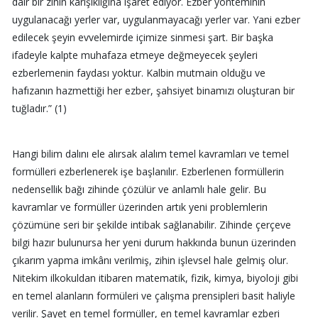
dair bir zihin karışıklığına işaret ediyor. Ezber yönteminin
uygulanacağı yerler var, uygulanmayacağı yerler var. Yani ezber
edilecek şeyin evvelemirde içimize sinmesi şart. Bir başka
ifadeyle kalpte muhafaza etmeye değmeyecek şeyleri
ezberlemenin faydası yoktur. Kalbin mutmain olduğu ve
hafızanın hazmettiği her ezber, şahsiyet binamızı oluşturan bir
tuğladır.” (1)
Hangi bilim dalını ele alırsak alalım temel kavramları ve temel
formülleri ezberlenerek işe başlanılır. Ezberlenen formüllerin
nedensellik bağı zihinde çözülür ve anlamlı hale gelir. Bu
kavramlar ve formüller üzerinden artık yeni problemlerin
çözümüne seri bir şekilde intibak sağlanabilir. Zihinde çerçeve
bilgi hazır bulunursa her yeni durum hakkında bunun üzerinden
çıkarım yapma imkânı verilmiş, zihin işlevsel hale gelmiş olur.
Nitekim ilkokuldan itibaren matematik, fizik, kimya, biyoloji gibi
en temel alanların formüleri ve çalışma prensipleri basit haliyle
verilir. Şayet en temel formüller, en temel kavramlar ezberi