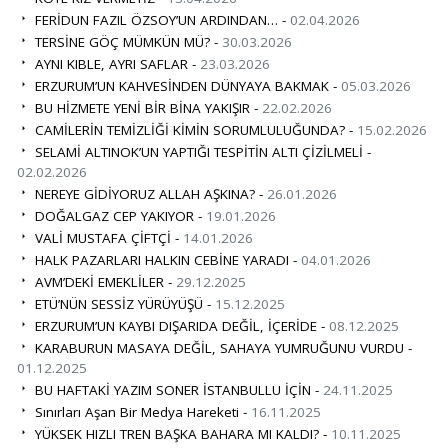
FERİDUN FAZIL ÖZSOY’UN ARDINDAN… -
02.04.2026
TERSİNE GÖÇ MÜMKÜN MÜ? -
30.03.2026
AYNI KIBLE, AYRI SAFLAR -
23.03.2026
ERZURUM’UN KAHVESİNDEN DÜNYAYA BAKMAK -
05.03.2026
BU HİZMETE YENİ BİR BİNA YAKIŞIR -
22.02.2026
CAMİLERİN TEMİZLİĞİ KİMİN SORUMLULUĞUNDA? -
15.02.2026
SELAMİ ALTINOK’UN YAPTIĞI TESPİTİN ALTI ÇİZİLMELİ -
02.02.2026
NEREYE GİDİYORUZ ALLAH AŞKINA? -
26.01.2026
DOĞALGAZ CEP YAKIYOR -
19.01.2026
VALİ MUSTAFA ÇİFTÇİ -
14.01.2026
HALK PAZARLARI HALKIN CEBİNE YARADI -
04.01.2026
AVM’DEKİ EMEKLİLER -
29.12.2025
ETÜ’NÜN SESSİZ YÜRÜYÜŞÜ -
15.12.2025
ERZURUM’UN KAYBI DIŞARIDA DEĞİL, İÇERİDE -
08.12.2025
KARABURUN MASAYA DEĞİL, SAHAYA YUMRUĞUNU VURDU -
01.12.2025
BU HAFTAKİ YAZIM SONER İSTANBULLU İÇİN -
24.11.2025
Sınırları Aşan Bir Medya Hareketi -
16.11.2025
YÜKSEK HIZLI TREN BAŞKA BAHARA MI KALDI? -
10.11.2025