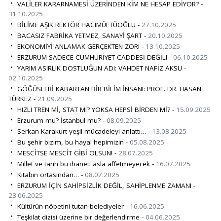
VALİLER KARARNAMESİ ÜZERİNDEN KİM NE HESAP EDİYOR? -
31.10.2025
BİLİME AŞIK REKTÖR HACIMÜFTÜOĞLU -
27.10.2025
BACASIZ FABRİKA YETMEZ, SANAYİ ŞART -
20.10.2025
EKONOMİYİ ANLAMAK GERÇEKTEN ZOR! -
13.10.2025
ERZURUM SADECE CUMHURİYET CADDESİ DEĞİL! -
06.10.2025
YARIM ASIRLIK DOSTLUĞUN ADI: VAHDET NAFİZ AKSU -
02.10.2025
GÖĞÜSLERİ KABARTAN BİR BİLİM İNSANI: PROF. DR. HASAN
TÜRKEZ -
21.09.2025
HIZLI TREN Mİ, STAT MI? YOKSA HEPSİ BİRDEN Mİ? -
15.09.2025
Erzurum mu? İstanbul mu? -
08.09.2025
Serkan Karakurt yeşil mücadeleyi anlattı… -
13.08.2025
Bu şehir bizim, bu hayal hepimizin -
05.08.2025
MESCİTSE MESCİT GİBİ OLSUN! -
28.07.2025
Millet ve tarih bu ihaneti asla affetmeyecek -
16.07.2025
Kitabın ortasından… -
08.07.2025
ERZURUM İÇİN SAHİPSİZLİK DEĞİL, SAHİPLENME ZAMANI -
23.06.2025
Kültürün nöbetini tutan belediyeler -
16.06.2025
Teşkilat dizisi üzerine bir değerlendirme -
04.06.2025