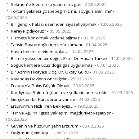
Sekmen’le Erzurum’a yatırım rüzgarı -
22.05.2025
Tortum Şelalesi gözbebeğimiz mi, soygun alanı mı? -
20.05.2025
Bir gençlik hatası üzerinden siyaset yapmak -
12.05.2025
Nereye gidiyoruz? -
05.05.2025
Hizmete kör olmak vicdana sığmaz -
02.05.2025
Tahsin Bayramoğlu için vefa zamanı -
21.04.2025
Hasta benim, sevinen onlar… -
14.04.2025
Bilimle yükselen bir değer: Prof. Dr. Hasan Türkez -
11.04.2025
Soğuk kentlere ucuz doğalgaz uygulaması -
07.04.2025
Bir Azmin Hikayesi Doç. Dr. Oktay Gülcü -
31.03.2025
Vatandaş Devletin önceliğidir -
25.03.2025
Erzurum’a Bakış Büyük Olmalı -
20.03.2025
Kardiyoloji Bölümü şifanın ve şefkatin adresi oldu -
01.03.2025
Gerçekten bir Kürt sorunu var mı -
24.02.2025
Erzurum’un Hızlı Tren Bekleyişi… -
19.02.2025
THY ve AJET’in İlgisiz yaklaşımı mağduriyet yaşatıyor -
10.02.2025
Güvenin ve huzurun şehri Erzurum -
03.02.2025
Doğu’nun Çetin Kışı … -
26.01.2025