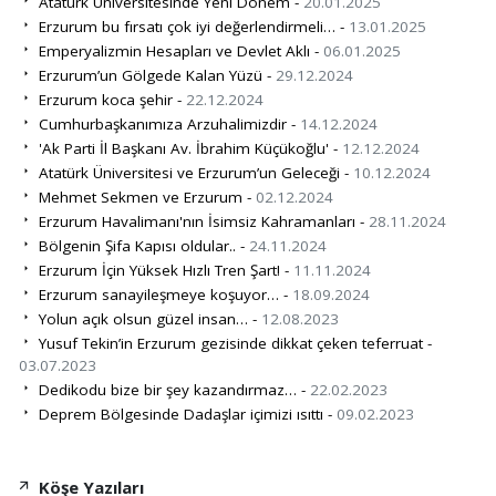
Atatürk Üniversitesinde Yeni Dönem -
20.01.2025
Erzurum bu fırsatı çok iyi değerlendirmeli… -
13.01.2025
Emperyalizmin Hesapları ve Devlet Aklı -
06.01.2025
Erzurum’un Gölgede Kalan Yüzü -
29.12.2024
Erzurum koca şehir -
22.12.2024
Cumhurbaşkanımıza Arzuhalimizdir -
14.12.2024
'Ak Parti İl Başkanı Av. İbrahim Küçükoğlu' -
12.12.2024
Atatürk Üniversitesi ve Erzurum’un Geleceği -
10.12.2024
Mehmet Sekmen ve Erzurum -
02.12.2024
Erzurum Havalimanı'nın İsimsiz Kahramanları -
28.11.2024
Bölgenin Şifa Kapısı oldular.. -
24.11.2024
Erzurum İçin Yüksek Hızlı Tren Şart! -
11.11.2024
Erzurum sanayileşmeye koşuyor… -
18.09.2024
Yolun açık olsun güzel insan… -
12.08.2023
Yusuf Tekin’in Erzurum gezisinde dikkat çeken teferruat -
03.07.2023
Dedikodu bize bir şey kazandırmaz… -
22.02.2023
Deprem Bölgesinde Dadaşlar içimizi ısıttı -
09.02.2023
Köşe Yazıları