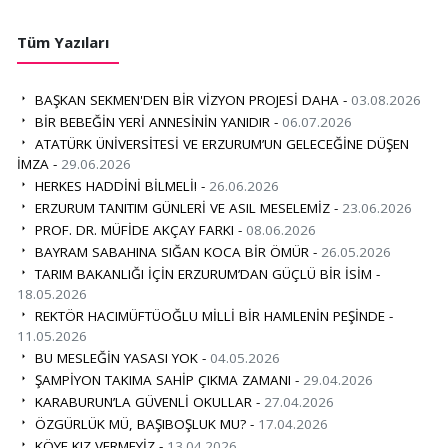
Tüm Yazıları
BAŞKAN SEKMEN'DEN BİR VİZYON PROJESİ DAHA -
03.08.2026
BİR BEBEĞİN YERİ ANNESİNİN YANIDIR -
06.07.2026
ATATÜRK ÜNİVERSİTESİ VE ERZURUM’UN GELECEĞİNE DÜŞEN
İMZA -
29.06.2026
HERKES HADDİNİ BİLMELİ! -
26.06.2026
ERZURUM TANITIM GÜNLERİ VE ASIL MESELEMİZ -
23.06.2026
PROF. DR. MÜFİDE AKÇAY FARKI -
08.06.2026
BAYRAM SABAHINA SIĞAN KOCA BİR ÖMÜR -
26.05.2026
TARIM BAKANLIĞI İÇİN ERZURUM’DAN GÜÇLÜ BİR İSİM -
18.05.2026
REKTÖR HACIMÜFTÜOĞLU MİLLİ BİR HAMLENİN PEŞİNDE -
11.05.2026
BU MESLEĞİN YASASI YOK -
04.05.2026
ŞAMPİYON TAKIMA SAHİP ÇIKMA ZAMANI -
29.04.2026
KARABURUN’LA GÜVENLİ OKULLAR -
27.04.2026
ÖZGÜRLÜK MÜ, BAŞIBOŞLUK MU? -
17.04.2026
KÖYE KIZ VERMEYİZ -
13.04.2026