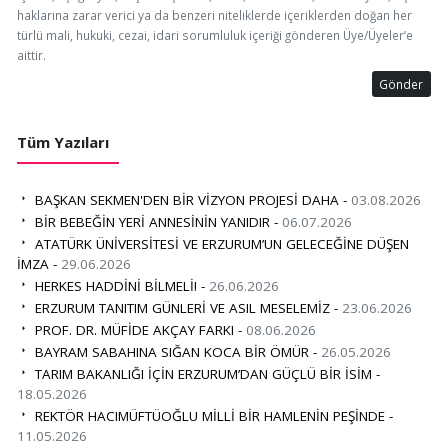
haklarına zarar verici ya da benzeri niteliklerde içeriklerden doğan her
türlü mali, hukuki, cezai, idari sorumluluk içeriği gönderen Üye/Üyeler’e
aittir.
Gönder
Tüm Yazıları
BAŞKAN SEKMEN'DEN BİR VİZYON PROJESİ DAHA -
03.08.2026
BİR BEBEĞİN YERİ ANNESİNİN YANIDIR -
06.07.2026
ATATÜRK ÜNİVERSİTESİ VE ERZURUM’UN GELECEĞİNE DÜŞEN
İMZA -
29.06.2026
HERKES HADDİNİ BİLMELİ! -
26.06.2026
ERZURUM TANITIM GÜNLERİ VE ASIL MESELEMİZ -
23.06.2026
PROF. DR. MÜFİDE AKÇAY FARKI -
08.06.2026
BAYRAM SABAHINA SIĞAN KOCA BİR ÖMÜR -
26.05.2026
TARIM BAKANLIĞI İÇİN ERZURUM’DAN GÜÇLÜ BİR İSİM -
18.05.2026
REKTÖR HACIMÜFTÜOĞLU MİLLİ BİR HAMLENİN PEŞİNDE -
11.05.2026