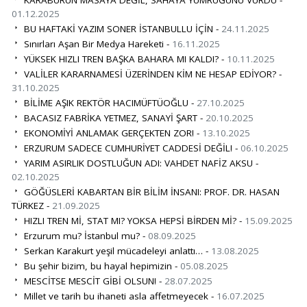
KARABURUN MASAYA DEĞİL, SAHAYA YUMRUĞUNU VURDU -
01.12.2025
BU HAFTAKİ YAZIM SONER İSTANBULLU İÇİN -
24.11.2025
Sınırları Aşan Bir Medya Hareketi -
16.11.2025
YÜKSEK HIZLI TREN BAŞKA BAHARA MI KALDI? -
10.11.2025
VALİLER KARARNAMESİ ÜZERİNDEN KİM NE HESAP EDİYOR? -
31.10.2025
BİLİME AŞIK REKTÖR HACIMÜFTÜOĞLU -
27.10.2025
BACASIZ FABRİKA YETMEZ, SANAYİ ŞART -
20.10.2025
EKONOMİYİ ANLAMAK GERÇEKTEN ZOR! -
13.10.2025
ERZURUM SADECE CUMHURİYET CADDESİ DEĞİL! -
06.10.2025
YARIM ASIRLIK DOSTLUĞUN ADI: VAHDET NAFİZ AKSU -
02.10.2025
GÖĞÜSLERİ KABARTAN BİR BİLİM İNSANI: PROF. DR. HASAN
TÜRKEZ -
21.09.2025
HIZLI TREN Mİ, STAT MI? YOKSA HEPSİ BİRDEN Mİ? -
15.09.2025
Erzurum mu? İstanbul mu? -
08.09.2025
Serkan Karakurt yeşil mücadeleyi anlattı… -
13.08.2025
Bu şehir bizim, bu hayal hepimizin -
05.08.2025
MESCİTSE MESCİT GİBİ OLSUN! -
28.07.2025
Millet ve tarih bu ihaneti asla affetmeyecek -
16.07.2025