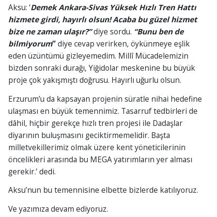
Aksu: ‘
Demek Ankara-Sivas Yüksek Hızlı Tren Hattı
hizmete girdi, hayırlı olsun! Acaba bu güzel hizmet
bize ne zaman ulaşır?”
diye sordu.
“Bunu ben de
bilmiyorum
”
diye cevap verirken, öykünmeye eşlik
eden üzüntümü gizleyemedim. Millî Mücadelemizin
bizden sonraki durağı, Yiğidolar meskenine bu büyük
proje çok yakışmıştı doğrusu. Hayırlı uğurlu olsun.
Erzurum’u da kapsayan projenin süratle nihai hedefine
ulaşması en büyük temennimiz. Tasarruf tedbirleri de
dâhil, hiçbir gerekçe hızlı tren projesi ile Dadaşlar
diyarının buluşmasını geciktirmemelidir. Başta
milletvekillerimiz olmak üzere kent yöneticilerinin
öncelikleri arasında bu MEGA yatırımların yer alması
gerekir.’ dedi.
Aksu’nun bu temennisine elbette bizlerde katılıyoruz.
Ve yazımıza devam ediyoruz.