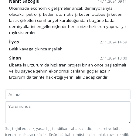
Nahit Sazoglu
14.11.2024 09:14
Ülkemizde ekonomik gelişmeler ancak demiryollarıyla
olacaktır petrol şirketleri otomotiv şirketleri otobüs şirketleri
lastik şirketleri cumhuriyet kurulduğundan bugüne kadar
demiryollarini engellemişlerdir her ilimize hızli tren yapmaliyiz
raylı sistemler
İlyas
12.11.2024 14:59
Balık kavaga çıkınca inşallah
Sinan
12.11.2024 13:00
Elbette ki Erzurum'da hızlı tren projesi bir an önce başlatılmalı
ve bu sayede şehrin ekonomisi canlanır göçler azalır
Erzurum da tarihte hak ettiği yerini alır Dadaş candır.
Suç teşkil edecek, yasadışı, tehditkar, rahatsız edici, hakaret ve küfür
içeren, aşağılayıcı, küçük düşürücü, kaba, müstehcen, ahlaka aykırı, kişilik