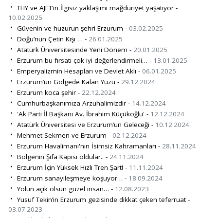
THY ve AJET’in İlgisiz yaklaşımı mağduriyet yaşatıyor -
10.02.2025
Güvenin ve huzurun şehri Erzurum -
03.02.2025
Doğu’nun Çetin Kışı … -
26.01.2025
Atatürk Üniversitesinde Yeni Dönem -
20.01.2025
Erzurum bu fırsatı çok iyi değerlendirmeli… -
13.01.2025
Emperyalizmin Hesapları ve Devlet Aklı -
06.01.2025
Erzurum’un Gölgede Kalan Yüzü -
29.12.2024
Erzurum koca şehir -
22.12.2024
Cumhurbaşkanımıza Arzuhalimizdir -
14.12.2024
'Ak Parti İl Başkanı Av. İbrahim Küçükoğlu' -
12.12.2024
Atatürk Üniversitesi ve Erzurum’un Geleceği -
10.12.2024
Mehmet Sekmen ve Erzurum -
02.12.2024
Erzurum Havalimanı'nın İsimsiz Kahramanları -
28.11.2024
Bölgenin Şifa Kapısı oldular.. -
24.11.2024
Erzurum İçin Yüksek Hızlı Tren Şart! -
11.11.2024
Erzurum sanayileşmeye koşuyor… -
18.09.2024
Yolun açık olsun güzel insan… -
12.08.2023
Yusuf Tekin’in Erzurum gezisinde dikkat çeken teferruat -
03.07.2023