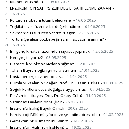
Kitabın ortasından… -
08.07.2025
ERZURUM İÇİN SAHİPSİZLİK DEĞİL, SAHİPLENME ZAMANI -
23.06.2025
Kültürün nöbetini tutan belediyeler -
16.06.2025
Teşkilat dizisi üzerine bir değerlendirme -
04.06.2025
Sekmen’le Erzurum’a yatırım rüzgarı -
22.05.2025
Tortum Şelalesi gözbebeğimiz mi, soygun alanı mı? -
20.05.2025
Bir gençlik hatası üzerinden siyaset yapmak -
12.05.2025
Nereye gidiyoruz? -
05.05.2025
Hizmete kör olmak vicdana sığmaz -
02.05.2025
Tahsin Bayramoğlu için vefa zamanı -
21.04.2025
Hasta benim, sevinen onlar… -
14.04.2025
Bilimle yükselen bir değer: Prof. Dr. Hasan Türkez -
11.04.2025
Soğuk kentlere ucuz doğalgaz uygulaması -
07.04.2025
Bir Azmin Hikayesi Doç. Dr. Oktay Gülcü -
31.03.2025
Vatandaş Devletin önceliğidir -
25.03.2025
Erzurum’a Bakış Büyük Olmalı -
20.03.2025
Kardiyoloji Bölümü şifanın ve şefkatin adresi oldu -
01.03.2025
Gerçekten bir Kürt sorunu var mı -
24.02.2025
Erzurum’un Hızlı Tren Bekleyişi… -
19.02.2025