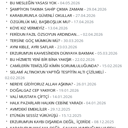
BU MESLEĞİN YASASI YOK -
04.05.2026
ŞAMPİYON TAKIMA SAHİP ÇIKMA ZAMANI -
29.04.2026
KARABURUN’LA GÜVENLİ OKULLAR -
27.04.2026
ÖZGÜRLÜK MÜ, BAŞIBOŞLUK MU? -
17.04.2026
KÖYE KIZ VERMEYİZ -
13.04.2026
FERİDUN FAZIL ÖZSOY’UN ARDINDAN… -
02.04.2026
TERSİNE GÖÇ MÜMKÜN MÜ? -
30.03.2026
AYNI KIBLE, AYRI SAFLAR -
23.03.2026
ERZURUM’UN KAHVESİNDEN DÜNYAYA BAKMAK -
05.03.2026
BU HİZMETE YENİ BİR BİNA YAKIŞIR -
22.02.2026
CAMİLERİN TEMİZLİĞİ KİMİN SORUMLULUĞUNDA? -
15.02.2026
SELAMİ ALTINOK’UN YAPTIĞI TESPİTİN ALTI ÇİZİLMELİ -
02.02.2026
NEREYE GİDİYORUZ ALLAH AŞKINA? -
26.01.2026
DOĞALGAZ CEP YAKIYOR -
19.01.2026
VALİ MUSTAFA ÇİFTÇİ -
14.01.2026
HALK PAZARLARI HALKIN CEBİNE YARADI -
04.01.2026
AVM’DEKİ EMEKLİLER -
29.12.2025
ETÜ’NÜN SESSİZ YÜRÜYÜŞÜ -
15.12.2025
ERZURUM’UN KAYBI DIŞARIDA DEĞİL, İÇERİDE -
08.12.2025