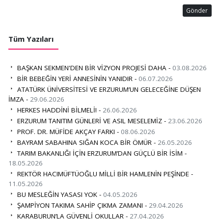
Gönder
Tüm Yazıları
BAŞKAN SEKMEN'DEN BİR VİZYON PROJESİ DAHA -
03.08.2026
BİR BEBEĞİN YERİ ANNESİNİN YANIDIR -
06.07.2026
ATATÜRK ÜNİVERSİTESİ VE ERZURUM’UN GELECEĞİNE DÜŞEN
İMZA -
29.06.2026
HERKES HADDİNİ BİLMELİ! -
26.06.2026
ERZURUM TANITIM GÜNLERİ VE ASIL MESELEMİZ -
23.06.2026
PROF. DR. MÜFİDE AKÇAY FARKI -
08.06.2026
BAYRAM SABAHINA SIĞAN KOCA BİR ÖMÜR -
26.05.2026
TARIM BAKANLIĞI İÇİN ERZURUM’DAN GÜÇLÜ BİR İSİM -
18.05.2026
REKTÖR HACIMÜFTÜOĞLU MİLLİ BİR HAMLENİN PEŞİNDE -
11.05.2026
BU MESLEĞİN YASASI YOK -
04.05.2026
ŞAMPİYON TAKIMA SAHİP ÇIKMA ZAMANI -
29.04.2026
KARABURUN’LA GÜVENLİ OKULLAR -
27.04.2026