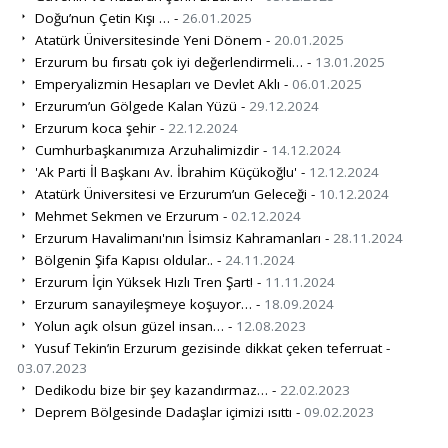
Doğu’nun Çetin Kışı … -
26.01.2025
Atatürk Üniversitesinde Yeni Dönem -
20.01.2025
Erzurum bu fırsatı çok iyi değerlendirmeli… -
13.01.2025
Emperyalizmin Hesapları ve Devlet Aklı -
06.01.2025
Erzurum’un Gölgede Kalan Yüzü -
29.12.2024
Erzurum koca şehir -
22.12.2024
Cumhurbaşkanımıza Arzuhalimizdir -
14.12.2024
'Ak Parti İl Başkanı Av. İbrahim Küçükoğlu' -
12.12.2024
Atatürk Üniversitesi ve Erzurum’un Geleceği -
10.12.2024
Mehmet Sekmen ve Erzurum -
02.12.2024
Erzurum Havalimanı'nın İsimsiz Kahramanları -
28.11.2024
Bölgenin Şifa Kapısı oldular.. -
24.11.2024
Erzurum İçin Yüksek Hızlı Tren Şart! -
11.11.2024
Erzurum sanayileşmeye koşuyor… -
18.09.2024
Yolun açık olsun güzel insan… -
12.08.2023
Yusuf Tekin’in Erzurum gezisinde dikkat çeken teferruat -
03.07.2023
Dedikodu bize bir şey kazandırmaz… -
22.02.2023
Deprem Bölgesinde Dadaşlar içimizi ısıttı -
09.02.2023