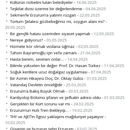
Kültürün nöbetini tutan belediyeler -
16.06.2025
Teşkilat dizisi üzerine bir değerlendirme -
04.06.2025
Sekmen’le Erzurum’a yatırım rüzgarı -
22.05.2025
Tortum Şelalesi gözbebeğimiz mi, soygun alanı mı? -
20.05.2025
Bir gençlik hatası üzerinden siyaset yapmak -
12.05.2025
Nereye gidiyoruz? -
05.05.2025
Hizmete kör olmak vicdana sığmaz -
02.05.2025
Tahsin Bayramoğlu için vefa zamanı -
21.04.2025
Hasta benim, sevinen onlar… -
14.04.2025
Bilimle yükselen bir değer: Prof. Dr. Hasan Türkez -
11.04.2025
Soğuk kentlere ucuz doğalgaz uygulaması -
07.04.2025
Bir Azmin Hikayesi Doç. Dr. Oktay Gülcü -
31.03.2025
Vatandaş Devletin önceliğidir -
25.03.2025
Erzurum’a Bakış Büyük Olmalı -
20.03.2025
Kardiyoloji Bölümü şifanın ve şefkatin adresi oldu -
01.03.2025
Gerçekten bir Kürt sorunu var mı -
24.02.2025
Erzurum’un Hızlı Tren Bekleyişi… -
19.02.2025
THY ve AJET’in İlgisiz yaklaşımı mağduriyet yaşatıyor -
10.02.2025
Güvenin ve huzurun şehri Erzurum -
03.02.2025