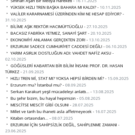
Sınırları Aşan Bir Medya Hareketi -
16.11.2025
YÜKSEK HIZLI TREN BAŞKA BAHARA MI KALDI? -
10.11.2025
VALİLER KARARNAMESİ ÜZERİNDEN KİM NE HESAP EDİYOR? -
31.10.2025
BİLİME AŞIK REKTÖR HACIMÜFTÜOĞLU -
27.10.2025
BACASIZ FABRİKA YETMEZ, SANAYİ ŞART -
20.10.2025
EKONOMİYİ ANLAMAK GERÇEKTEN ZOR! -
13.10.2025
ERZURUM SADECE CUMHURİYET CADDESİ DEĞİL! -
06.10.2025
YARIM ASIRLIK DOSTLUĞUN ADI: VAHDET NAFİZ AKSU -
02.10.2025
GÖĞÜSLERİ KABARTAN BİR BİLİM İNSANI: PROF. DR. HASAN
TÜRKEZ -
21.09.2025
HIZLI TREN Mİ, STAT MI? YOKSA HEPSİ BİRDEN Mİ? -
15.09.2025
Erzurum mu? İstanbul mu? -
08.09.2025
Serkan Karakurt yeşil mücadeleyi anlattı… -
13.08.2025
Bu şehir bizim, bu hayal hepimizin -
05.08.2025
MESCİTSE MESCİT GİBİ OLSUN! -
28.07.2025
Millet ve tarih bu ihaneti asla affetmeyecek -
16.07.2025
Kitabın ortasından… -
08.07.2025
ERZURUM İÇİN SAHİPSİZLİK DEĞİL, SAHİPLENME ZAMANI -
23.06.2025