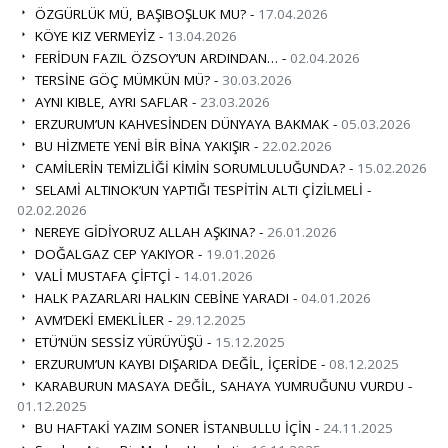
ÖZGÜRLÜK MÜ, BAŞIBOŞLUK MU? -
17.04.2026
KÖYE KIZ VERMEYİZ -
13.04.2026
FERİDUN FAZIL ÖZSOY’UN ARDINDAN… -
02.04.2026
TERSİNE GÖÇ MÜMKÜN MÜ? -
30.03.2026
AYNI KIBLE, AYRI SAFLAR -
23.03.2026
ERZURUM’UN KAHVESİNDEN DÜNYAYA BAKMAK -
05.03.2026
BU HİZMETE YENİ BİR BİNA YAKIŞIR -
22.02.2026
CAMİLERİN TEMİZLİĞİ KİMİN SORUMLULUĞUNDA? -
15.02.2026
SELAMİ ALTINOK’UN YAPTIĞI TESPİTİN ALTI ÇİZİLMELİ -
02.02.2026
NEREYE GİDİYORUZ ALLAH AŞKINA? -
26.01.2026
DOĞALGAZ CEP YAKIYOR -
19.01.2026
VALİ MUSTAFA ÇİFTÇİ -
14.01.2026
HALK PAZARLARI HALKIN CEBİNE YARADI -
04.01.2026
AVM’DEKİ EMEKLİLER -
29.12.2025
ETÜ’NÜN SESSİZ YÜRÜYÜŞÜ -
15.12.2025
ERZURUM’UN KAYBI DIŞARIDA DEĞİL, İÇERİDE -
08.12.2025
KARABURUN MASAYA DEĞİL, SAHAYA YUMRUĞUNU VURDU -
01.12.2025
BU HAFTAKİ YAZIM SONER İSTANBULLU İÇİN -
24.11.2025