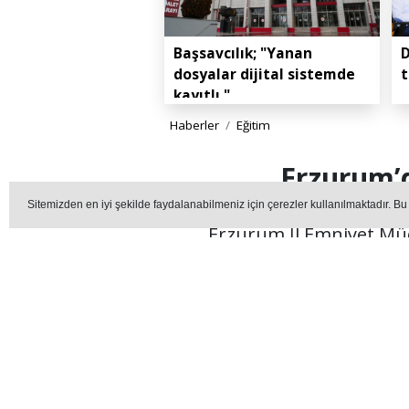
Başsavcılık; "Yanan
D
dosyalar dijital sistemde
t
kayıtlı."
Haberler
Eğitim
Erzurum’d
Sitemizden en iyi şekilde faydalanabilmeniz için çerezler kullanılmaktadır. Bu
Erzurum İl Emniyet Müd
EĞI
Editör - erzurummedya