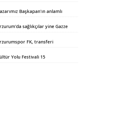
andarma Operasyonu
azarımız Başkapan'ın anlamlı
azısı...
rzurum'da sağlıkçılar yine Gazze
çin yürüdüler
rzurumspor FK, transferi
esmen duyurdu
ültür Yolu Festivali 15
ğustos'ta başlıyor