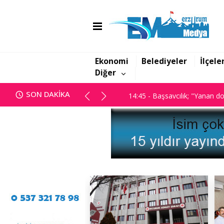
14:43 - DSİ’nin yatırımları ve 
Ekonomi
Belediyeler
İlçele
Diğer
14:45 - Başsavcılık; "Yanan dos
SON DAKİKA
14:43 - DSİ’nin yatırımları ve 
14:45 - Başsavcılık; "Yanan dos