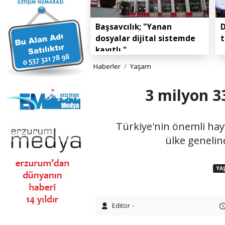
Başsavcılık; "Yanan
D
dosyalar dijital sistemde
t
kayıtlı."
Haberler
Yaşam
3 milyon 3
Türkiye'nin önemli ha
ülke genelin
YA
Editör -