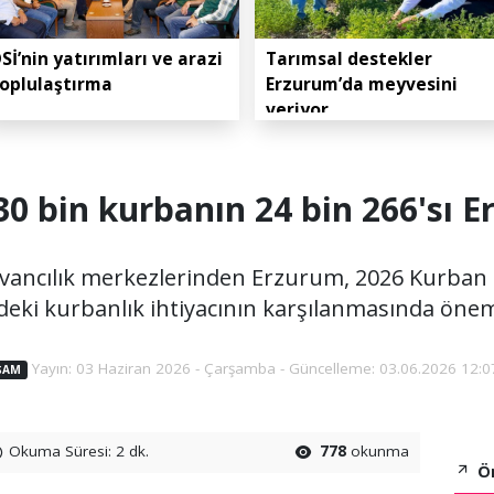
Sİ’nin yatırımları ve arazi
Tarımsal destekler
oplulaştırma
Erzurum’da meyvesini
veriyor
30 bin kurbanın 24 bin 266'sı 
yvancılık merkezlerinden Erzurum, 2026 Kurba
deki kurbanlık ihtiyacının karşılanmasında öneml
Yayın: 03 Haziran 2026 - Çarşamba - Güncelleme: 03.06.2026 12:0
ŞAM
Okuma Süresi: 2 dk.
778
okunma
Ön