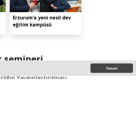
Erzurum’a yeni nesil dev
eğitim kampüsü
k semineri
Tamam
ığın Yaygınlaştırılması
.
7:00
e Çıkanlar