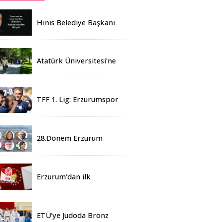
Hınıs Belediye Başkanı
Erdoğan Eren vefat etti
Atatürk Üniversitesi'ne
Yaz Okulu İçin 155
Üniversiteden Öğrenci
Geldi
TFF 1. Lig: Erzurumspor
- 2 Boluspor - 0
28.Dönem Erzurum
Milletvekilleri Belli Oldu
Erzurum'dan ilk
sonuçlar
ETÜ’ye Judoda Bronz