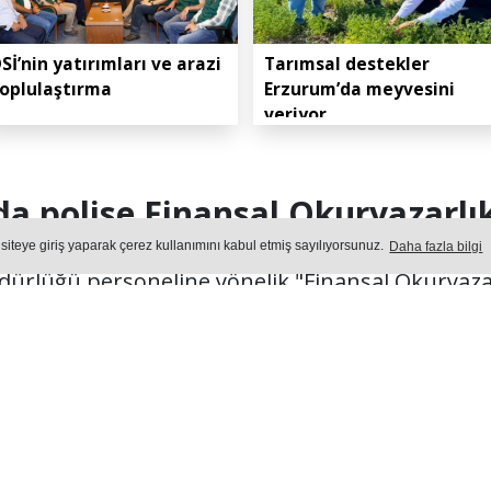
Sİ’nin yatırımları ve arazi
Tarımsal destekler
oplulaştırma
Erzurum’da meyvesini
veriyor
a polise Finansal Okuryazarlı
 siteye giriş yaparak çerez kullanımını kabul etmiş sayılıyorsunuz.
Daha fazla bilgi
ürlüğü personeline yönelik "Finansal Okuryazarl
Projesi" kapsamında eğitim semineri düzenlendi
Yayın: 05 Ağustos 2026 - Çarşamba - Güncelleme: 05.08.2026 13:3
TIM
Okuma Süresi: 48 sn.
424
okunma
Ön