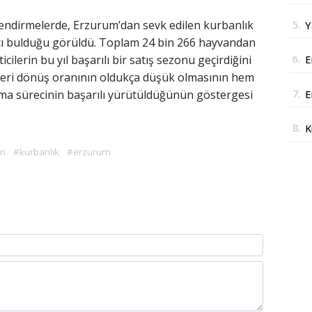
J
endirmelerde, Erzurum’dan sevk edilen kurbanlık
5.
Y
ı bulduğu görüldü. Toplam 24 bin 266 hayvandan
y
6.
cilerin bu yıl başarılı bir satış sezonu geçirdiğini
E
, geri dönüş oranının oldukça düşük olmasının hem
i
7.
ma sürecinin başarılı yürütüldüğünün göstergesi
E
r
8.
K
A
in
#kurbanlık
#erzurum