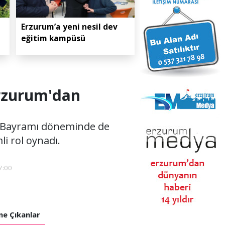
Erzurum’a yeni nesil dev
eğitim kampüsü
Erzurum'dan
n Bayramı döneminde de
i rol oynadı.
7:00
e Çıkanlar