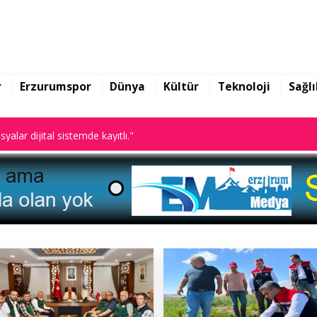
arazi toplulaştırma
r
Erzurumspor
Dünya
Kültür
Teknoloji
Sağlı
yalar dijital sistemde kayıtlı."
arazi toplulaştırma
yalar dijital sistemde kayıtlı."