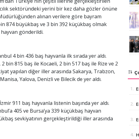
an Türkiye'nin çeşitli illerine gerçekleştirilen
cılık sektöründeki yerini bir kez daha gözler önüne
 Müdürlüğünden alınan verilere göre bayram
in 874 büyükbaş ve 3 bin 392 küçükbaş olmak
 hayvan gönderildi.
bul 4 bin 436 baş hayvanla ilk sırada yer aldı.
 2 bin 815 baş ile Kocaeli, 2 bin 517 baş ile Rize ve 2
kiyat yapılan diğer iller arasında Sakarya, Trabzon,
Ço
Manisa, Yalova, Denizli ve Bilecik de yer aldı.
1.
E
zmir 911 baş hayvanla listenin başında yer aldı.
2.
E
anbul’a 405 ve Bursa’ya 339 küçükbaş hayvan
A
kbaş sevkiyatının gerçekleştirildiği iller arasında
3.
E
a
4.
H