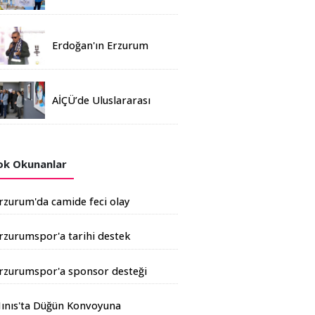
Madalya
Erdoğan'ın Erzurum
mitinginde katılım
rekoru kırıldı
AİÇÜ’de Uluslararası
Davetli Karma Sergi
Açıldı
k Okunanlar
rzurum'da camide feci olay
rzurumspor'a tarihi destek
şkale Çimento'dan geldi
rzurumspor'a sponsor desteği
rtıyor
ınıs'ta Düğün Konvoyuna