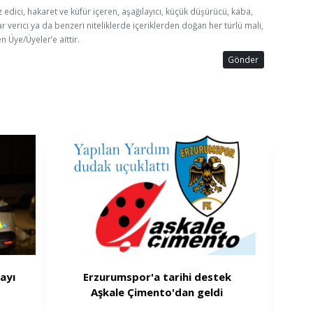
z edici, hakaret ve küfür içeren, aşağılayıcı, küçük düşürücü, kaba,
ar verici ya da benzeri niteliklerde içeriklerden doğan her türlü mali,
n Üye/Üyeler’e aittir.
Gönder
ayı
Erzurumspor'a tarihi destek
Aşkale Çimento'dan geldi