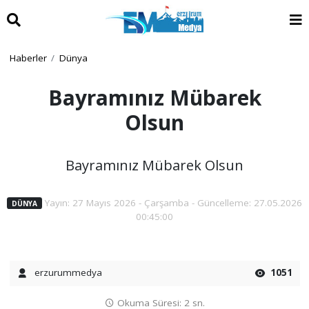
Haberler
Dünya
Bayramınız Mübarek
Olsun
Bayramınız Mübarek Olsun
Yayın: 27 Mayıs 2026 - Çarşamba - Güncelleme: 27.05.2026
DÜNYA
00:45:00
erzurummedya
1051
Okuma Süresi: 2 sn.