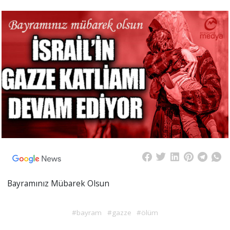
Bayramınız Mübarek Olsun
#bayram
#gazze
#ölüm