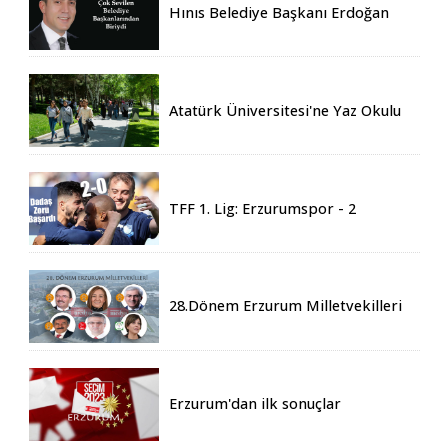
Hınıs Belediye Başkanı Erdoğan
Eren vefat etti
Atatürk Üniversitesi'ne Yaz Okulu
İçin 155 Üniversiteden Öğrenci
Geldi
TFF 1. Lig: Erzurumspor - 2
Boluspor - 0
28.Dönem Erzurum Milletvekilleri
Belli Oldu
Erzurum'dan ilk sonuçlar