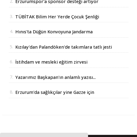
2.
Erzurumspor'a sponsor desteği artıyor
3.
TÜBİTAK Bilim Her Yerde Çocuk Şenliği
Erzurum'da
4.
Hınıs'ta Düğün Konvoyuna Jandarma
Operasyonu
5.
Kızılay'dan Palandöken'de takımlara tatlı jesti
6.
İstihdam ve mesleki eğitim zirvesi
7.
Yazarımız Başkapan'ın anlamlı yazısı...
8.
Erzurum'da sağlıkçılar yine Gazze için
yürüdüler