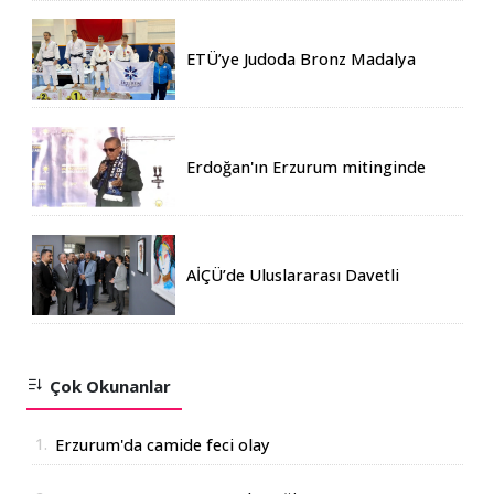
ETÜ’ye Judoda Bronz Madalya
Erdoğan'ın Erzurum mitinginde
katılım rekoru kırıldı
AİÇÜ’de Uluslararası Davetli
Karma Sergi Açıldı
Çok Okunanlar
1.
Erzurum'da camide feci olay