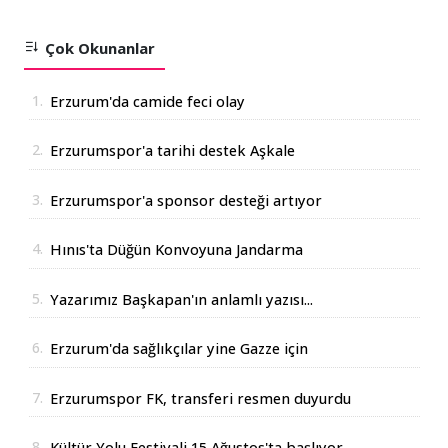
Çok Okunanlar
1.
Erzurum'da camide feci olay
2.
Erzurumspor'a tarihi destek Aşkale
Çimento'dan geldi
3.
Erzurumspor'a sponsor desteği artıyor
4.
Hınıs'ta Düğün Konvoyuna Jandarma
Operasyonu
5.
Yazarımız Başkapan'ın anlamlı yazısı...
6.
Erzurum'da sağlıkçılar yine Gazze için
yürüdüler
7.
Erzurumspor FK, transferi resmen duyurdu
8.
Kültür Yolu Festivali 15 Ağustos'ta başlıyor