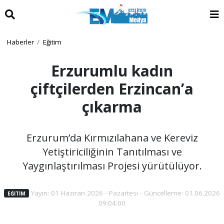
Haberler
Eğitim
Erzurumlu kadın
çiftçilerden Erzincan’a
çıkarma
Erzurum’da Kırmızılahana ve Kereviz
Yetiştiriciliğinin Tanıtılması ve
Yaygınlaştırılması Projesi yürütülüyor.
Yayın: 01 Haziran 2026 - Pazartesi - Güncelleme: 01.06.2026
EĞITIM
09:04:00