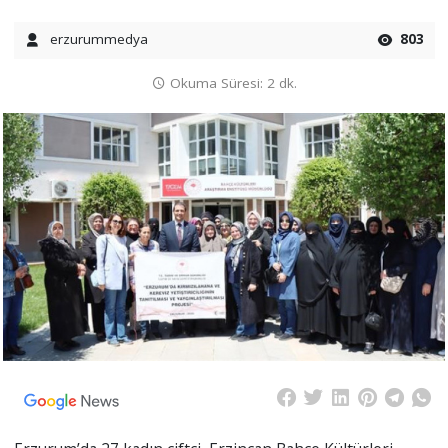
erzurummedya
803
Okuma Süresi: 2 dk.