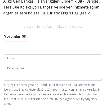
Arazi Gen Bankası, Islah arazileri, Endemik Bitki Bahçesi,
Ters Lale Koleksiyon Bahçesi ve ilde yeni hizmete açılan
organize sera bölgesi ile Turistik Ergan Dağı gezildi.
#erzurumllu
#çiftçiler
#kadın
#erzincan
Yorumlar (0)
Suç teşkil edecek, yasadışı, tehditkar, rahatsız edici, hakaret ve küfür
içeren, aşağılayıcı, küçük düşürücü, kaba, müstehcen, ahlaka aykırı, kişilik
haklarına zarar verici ya da benzeri niteliklerde içeriklerden doğan her
türlü mali, hukuki, cezai, idari sorumluluk içeriği gönderen Üye/Üyeler’e
aittir.