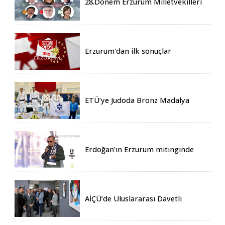
28.Dönem Erzurum Milletvekilleri
Belli Oldu
Erzurum'dan ilk sonuçlar
ETÜ’ye Judoda Bronz Madalya
Erdoğan'ın Erzurum mitinginde
katılım rekoru kırıldı
AİÇÜ’de Uluslararası Davetli
Karma Sergi Açıldı