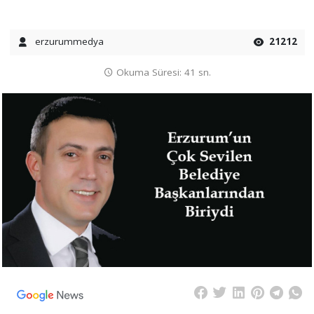
erzurummedya
21212
Okuma Süresi: 41 sn.