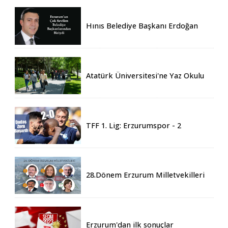
Hınıs Belediye Başkanı Erdoğan
Eren vefat etti
Atatürk Üniversitesi'ne Yaz Okulu
İçin 155 Üniversiteden Öğrenci
Geldi
TFF 1. Lig: Erzurumspor - 2
Boluspor - 0
28.Dönem Erzurum Milletvekilleri
Belli Oldu
Erzurum'dan ilk sonuçlar