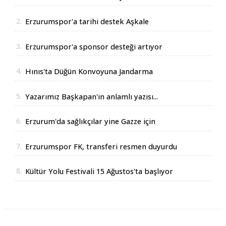
2.
Erzurumspor'a tarihi destek Aşkale
Çimento'dan geldi
3.
Erzurumspor'a sponsor desteği artıyor
4.
Hınıs'ta Düğün Konvoyuna Jandarma
Operasyonu
5.
Yazarımız Başkapan'ın anlamlı yazısı...
6.
Erzurum'da sağlıkçılar yine Gazze için
yürüdüler
7.
Erzurumspor FK, transferi resmen duyurdu
8.
Kültür Yolu Festivali 15 Ağustos'ta başlıyor