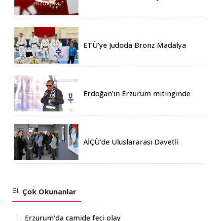
ETÜ’ye Judoda Bronz Madalya
Erdoğan'ın Erzurum mitinginde
katılım rekoru kırıldı
AİÇÜ’de Uluslararası Davetli
Karma Sergi Açıldı
Çok Okunanlar
1.
Erzurum'da camide feci olay