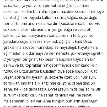
ya da kamışa yön veren bir hattat değildir; zamanı
durduran, kadim bir ruhun günümüzdeki sesidir. Tekneye
damlattığı her boyada kalbinin ritmi, kâğıda düşürdüğü
her elifte ömrünün sızısı vardır. Dudaklarında bir derviş
sükûneti, ellerinde asırların yorgunluğu ve zarafeti
saklıdır. Onun dünyasında sanat, nefsin terbiyesi ve
yaradana duyulan sessiz bir aşk çığlığıdır. Fuat Usta,
çıraklarına sadece mürekkep ezmeyi değil, hayata karşı
eğilmeden dik durmayı ve her nefeste şükretmeyi öğretir.
O yürüyen bir çınar, teknesinin başında kaybolan bir
derviş ve bu toprakların hiç sönmeyecek bir kandilidir.
"2006'da Erzurum'da başladım" diye söze başlıyor Fuat
Başar, sonra hikayesini şu sözlerle özetliyor, "Bir sürü
zorluklar, imkansızlıklar içinde çalıştım, çabaladım. 50
sene, belki de daha fazla. Evvel Erzurum'da başladım. Bir
sürü imkansızlıklar, ne sanatı tanıyan var, ne sanat
malzemesini bilen var. Ama bir gün bunların aşılacağını