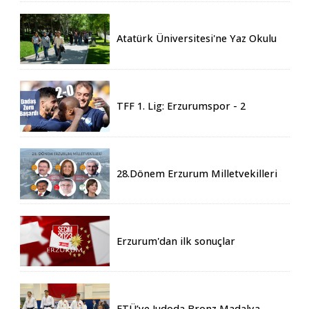
Atatürk Üniversitesi'ne Yaz Okulu
İçin 155 Üniversiteden Öğrenci
Geldi
TFF 1. Lig: Erzurumspor - 2
Boluspor - 0
28.Dönem Erzurum Milletvekilleri
Belli Oldu
Erzurum'dan ilk sonuçlar
ETÜ’ye Judoda Bronz Madalya