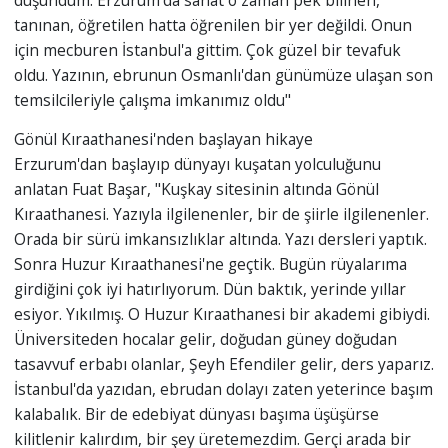
düşündüm. Erzurum'da sanat o zaman pek bilinen,
tanınan, öğretilen hatta öğrenilen bir yer değildi. Onun
için mecburen İstanbul'a gittim. Çok güzel bir tevafuk
oldu. Yazının, ebrunun Osmanlı'dan günümüze ulaşan son
temsilcileriyle çalışma imkanımız oldu"
Gönül Kıraathanesi'nden başlayan hikaye
Erzurum'dan başlayıp dünyayı kuşatan yolculuğunu
anlatan Fuat Başar, "Kuşkay sitesinin altında Gönül
Kıraathanesi. Yazıyla ilgilenenler, bir de şiirle ilgilenenler.
Orada bir sürü imkansızlıklar altında. Yazı dersleri yaptık.
Sonra Huzur Kıraathanesi'ne geçtik. Bugün rüyalarıma
girdiğini çok iyi hatırlıyorum. Dün baktık, yerinde yıllar
esiyor. Yıkılmış. O Huzur Kıraathanesi bir akademi gibiydi.
Üniversiteden hocalar gelir, doğudan güney doğudan
tasavvuf erbabı olanlar, Şeyh Efendiler gelir, ders yaparız.
İstanbul'da yazıdan, ebrudan dolayı zaten yeterince başım
kalabalık. Bir de edebiyat dünyası başıma üşüşürse
kilitlenir kalırdım, bir şey üretemezdim. Gerçi arada bir