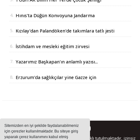
Erzurum'da
4.
Hınıs'ta Düğün Konvoyuna Jandarma
Operasyonu
5.
Kızılay'dan Palandöken'de takımlara tatlı jesti
6.
İstihdam ve mesleki eğitim zirvesi
7.
Yazarımız Başkapan'ın anlamlı yazısı...
8.
Erzurum'da sağlıkçılar yine Gazze için
yürüdüler
Sitemizden en iyi şekilde faydalanabilmeniz
için çerezler kullanılmaktadır. Bu siteye giriş
yaparak çerez kullanımını kabul etmiş
Sitemizde bulunan içeriklerin tüm hakları saklı tutulmaktadır, izinsiz