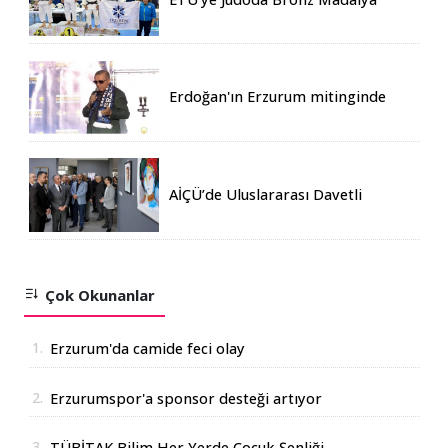
Erdoğan'ın Erzurum mitinginde
katılım rekoru kırıldı
AİÇÜ’de Uluslararası Davetli
Karma Sergi Açıldı
Çok Okunanlar
1.
Erzurum'da camide feci olay
2.
Erzurumspor'a sponsor desteği artıyor
3.
TÜBİTAK Bilim Her Yerde Çocuk Şenliği