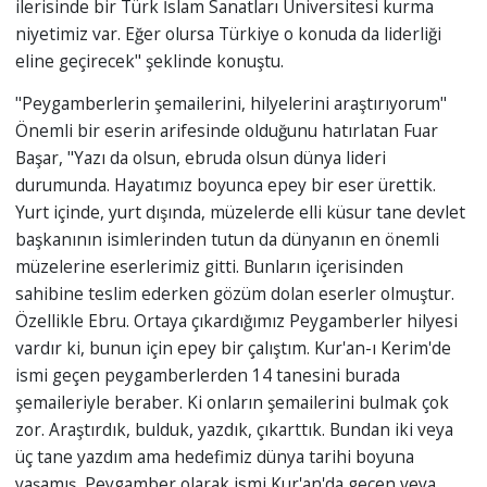
ilerisinde bir Türk İslam Sanatları Üniversitesi kurma
niyetimiz var. Eğer olursa Türkiye o konuda da liderliği
eline geçirecek" şeklinde konuştu.
"Peygamberlerin şemailerini, hilyelerini araştırıyorum"
Önemli bir eserin arifesinde olduğunu hatırlatan Fuar
Başar, "Yazı da olsun, ebruda olsun dünya lideri
durumunda. Hayatımız boyunca epey bir eser ürettik.
Yurt içinde, yurt dışında, müzelerde elli küsur tane devlet
başkanının isimlerinden tutun da dünyanın en önemli
müzelerine eserlerimiz gitti. Bunların içerisinden
sahibine teslim ederken gözüm dolan eserler olmuştur.
Özellikle Ebru. Ortaya çıkardığımız Peygamberler hilyesi
vardır ki, bunun için epey bir çalıştım. Kur'an-ı Kerim'de
ismi geçen peygamberlerden 14 tanesini burada
şemaileriyle beraber. Ki onların şemailerini bulmak çok
zor. Araştırdık, bulduk, yazdık, çıkarttık. Bundan iki veya
üç tane yazdım ama hedefimiz dünya tarihi boyuna
yaşamış, Peygamber olarak ismi Kur'an'da geçen veya