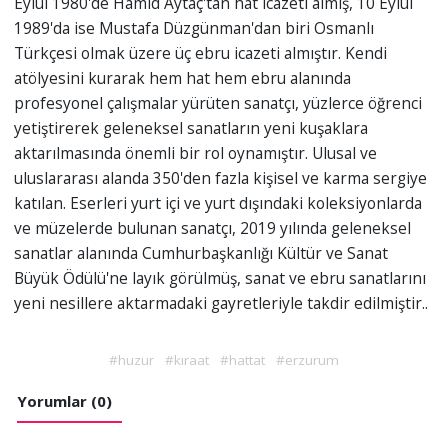
Eylül 1980'de Hamid Aytaç'tan hat icazeti almış, 10 Eylül
1989'da ise Mustafa Düzgünman'dan biri Osmanlı
Türkçesi olmak üzere üç ebru icazeti almıştır. Kendi
atölyesini kurarak hem hat hem ebru alanında
profesyonel çalışmalar yürüten sanatçı, yüzlerce öğrenci
yetiştirerek geleneksel sanatların yeni kuşaklara
aktarılmasında önemli bir rol oynamıştır. Ulusal ve
uluslararası alanda 350'den fazla kişisel ve karma sergiye
katılan. Eserleri yurt içi ve yurt dışındaki koleksiyonlarda
ve müzelerde bulunan sanatçı, 2019 yılında geleneksel
sanatlar alanında Cumhurbaşkanlığı Kültür ve Sanat
Büyük Ödülü'ne layık görülmüş, sanat ve ebru sanatlarını
yeni nesillere aktarmadaki gayretleriyle takdir edilmiştir..
#huzur
#kıraat
#hattat
#erzurum
Yorumlar (0)