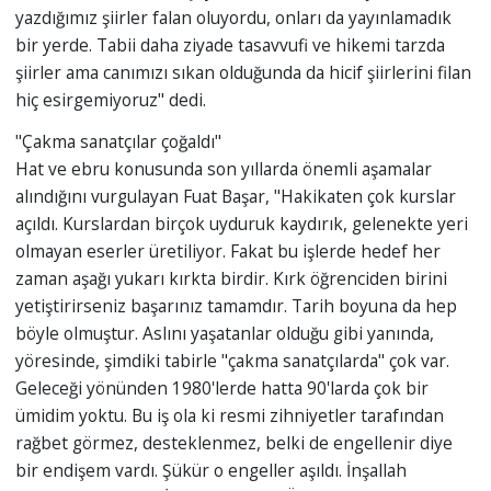
yazdığımız şiirler falan oluyordu, onları da yayınlamadık
bir yerde. Tabii daha ziyade tasavvufi ve hikemi tarzda
şiirler ama canımızı sıkan olduğunda da hicif şiirlerini filan
hiç esirgemiyoruz" dedi.
"Çakma sanatçılar çoğaldı"
Hat ve ebru konusunda son yıllarda önemli aşamalar
alındığını vurgulayan Fuat Başar, "Hakikaten çok kurslar
açıldı. Kurslardan birçok uyduruk kaydırık, gelenekte yeri
olmayan eserler üretiliyor. Fakat bu işlerde hedef her
zaman aşağı yukarı kırkta birdir. Kırk öğrenciden birini
yetiştirirseniz başarınız tamamdır. Tarih boyuna da hep
böyle olmuştur. Aslını yaşatanlar olduğu gibi yanında,
yöresinde, şimdiki tabirle "çakma sanatçılarda" çok var.
Geleceği yönünden 1980'lerde hatta 90'larda çok bir
ümidim yoktu. Bu iş ola ki resmi zihniyetler tarafından
rağbet görmez, desteklenmez, belki de engellenir diye
bir endişem vardı. Şükür o engeller aşıldı. İnşallah