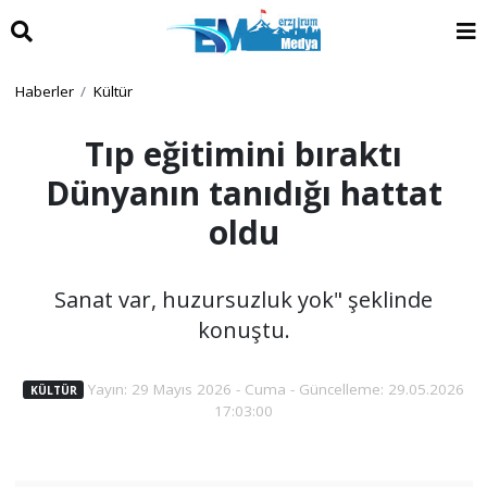
Haberler
Kültür
Tıp eğitimini bıraktı
Dünyanın tanıdığı hattat
oldu
Sanat var, huzursuzluk yok" şeklinde
konuştu.
Yayın: 29 Mayıs 2026 - Cuma - Güncelleme: 29.05.2026
KÜLTÜR
17:03:00