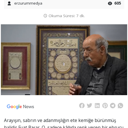
erzurummedya
605
Okuma Süresi: 7 dk.
Arayışın, sabrın ve adanmışlığın ete kemiğe bürünmüş
halidir Fuat Başar. O, sadece kâğıda renk veren bir ebrucu