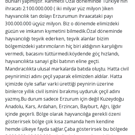
bunları yapmıştır. Rahmetli Özal döneminde Türkiye'nin
ihracatı 2.100.000.000 ( iki milyar yüz milyon )iken
hayvancılık tan dolayı Erzurumun ihraacataki payı
300.000.000 üçyüz milyon. Biz o dönemde elimizdeki
gücün ve imkanın kıymetini bilmedik.Özal döneminde
hayvancılığı teşvik ederken, teşvik alanlar bizim
bölgemizdeki yatırımcıların hiç biri aldığının karşılığını
vermedi, bacasını tüttürmedi.köydende göç hızlandı,
hayvancılıkta sanayi gibi batının eline geçti.
Mandıracılıkta ulusal markalarda batıda oluştu. Hatta civil
peynirimizi adını çeçil yaparak elimizden aldılar. Hatta
içimizde öyle saflar varki ürettiği peynirin üzerine
binlerce yıllık civil ismini bırakmış uyduruk çeçil adını
yazmış.Bu durum sadece Erzurum için değil Kuzeydoğu
Anadolu, Kars, Ardahan, Erzincan, Bayburt, Ağrı, Iğdır
içinde geçerli. Bölge olarak hayvancılığa gerekli özeni
gösterirsek bölge çok kısa zamanda hem kendine
hemde ülkeye fayda sağlar.Çaba gösterirsek bu bölgede