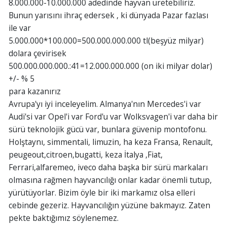
8.000.000-10.000.000 adedinde hayvan üretebiliriz.
Bunun yarısını ihraç edersek , ki dünyada Pazar fazlası
ile var
5.000.000*100.000=500.000.000.000 tl(beşyüz milyar)
dolara çevirisek
500.000.000.000.:41=12.000.000.000 (on iki milyar dolar)
+/- % 5
para kazanırız
Avrupa'yı iyi inceleyelim. Almanya'nın Mercedes'i var
Audi'si var Opel'i var Ford'u var Wolksvagen'i var daha bir
sürü teknolojik gücü var, bunlara güvenip montofonu.
Holştaynı, simmentali, limuzin, ha keza Fransa, Renault,
peugeout,citroen,bugatti, keza İtalya ,Fiat,
Ferrari,alfaremeo, iveco daha başka bir sürü markaları
olmasına rağmen hayvancılığı onlar kadar önemli tutup,
yürütüyorlar. Bizim öyle bir iki markamız olsa elleri
cebinde gezeriz. Hayvancılığın yüzüne bakmayız. Zaten
pekte baktığımız söylenemez.