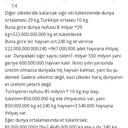
14
Diğer ülkeleride katarsak sığır eti tüketiminde dünya
ortalaması 29 kg,Türkkiye ortalası 10 kg.
Buna göre dünya nüfusu 8 milyar *29
kg=322.000.000.000 kg et tüketilecek
Buna göre bir hayvan ort.240 kg et verirse
322.000.000.000:240 =967.000.000 adet hayvana ihtiyaç
var. Dünyadaki sığır sayısı zaten1 milyar 550 milyon yani
geriye 600.000.000 hayvan kalır. İkinci yılın yarısında
üretim olmazsa dünyada hiç hayvan kalmaz, yani bu şu
demek: Sadece ülkemiz değil, bazı ülkeler hariç dünyanın
et üretimi yeterli değil.
Türkiyenin nüfusu 85 milyon * 10 kg kişi başı
tüketim=850.000.000 kg ete ihtiyacımız var, yani
850.000.000 kg et:240 kg hayvan=3.540.000 hayvana
ihtiyaç var.
Eğer dünya ortalamasında et tüketirsek;
85.000.000.000*29=2.4645.000.000 kg ete o da :240 kg