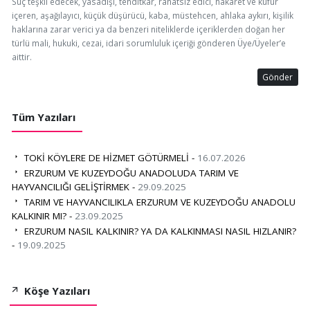
Suç teşkil edecek, yasadışı, tehditkar, rahatsız edici, hakaret ve küfür
içeren, aşağılayıcı, küçük düşürücü, kaba, müstehcen, ahlaka aykırı, kişilik
haklarına zarar verici ya da benzeri niteliklerde içeriklerden doğan her
türlü mali, hukuki, cezai, idari sorumluluk içeriği gönderen Üye/Üyeler’e
aittir.
Gönder
Tüm Yazıları
TOKİ KÖYLERE DE HİZMET GÖTÜRMELİ -
16.07.2026
ERZURUM VE KUZEYDOĞU ANADOLUDA TARIM VE
HAYVANCILIĞI GELİŞTİRMEK -
29.09.2025
TARIM VE HAYVANCILIKLA ERZURUM VE KUZEYDOĞU ANADOLU
KALKINIR MI? -
23.09.2025
ERZURUM NASIL KALKINIR? YA DA KALKINMASI NASIL HIZLANIR?
-
19.09.2025
Köşe Yazıları