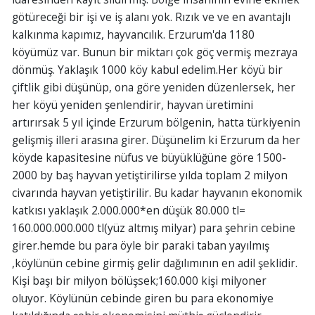
götüreceği bir işi ve iş alanı yok. Rızık ve ve en avantajlı
kalkınma kapımız, hayvancılık. Erzurum'da 1180
köyümüz var. Bunun bir miktarı çok göç vermiş mezraya
dönmüş. Yaklaşık 1000 köy kabul edelim.Her köyü bir
çiftlik gibi düşünüp, ona göre yeniden düzenlersek, her
her köyü yeniden şenlendirir, hayvan üretimini
artırırsak 5 yıl içinde Erzurum bölgenin, hatta türkiyenin
gelişmiş illeri arasına girer. Düşünelim ki Erzurum da her
köyde kapasitesine nüfus ve büyüklüğüne göre 1500-
2000 by baş hayvan yetiştirilirse yılda toplam 2 milyon
civarında hayvan yetiştirilir. Bu kadar hayvanın ekonomik
katkısı yaklaşık 2.000.000*en düşük 80.000 tl=
160.000.000.000 tl(yüz altmış milyar) para şehrin cebine
girer.hemde bu para öyle bir paraki taban yayılmış
,köylünün cebine girmiş gelir dağılımının en adil şeklidir.
Kişi başı bir milyon bölüşsek;160.000 kişi milyoner
oluyor. Köylünün cebinde giren bu para ekonomiye