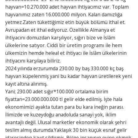
hayvan=10.270.000 adet hayvan ihtiyacımız var. Toplam
hayvanımız zaten 16.000.000 milyon. Kalan damızlığa
yetmez.Zaten tükettiğimiz etin büyük bölümü ithal et.
Avrupadan et ithal ediyoruz. Özellikle Almanya et
ihtiyacını domuzdan karşılıyor, sığırı bize ve İslâm
ülkelerine satıyor. Ciddi bir üretim programı ile hem
ülkemizin hemde heleal et ihtiyacı ile İslâm ülkelerinin
ihtiyacını karşılaya biliriz.
2024 yılında erzurumda 230.00 by baş 330.000 kç baş
hayvan küpelenmiş yani bu kadar hayvan üretilerek yeni
kayıt altına alınmış.
Yani; 230.00 adet sığır*100.000 ortalama birim
fiyattan=23.000.000.000 tl gelir elde edilmiş. İşte hala
ekonomimizi ayakta tutan para bu kara ineğin parası.
İlimizde ve kuzeydoğu anadoluda sanayi yok, iklim
avantajlı değil. Ulusal marketler ekonomik olarak şehri
teslim almış durumda.Yaklaşık 30 bin küçük esnaf gelir
idaresinden kayıt sildirmiş. Bölge insanının evine ekmek