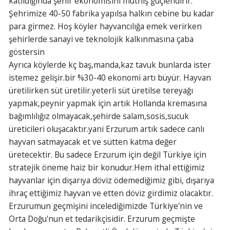
katıldığında şehir ekonomisini müthiş güçlendirir.
Şehrimize 40-50 fabrika yapılsa halkın cebine bu kadar
para girmez. Hoş köyler hayvancılığa emek verirken
şehirlerde sanayi ve teknolojik kalkınmasına çaba
göstersin
Ayrıca köylerde kç baş,manda,kaz tavuk bunlarda ister
istemez gelişir.bir %30-40 ekonomi artı büyür. Hayvan
üretilirken süt üretilir.yeterli süt üretilse tereyağı
yapmak,peynir yapmak için artık Hollanda kremasına
bağımlılığız olmayacak,şehirde salam,sosis,sucuk
üreticileri oluşacaktır.yani Erzurum artık sadece canlı
hayvan satmayacak et ve sütten katma değer
üretecektir. Bu sadece Erzurum için değil Türkiye için
stratejik öneme haiz bir konudur.Hem ithal ettiğimiz
hayvanlar için dışarıya döviz ödemediğimiz gibi, dışarıya
ihraç ettiğimiz hayvan ve etten döviz girdimiz olacaktır.
Erzurumun geçmişini incelediğimizde Türkiye'nin ve
Orta Doğu'nun et tedarikçisidir. Erzurum geçmişte