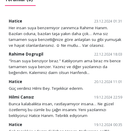
Hatice
23.12.2024 01:31
Her insan suya benzemiyor zannımca Rahime Hanım.
Bazıları oduna, bazıları taşa yakın daha çok… Ama siz
tamamen suya benzettiğinize göre anlaşılan su gibi yumuşak
ve hayat olanlardansınız. ☺️ Ne mutlu… Var olasınız.
Rahime Dogrugil
22.12.2024 18:03
"İnsan suya benziyor biraz." Katılıyorum ama biraz mı bence
tamamen suya benzer. Yazınız ve diğer yazılarınızı da
beğendim. Kaleminiz daim olsun Hanfendi...
Hatice
20.12.2024 11:01
Güç verdiniz Hilmi Bey. Teşekkür ederim.
Hilmi Cansız
19.12.2024 22:59
Bunca kalabalıkta insan, rastlayamıyor insana… Ne güzel
özetlemiş bu cümle bu çağın insanını. Yeni yazılarınızı
bekliyoruz Hatice Hanım. Tebrikk ediyorum
Hatice
19.12.2024 00:35