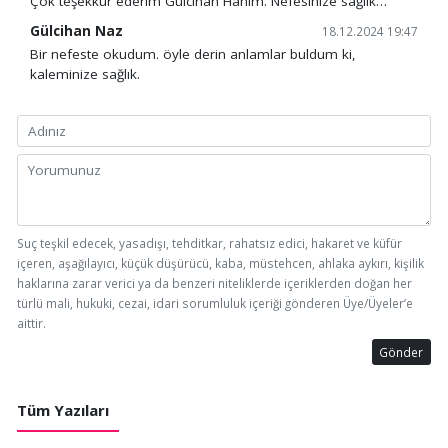
Çok teşekkür ederim Gülcihan Hanım. Nefesinize sağlık…
Gülcihan Naz
18.12.2024 19:47
Bir nefeste okudum. öyle derin anlamlar buldum ki,
kaleminize sağlık.
Suç teşkil edecek, yasadışı, tehditkar, rahatsız edici, hakaret ve küfür
içeren, aşağılayıcı, küçük düşürücü, kaba, müstehcen, ahlaka aykırı, kişilik
haklarına zarar verici ya da benzeri niteliklerde içeriklerden doğan her
türlü mali, hukuki, cezai, idari sorumluluk içeriği gönderen Üye/Üyeler’e
aittir.
Gönder
Tüm Yazıları