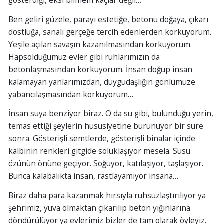
gösterdiği, eksi bilmem kaçlar değil…
Ben geliri güzele, parayı estetiğe, betonu doğaya, çıkarı
dostluğa, sanalı gerçeğe tercih edenlerden korkuyorum.
Yeşile açılan savaşın kazanılmasından korkuyorum.
Hapsolduğumuz evler gibi ruhlarımızın da
betonlaşmasından korkuyorum. İnsan doğup insan
kalamayan yanlarımızdan, duygudaşlığın gönlümüze
yabancılaşmasından korkuyorum…
İnsan suya benziyor biraz. O da su gibi, bulunduğu yerin,
temas ettiği şeylerin hususiyetine bürünüyor bir süre
sonra. Gösterişli semtlerde, gösterişli binalar içinde
kalbinin renkleri gitgide soluklaşıyor mesela. Süsü
özünün önüne geçiyor. Soğuyor, katılaşıyor, taşlaşıyor.
Bunca kalabalıkta insan, rastlayamıyor insana…
Biraz daha para kazanmak hırsıyla ruhsuzlaştırılıyor ya
şehrimiz, yuva olmaktan çıkarılıp beton yığınlarına
döndürülüyor ya evlerimiz bizler de tam olarak öyleyiz.